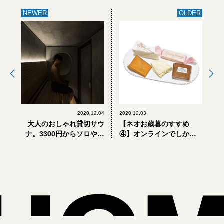
NEWER
OLDER
2020.12.04
2020.12.03
大人のおしゃれ貸切サウ
【ネオお歳暮のすすめ
ナ。3300円からソロやグ
④】オンラインでしか手
ループで予約できます
に入らない逸品3選