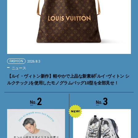
FASHION
2026.8.3
ニュース
【ルイ・ヴィトン新作】軽やかで上品な新素材｢ルイ･ヴィトン シ
ルクテック｣を使用したモノグラムバッグ10型を全部見せ！
2
3