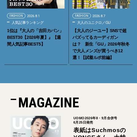
FASHION
2026.8.1
FASHION
2026.8.7
人気記事ランキング
大人のユニクロ／GU
1位は『大人の「吉田カバン」
【大人のジーユー】SNSで超
BEST30【2026年夏】』【週
バズってるカーディガン
間人気記事BEST5】
は？ 新生「GU」2026年秋冬
で大人メンズが買うべき12
選！【試着ルポ前編】
MAGAZINE
UOMO2026年8・9月合併号
6月25日発売
表紙はSuchmosの