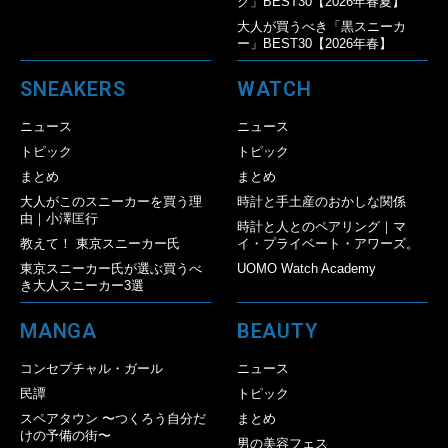
グ」BEST30【2026年春夏】
大人が買うべき「黒スニーカ
ー」BEST30【2026年春】
SNEAKERS
WATCH
ニュース
ニュース
トピック
トピック
まとめ
まとめ
大人がこのスニーカーを買う理
時計と手土産のおかしな関係
由｜小澤匡行
時計と人とのペアリング｜マ
教えて！ 東京スニーカー氏
イ・プライベート・アワーズ。
東京スニーカー氏が選ぶ買うべ
UOMO Watch Academy
き大人スニーカー3選
MANGA
BEAUTY
コンセプチャル・ガール
ニュース
民譚
トピック
スペアタウン 〜つくろう自分だ
まとめ
けの予備の街〜
男の美容フェス