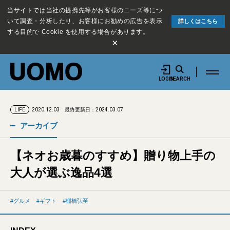
当サイトでは当社の提携先等がお客様のニーズ等につ
いて調査・分析したり、お客様にお勧めの広告を表示
詳しくはこちら
する目的で Cookie を使用する場合があります。
×
LOGIN
SEARCH
2020.12.03
最終更新日：2024.03.07
LIFE
アーカイブ
【ネオお歳暮のすすめ】贈り物上手の
大人が選ぶ逸品4選
グルメ
ギフト
棚橋弘至