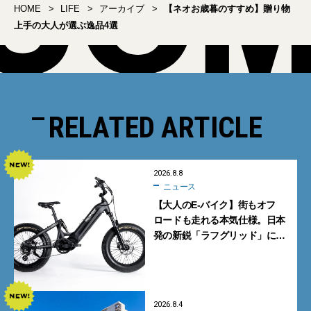
HOME
LIFE
アーカイブ
【ネオお歳暮のすすめ】贈り物
上手の大人が選ぶ逸品4選
RELATED ARTICLE
2026.8.8
ニュース
【大人のE-バイク】街もオフ
ロードも走れる本気仕様。日本
発の新鋭「ラフグリッド」に注
目
2026.8.4