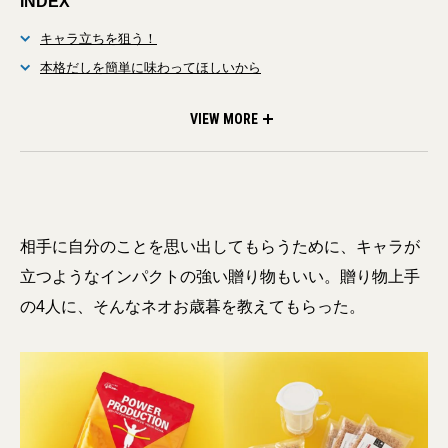
INDEX
キャラ立ちを狙う！
本格だしを簡単に味わってほしいから
僕の筋肉の源を、愛している皆さんに贈りたい！
お歳暮だってメディアミックスで届ける！
竹の酒器で香りづけする新体験を楽しんでもらう
VIEW MORE
相手に自分のことを思い出してもらうために、キャラが
立つようなインパクトの強い贈り物もいい。贈り物上手
の4人に、そんなネオお歳暮を教えてもらった。