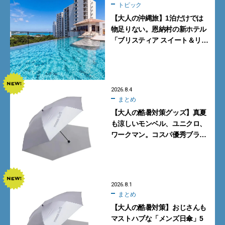
トピック
【大人の沖縄旅】1泊だけでは
物足りない。恩納村の新ホテル
「ブリスティア スイート＆リ
ゾート 沖縄恩納村」に泊まって
みた
2026.8.4
まとめ
【大人の酷暑対策グッズ】真夏
も涼しいモンベル、ユニクロ、
ワークマン。コスパ優秀ブラン
ドで買うべき5選
2026.8.1
まとめ
【大人の酷暑対策】おじさんも
マストハブな「メンズ日傘」5