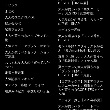
BEST30【2026年夏】
トピック
大人が買うべき「白スニーカ
まとめ
ー」BEST30【2026年夏】
大人のユニクロ／GU
人気サロンが考える「大人ヘア
展示会ルポ
の正解」SNAP
試着フェス®︎
エディター私物
大人が買うべきハイブランド小
大人が選ぶべき「メンズ香水」
物
BEST30
人気アウトドアブランドの新作
モンベル好きスタイリストが選
ぶ 「夏のmont-bell」BEST30
大人が買うべきセレクトショッ
プ別注
真夏でも涼しい。大人が買うべ
き「酷暑対策」アイテム30
おしゃれな大人の「買ってよか
った」
夏ボーナスで大人が買うべき
「ブランド財布」
定番と新定番
BEST30【2026年最新】
人気記事ランキング
【ゴアテックス】防水アウター
エディター私物 アーカイブ
にスニーカーも。梅雨までに大
人が買うべきGORE-TEXアイテ
在原みゆ紀の「手放せない」服
ム30
エディター推し【2026年春夏】
大人が買うべき「トートバッ