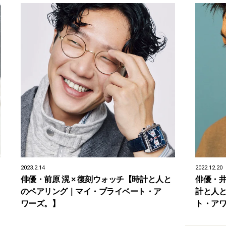
2023.2.14
2022.12.20
俳優・前原 滉 × 復刻ウォッチ【時計と人と
俳優・井
のペアリング｜マイ・プライベート・ア
計と人
ワーズ。】
ト・ア