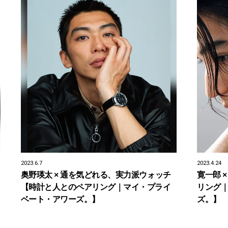
2023.6.7
2023.4.24
奥野瑛太 × 通を気どれる、実力派ウォッチ
寛一郎 
【時計と人とのペアリング｜マイ・プライ
リング
ベート・アワーズ。】
ズ。】