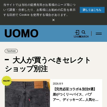
当サイトでは当社の提携先等がお客様のニーズ等につ
いて調査・分析したり、お客様にお勧めの広告を表示
詳しくはこちら
する目的で Cookie を使用する場合があります。
×
LOGIN
SEARCH
Fashion
大人が買うべきセレクト
ショップ別注
2026.8.9
【完売必至コラボ＆別注9選】
差がつくリーバイス、バブ
アー、ディッキーズ... 人気セレ
クトショップの自信作をチェッ