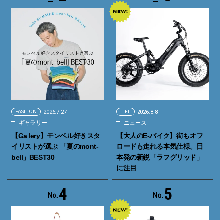
FASHION
2026.7.27
LIFE
2026.8.8
ギャラリー
ニュース
【Gallery】モンベル好きスタ
【大人のE-バイク】街もオフ
イリストが選ぶ 「夏のmont-
ロードも走れる本気仕様。日
bell」BEST30
本発の新鋭「ラフグリッド」
に注目
4
5