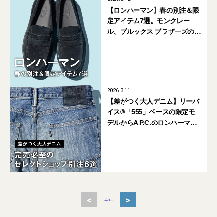
【ロンハーマン】春の別注＆限
定アイテム7選。モンクレー
ル、ブルックス ブラザーズの
セットアップ、スニーカーライ
クなトッズのローファーも
2026.3.11
【差がつく大人デニム】リーバ
イス®「555」ベースの限定モ
デルからA.P.C.のロンハーマン
別注まで。完売必至のセレクト
ショップ別注6選
<
>
1
2
3
4
...