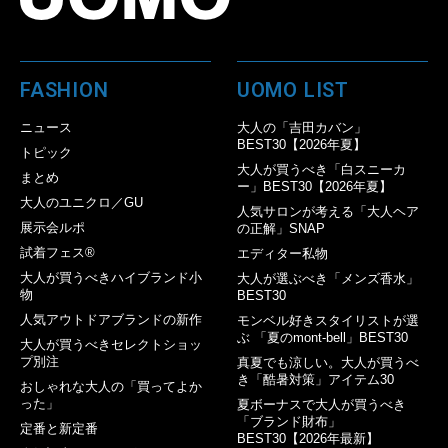
FASHION
UOMO LIST
ニュース
大人の「吉田カバン」
BEST30【2026年夏】
トピック
大人が買うべき「白スニーカ
まとめ
ー」BEST30【2026年夏】
大人のユニクロ／GU
人気サロンが考える「大人ヘア
展示会ルポ
の正解」SNAP
試着フェス®︎
エディター私物
大人が買うべきハイブランド小
大人が選ぶべき「メンズ香水」
物
BEST30
人気アウトドアブランドの新作
モンベル好きスタイリストが選
ぶ 「夏のmont-bell」BEST30
大人が買うべきセレクトショッ
プ別注
真夏でも涼しい。大人が買うべ
き「酷暑対策」アイテム30
おしゃれな大人の「買ってよか
った」
夏ボーナスで大人が買うべき
「ブランド財布」
定番と新定番
BEST30【2026年最新】