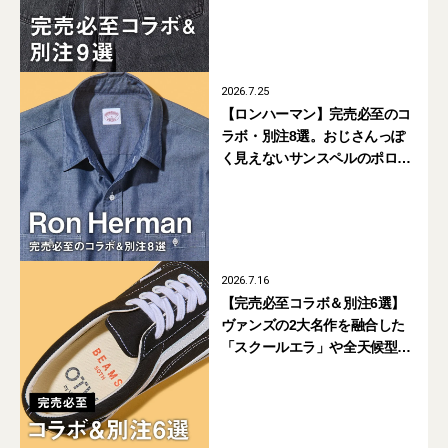
ク！
2026.7.25
【ロンハーマン】完売必至のコ
ラボ・別注8選。おじさんっぽ
く見えないサンスペルのポロ
シャツやブルックス・ブラザー
ズの涼シャツに注目
2026.7.16
【完売必至コラボ＆別注6選】
ヴァンズの2大名作を融合した
「スクールエラ」や全天候型
「エラ95 ゴアテックス」、
コールマンの黒リュックも