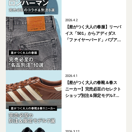
2026.4.2
【差がつく大人の春服】リーバ
イス「501」からアディダス
「ファイヤーバード」バブアー
「トランスポート」まで。完売
必至の“名品別注”10選
2026.4.1
【差がつく大人の春靴＆春ス
ニーカー】完売必至のセレクト
ショップ別注＆限定モデル7
選。ビルケンシュトックからア
ディダス、クラークスまで
2026.3.12