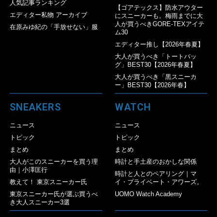
人気記事ランキング
【ゴアテックス】防水アウター
エディター私物 アーカイブ
にスニーカーも。梅雨までに大
人が買うべきGORE-TEXアイテ
在原みゆ紀の「手放せない」服
ム30
エディター推し【2026年春夏】
大人が買うべき「トートバッ
グ」BEST30【2026年春夏】
大人が買うべき「黒スニーカ
ー」BEST30【2026年春】
SNEAKERS
WATCH
ニュース
ニュース
トピック
トピック
まとめ
まとめ
大人がこのスニーカーを買う理
時計と手土産のおかしな関係
由｜小澤匡行
時計と人とのペアリング｜マ
教えて！ 東京スニーカー氏
イ・プライベート・アワーズ。
東京スニーカー氏が選ぶ買うべ
UOMO Watch Academy
き大人スニーカー3選