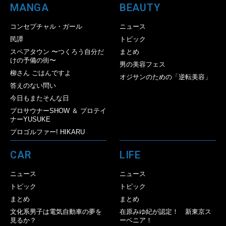
MANGA
BEAUTY
コンセプチャル・ガール
ニュース
民譚
トピック
スペアタウン 〜つくろう自分だ
まとめ
けの予備の街〜
男の美容フェス
柳さん ごはんですよ
オジサンのための「逆転美容」
答えのない問い
今日もまたそんな日
プロサウナーSHOW ＆ プロテイ
ナーYUSUKE
プロゴルファー! HIKARU
CAR
LIFE
ニュース
ニュース
トピック
トピック
まとめ
まとめ
文化系男子は電気自動車の夢を
在原みゆ紀が認定！ 新東京ス
見るか？
ーベニア！