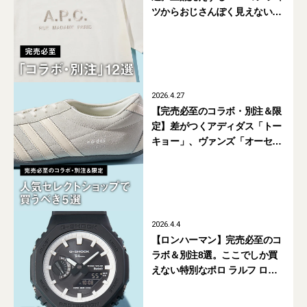
ツからおじさんぽく見えないラ
コステのポロ、真夏でも涼しい
グラミチのショーツも
2026.4.27
【完売必至のコラボ・別注＆限
定】差がつくアディダス「トー
キョー」、ヴァンズ「オーセン
ティック」... 人気セレクト
ショップで買うべき5選
2026.4.4
【ロンハーマン】完売必至のコ
ラボ＆別注8選。ここでしか買
えない特別なポロ ラルフ ロー
レンの黒Tシャツ、黒×白配色の
Gショックに注目