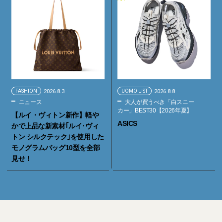
FASHION
2026.8.3
UOMO LIST
2026.8.8
ニュース
大人が買うべき「白スニー
カー」BEST30【2026年夏】
【ルイ・ヴィトン新作】軽や
ASICS
かで上品な新素材｢ルイ･ヴィ
トン シルクテック｣を使用した
モノグラムバッグ10型を全部
見せ！