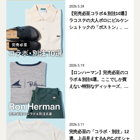
2026.5.24
【完売必至コラボ＆別注10選】
ラコステの大人ポロにビルケン
シュトックの「ボストン」、ア
ディダスの白い「ハンドボール
スペツィアル」にも注目
2026.5.19
【ロンハーマン】完売必至のコ
ラボ＆別注6選。ここでしか買
えない特別なディッキーズ、
トッズの黒レザートートバッグ
にも注目
2026.5.11
完売必至の「コラボ・別注」12
選。上品見えするA.P.C.のTシャ