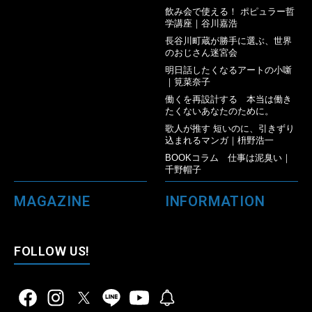
飲み会で使える！ ポピュラー哲
学講座｜谷川嘉浩
長谷川町蔵が勝手に選ぶ、世界
のおじさん迷宮会
明日話したくなるアートの小噺
｜筧菜奈子
働くを再設計する 本当は働き
たくないあなたのために。
歌人が推す 短いのに、引きずり
込まれるマンガ｜枡野浩一
BOOKコラム 仕事は泥臭い｜
千野帽子
MAGAZINE
INFORMATION
FOLLOW US!