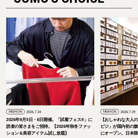
24
FASHION
2026.7.29
・6日開催。「試着フェス®︎」に
【おしゃれな大人のアイウェア】パリ発
招待。【2026年秋冬ファッ
ピジ」が国内初の旗艦店をキャットスト
イテム試し放題】
にオープン。日本限定サングラスも登場