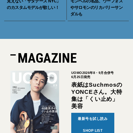
見えない「サタデーズ NYC」
モンベルの名品、ウーフォス
のカスタムモデルが欲しい！
やサロモンのリカバリーサン
ダルも
MAGAZINE
UOMO2026年8・9月合併号
6月25日発売
表紙はSuchmosの
YONCEさん。大特
集は「くい止め」
美容
最新号を試し読み
SHOP LIST