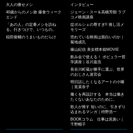
大人の痩せメシ
インタビュー
40歳からのメシ旅 爆食ウィーク
ジェーン・スー＆高橋芳朗 ラブ
エンド
コメ映画講座
「あの人」の定番メシを訪ね
掟ポルシェの尊すぎ!! 推し活メ
る。行きつけで、いつもの。
モリーズ
稲田俊輔のうまいものだらけ
売れている映画は面白いのか｜
菊地成孔
篠山紀信 美女標本箱MOVIE
飲み会で使える！ ポピュラー哲
学講座｜谷川嘉浩
長谷川町蔵が勝手に選ぶ、世界
のおじさん迷宮会
明日話したくなるアートの小噺
｜筧菜奈子
働くを再設計する 本当は働き
たくないあなたのために。
歌人が推す 短いのに、引きずり
込まれるマンガ｜枡野浩一
BOOKコラム 仕事は泥臭い｜
千野帽子