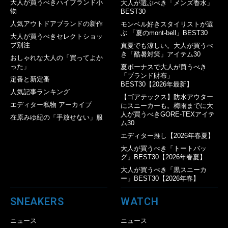
大人が買うべきハイブランド小
大人が選ぶべき「メンズ香水」
物
BEST30
人気アウトドアブランドの新作
モンベル好きスタイリストが選
ぶ 「夏のmont-bell」BEST30
大人が買うべきセレクトショッ
プ別注
真夏でも涼しい。大人が買うべ
き「酷暑対策」アイテム30
おしゃれな大人の「買ってよか
った」
夏ボーナスで大人が買うべき
「ブランド財布」
定番と新定番
BEST30【2026年最新】
人気記事ランキング
【ゴアテックス】防水アウター
エディター私物 アーカイブ
にスニーカーも。梅雨までに大
人が買うべきGORE-TEXアイテ
在原みゆ紀の「手放せない」服
ム30
エディター推し【2026年春夏】
大人が買うべき「トートバッ
グ」BEST30【2026年春夏】
大人が買うべき「黒スニーカ
ー」BEST30【2026年春】
SNEAKERS
WATCH
ニュース
ニュース