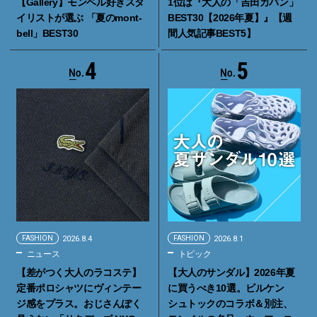
【Gallery】モンベル好きスタ
1位は『大人の「吉田カバン」
イリストが選ぶ 「夏のmont-
BEST30【2026年夏】』【週
bell」BEST30
間人気記事BEST5】
4
5
FASHION
2026.8.4
FASHION
2026.8.1
ニュース
トピック
【差がつく大人のラコステ】
【大人のサンダル】2026年夏
定番ポロシャツにヴィンテー
に買うべき10選。ビルケン
ジ感をプラス。おじさんぽく
シュトックのコラボ＆別注、