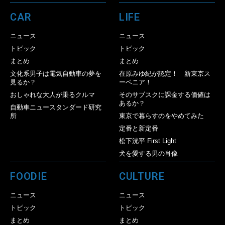
CAR
LIFE
ニュース
ニュース
トピック
トピック
まとめ
まとめ
文化系男子は電気自動車の夢を
在原みゆ紀が認定！ 新東京ス
見るか？
ーベニア！
おしゃれな大人が乗るクルマ
そのサブスクに課金する価値は
あるか？
自動車ニュースタンダード研究
所
東京で暮らすのをやめてみた
定番と新定番
松下洸平 First Light
犬を愛する男の肖像
FOODIE
CULTURE
ニュース
ニュース
トピック
トピック
まとめ
まとめ