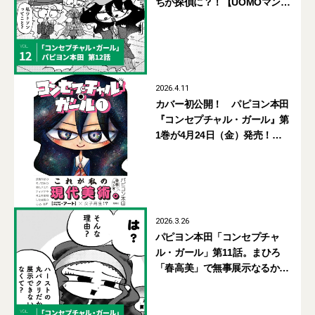
ちが探偵に？！【UOMOマン
ガ】
2026.4.11
カバー初公開！ パピヨン本田
『コンセプチャル・ガール』第
1巻が4月24日（金）発売！
【UOMOマンガ連載が単行本
に】
2026.3.26
パピヨン本田「コンセプチャ
ル・ガール」第11話。まひろ
「春高美」で無事展示なるか？
【UOMOマンガ】