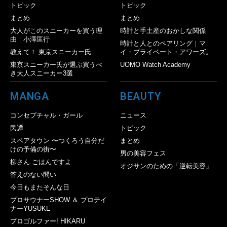
トピック
トピック
まとめ
まとめ
大人がこのスニーカーを買う理
時計と手土産のおかしな関係
由｜小澤匡行
時計と人とのペアリング｜マ
教えて！ 東京スニーカー氏
イ・プライベート・アワーズ。
東京スニーカー氏が選ぶ買うべ
UOMO Watch Academy
き大人スニーカー3選
MANGA
BEAUTY
コンセプチャル・ガール
ニュース
民譚
トピック
スペアタウン 〜つくろう自分だ
まとめ
けの予備の街〜
男の美容フェス
柳さん ごはんですよ
オジサンのための「逆転美容」
答えのない問い
今日もまたそんな日
プロサウナーSHOW ＆ プロテイ
ナーYUSUKE
プロゴルファー! HIKARU