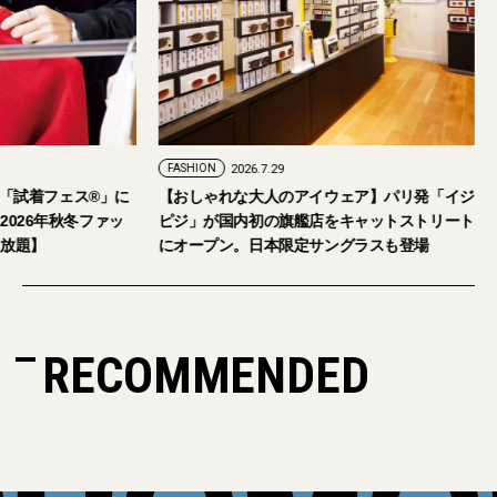
FASHION
2026.7.29
。「試着フェス®︎」に
【おしゃれな大人のアイウェア】パリ発「イジ
026年秋冬ファッ
ピジ」が国内初の旗艦店をキャットストリート
放題】
にオープン。日本限定サングラスも登場
RECOMMENDED