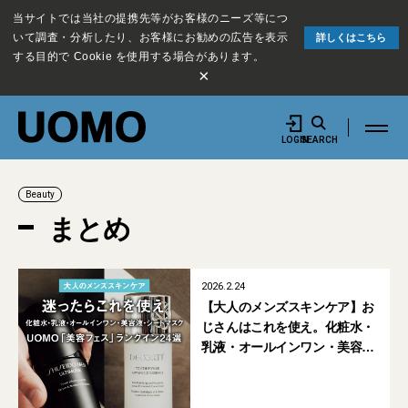
当サイトでは当社の提携先等がお客様のニーズ等につ
いて調査・分析したり、お客様にお勧めの広告を表示
詳しくはこちら
する目的で Cookie を使用する場合があります。
×
LOGIN
SEARCH
Beauty
まとめ
2026.2.24
【大人のメンズスキンケア】お
じさんはこれを使え。化粧水・
乳液・オールインワン・美容
液・シートマスク。UOMO「美
容フェス」ランクイン24選