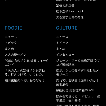
定番と新定番
松下洸平 First Light
犬を愛する男の肖像
FOODIE
CULTURE
ニュース
ニュース
トピック
トピック
まとめ
まとめ
大人の痩せメシ
インタビュー
40歳からのメシ旅 爆食ウィーク
ジェーン・スー＆高橋芳朗 ラブ
エンド
コメ映画講座
「あの人」の定番メシを訪ね
掟ポルシェの尊すぎ!! 推し活メ
る。行きつけで、いつもの。
モリーズ
稲田俊輔のうまいものだらけ
売れている映画は面白いのか｜
菊地成孔
篠山紀信 美女標本箱MOVIE
飲み会で使える！ ポピュラー哲
学講座｜谷川嘉浩