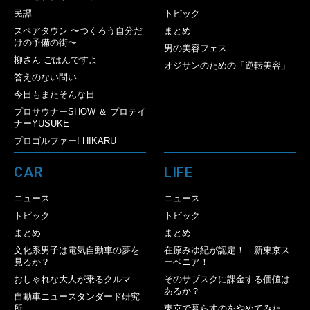
民譚
トピック
スペアタウン 〜つくろう自分だ
まとめ
けの予備の街〜
男の美容フェス
柳さん ごはんですよ
オジサンのための「逆転美容」
答えのない問い
今日もまたそんな日
プロサウナーSHOW ＆ プロテイ
ナーYUSUKE
プロゴルファー! HIKARU
CAR
LIFE
ニュース
ニュース
トピック
トピック
まとめ
まとめ
文化系男子は電気自動車の夢を
在原みゆ紀が認定！ 新東京ス
見るか？
ーベニア！
おしゃれな大人が乗るクルマ
そのサブスクに課金する価値は
あるか？
自動車ニュースタンダード研究
所
東京で暮らすのをやめてみた