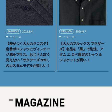
FASHION
2026.8.4
FASHION
2026.8.7
ニュース
ニュース
【差がつく大人のラコステ】
【大人のブルックス ブラザー
定番ポロシャツにヴィンテー
ズ】名品を「黒」で別注。ア
ジ感をプラス。おじさんぽく
ダム エ ロペ限定のシャツ＆
見えない「サタデーズ NYC」
ジャケットが買い！
のカスタムモデルが欲しい！
MAGAZINE