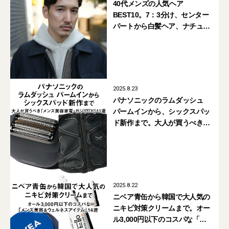
40代メンズの人気ヘア
BEST10。7：3分け、センター
パートから白髪ヘア、ナチュラ
ルパーマまで【2026年最新】
2025.8.23
パナソニックのラムダッシュ
パームインから、シックスパッ
ド新作まで。大人が買うべき
「メンズ美容家電・ガジェッ
ト」11選
2025.8.22
ニベア青缶から韓国で大人気の
ニキビ対策クリームまで。オー
ル3,000円以下のコスパな「メ