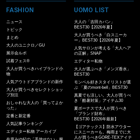
FASHION
UOMO LIST
ニュース
大人の「吉田カバン」
BEST30【2026年夏】
トピック
大人が買うべき「白スニーカ
まとめ
ー」BEST30【2026年夏】
大人のユニクロ／GU
人気サロンが考える「大人ヘア
展示会ルポ
の正解」SNAP
試着フェス®︎
エディター私物
大人が買うべきハイブランド小
大人が選ぶべき「メンズ香水」
物
BEST30
人気アウトドアブランドの新作
モンベル好きスタイリストが選
ぶ 「夏のmont-bell」BEST30
大人が買うべきセレクトショッ
プ別注
真夏でも涼しい。大人が買うべ
き「酷暑対策」アイテム30
おしゃれな大人の「買ってよか
った」
夏ボーナスで大人が買うべき
「ブランド財布」
定番と新定番
BEST30【2026年最新】
人気記事ランキング
【ゴアテックス】防水アウター
エディター私物 アーカイブ
にスニーカーも。梅雨までに大
人が買うべきGORE-TEXアイテ
在原みゆ紀の「手放せない」服