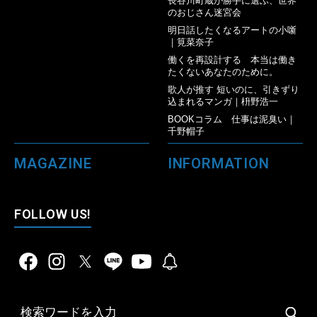
長谷川町蔵が勝手に選ぶ、世界
のおじさん迷宮会
明日話したくなるアートの小噺
｜筧菜奈子
働くを再設計する 本当は働き
たくないあなたのために。
歌人が推す 短いのに、引きずり
込まれるマンガ｜枡野浩一
BOOKコラム 仕事は泥臭い｜
千野帽子
MAGAZINE
INFORMATION
FOLLOW US!