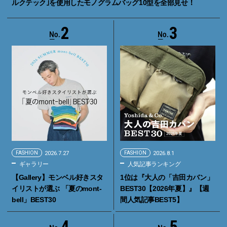
ルクテック｣を使用したモノグラムバッグ10型を全部見せ！
2
3
FASHION
2026.7.27
FASHION
2026.8.1
ギャラリー
人気記事ランキング
【Gallery】モンベル好きスタ
1位は『大人の「吉田カバン」
イリストが選ぶ 「夏のmont-
BEST30【2026年夏】』【週
bell」BEST30
間人気記事BEST5】
4
5