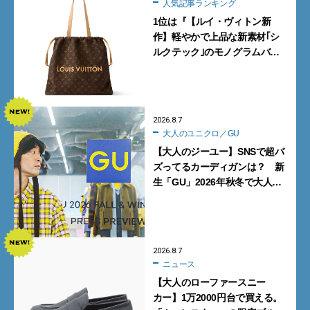
人気記事ランキング
1位は『【ルイ・ヴィトン新
作】軽やかで上品な新素材｢シ
ルクテック｣のモノグラムバッ
グ10型を全部見せ』【週間人気
記事BEST5】
2026.8.7
大人のユニクロ／GU
【大人のジーユー】SNSで超バ
ズってるカーディガンは？ 新
生「GU」2026年秋冬で大人メ
ンズが買うべき12選！【試着ル
ポ前編】
2026.8.7
ニュース
【大人のローファースニー
カー】1万2000円台で買える。