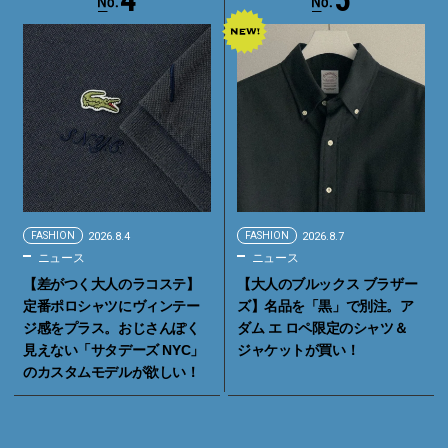
FASHION
2026.8.4
FASHION
2026.8.7
ニュース
ニュース
【差がつく大人のラコステ】
【大人のブルックス ブラザー
定番ポロシャツにヴィンテー
ズ】名品を「黒」で別注。ア
ジ感をプラス。おじさんぽく
ダム エ ロペ限定のシャツ＆
見えない「サタデーズ NYC」
ジャケットが買い！
のカスタムモデルが欲しい！