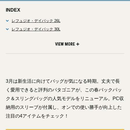
INDEX
レフュジオ・デイパック 26L
レフュジオ・デイパック 30L
アトム・トート・パック 20L
アトム・スリング 8L
VIEW MORE
3月は新生活に向けてバッグが気になる時期。丈夫で長
く愛用できると評判のパタゴニアが、この春バックパッ
ク＆スリングバッグの人気モデルをリニューアル。PC収
納用のスリーブが付属し、オンでの使い勝手が向上した
注目の4アイテムをチェック！