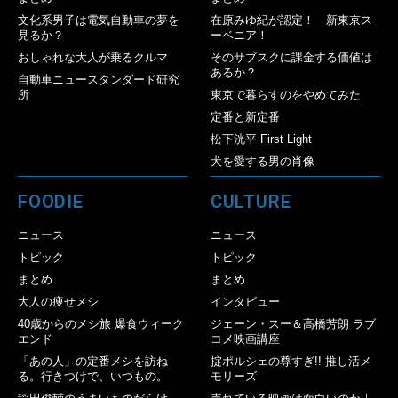
文化系男子は電気自動車の夢を
在原みゆ紀が認定！ 新東京ス
見るか？
ーベニア！
おしゃれな大人が乗るクルマ
そのサブスクに課金する価値は
あるか？
自動車ニュースタンダード研究
所
東京で暮らすのをやめてみた
定番と新定番
松下洸平 First Light
犬を愛する男の肖像
FOODIE
CULTURE
ニュース
ニュース
トピック
トピック
まとめ
まとめ
大人の痩せメシ
インタビュー
40歳からのメシ旅 爆食ウィーク
ジェーン・スー＆高橋芳朗 ラブ
エンド
コメ映画講座
「あの人」の定番メシを訪ね
掟ポルシェの尊すぎ!! 推し活メ
る。行きつけで、いつもの。
モリーズ