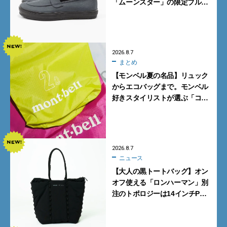
「ムーンスター」の限定ブルー
グレーを見逃すな
2026.8.7
まとめ
【モンベル夏の名品】リュック
からエコバッグまで。モンベル
好きスタイリストが選ぶ「コス
パも最高な超軽量バッグ」5選
2026.8.7
ニュース
【大人の黒トートバッグ】オン
オフ使える「ロンハーマン」別
注のトポロジーは14インチPC
も収納可