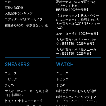
った」
夏ボーナスで大人が買うべき
「ブランド財布」
定番と新定番
BEST30【2026年最新】
人気記事ランキング
【ゴアテックス】防水アウター
エディター私物 アーカイブ
にスニーカーも。梅雨までに大
人が買うべきGORE-TEXアイテ
在原みゆ紀の「手放せない」服
ム30
エディター推し【2026年春夏】
大人が買うべき「トートバッ
グ」BEST30【2026年春夏】
大人が買うべき「黒スニーカ
ー」BEST30【2026年春】
SNEAKERS
WATCH
ニュース
ニュース
トピック
トピック
まとめ
まとめ
大人がこのスニーカーを買う理
時計と手土産のおかしな関係
由｜小澤匡行
時計と人とのペアリング｜マ
教えて！ 東京スニーカー氏
イ・プライベート・アワーズ。