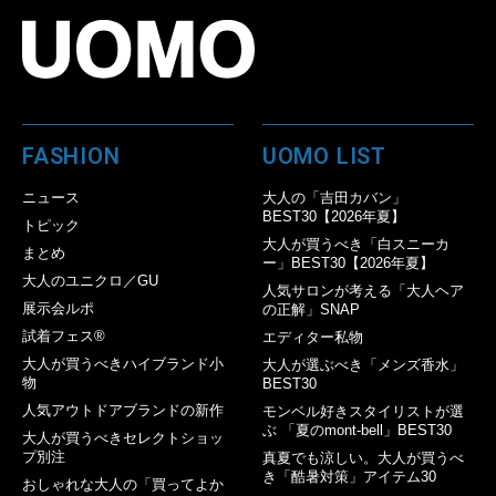
FASHION
UOMO LIST
ニュース
大人の「吉田カバン」
BEST30【2026年夏】
トピック
大人が買うべき「白スニーカ
まとめ
ー」BEST30【2026年夏】
大人のユニクロ／GU
人気サロンが考える「大人ヘア
展示会ルポ
の正解」SNAP
試着フェス®︎
エディター私物
大人が買うべきハイブランド小
大人が選ぶべき「メンズ香水」
物
BEST30
人気アウトドアブランドの新作
モンベル好きスタイリストが選
ぶ 「夏のmont-bell」BEST30
大人が買うべきセレクトショッ
プ別注
真夏でも涼しい。大人が買うべ
き「酷暑対策」アイテム30
おしゃれな大人の「買ってよか