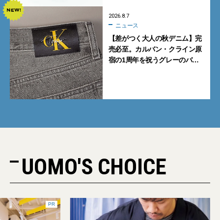
2026.8.7
ニュース
【差がつく大人の秋デニム】完
売必至。カルバン・クライン原
宿の1周年を祝うグレーのバ
ギーデニムが数量限定発売
UOMO'S CHOICE
PR