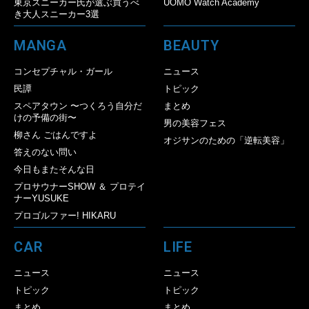
東京スニーカー氏が選ぶ買うべ
UOMO Watch Academy
き大人スニーカー3選
MANGA
BEAUTY
コンセプチャル・ガール
ニュース
民譚
トピック
スペアタウン 〜つくろう自分だ
まとめ
けの予備の街〜
男の美容フェス
柳さん ごはんですよ
オジサンのための「逆転美容」
答えのない問い
今日もまたそんな日
プロサウナーSHOW ＆ プロテイ
ナーYUSUKE
プロゴルファー! HIKARU
CAR
LIFE
ニュース
ニュース
トピック
トピック
まとめ
まとめ