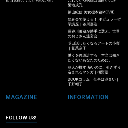
稲田俊輔のうまいものだらけ
売れている映画は面白いのか｜
菊地成孔
篠山紀信 美女標本箱MOVIE
飲み会で使える！ ポピュラー哲
学講座｜谷川嘉浩
長谷川町蔵が勝手に選ぶ、世界
のおじさん迷宮会
明日話したくなるアートの小噺
｜筧菜奈子
働くを再設計する 本当は働き
たくないあなたのために。
歌人が推す 短いのに、引きずり
込まれるマンガ｜枡野浩一
BOOKコラム 仕事は泥臭い｜
千野帽子
MAGAZINE
INFORMATION
FOLLOW US!