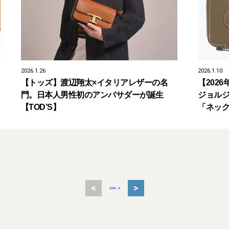
2026.1.26
2026.1.10
【トッズ】渡辺翔太×イタリアレザーの名
【202
門。日本人男性初のアンバサダーが誕生
ジョルジ
【TOD’S】
「ネック
<
>
1
2
3
4
...
6