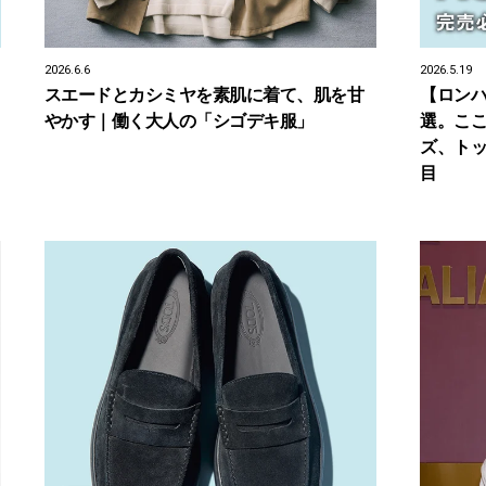
2026.6.6
2026.5.19
スエードとカシミヤを素肌に着て、肌を甘
【ロンハ
やかす｜働く大人の「シゴデキ服」
選。こ
ズ、ト
目