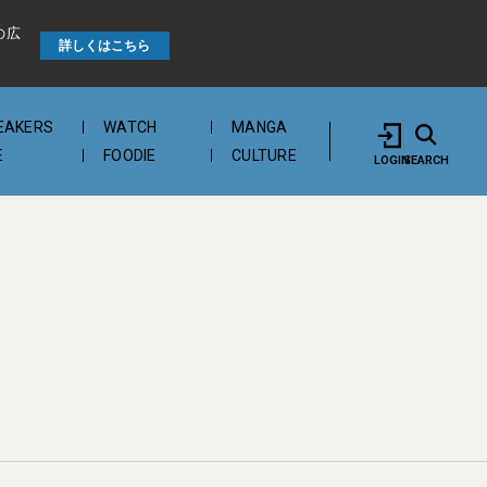
の広
詳しくはこちら
EAKERS
WATCH
MANGA
E
FOODIE
CULTURE
LOGIN
SEARCH