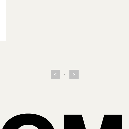
<
>
1