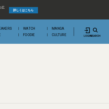
の広
詳しくはこちら
EAKERS
WATCH
MANGA
E
FOODIE
CULTURE
LOGIN
SEARCH