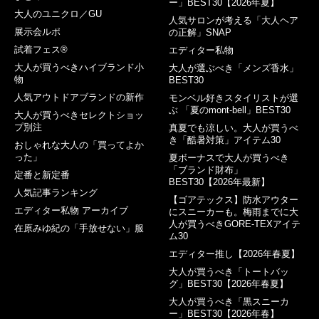
ー」BEST30【2026年夏】
大人のユニクロ／GU
人気サロンが考える「大人ヘア
展示会ルポ
の正解」SNAP
試着フェス®︎
エディター私物
大人が買うべきハイブランド小
大人が選ぶべき「メンズ香水」
物
BEST30
人気アウトドアブランドの新作
モンベル好きスタイリストが選
ぶ 「夏のmont-bell」BEST30
大人が買うべきセレクトショッ
プ別注
真夏でも涼しい。大人が買うべ
き「酷暑対策」アイテム30
おしゃれな大人の「買ってよか
った」
夏ボーナスで大人が買うべき
「ブランド財布」
定番と新定番
BEST30【2026年最新】
人気記事ランキング
【ゴアテックス】防水アウター
エディター私物 アーカイブ
にスニーカーも。梅雨までに大
人が買うべきGORE-TEXアイテ
在原みゆ紀の「手放せない」服
ム30
エディター推し【2026年春夏】
大人が買うべき「トートバッ
グ」BEST30【2026年春夏】
大人が買うべき「黒スニーカ
ー」BEST30【2026年春】