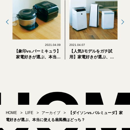
2021.04.09
2021.04.07
【象印vs.バーミキュラ】
【人気3モデルをガチ試
家電好きが選ぶ、本当に
用】家電好きが選ぶ、本
ウマイご飯が炊ける炊飯
当に使える空気清浄機は
器はどっち？
どれ？
HOME
LIFE
アーカイブ
【ダイソンvs.バルミューダ】家
電好きが選ぶ、本当に使える扇風機はどっち？