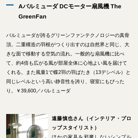
Aバルミューダ DCモーター扇風機 The
GreenFan
バルミューダが誇るグリーンファンテクノロジーの真骨
頂。二重構造の羽根がつくり出すのは自然界と同じ、大
きな面で移動する空気の流れ。一般的な扇風機に比べ
て、約4倍も広がる風が部屋全体に心地よい風を届けて
くれる。また風量1で蝶2羽の羽ばたき（13デシベル）と
同じレベルという高い静音性を誇り、寝室にもぴった
り。￥39,600／バルミューダ
遠藤慎也さん（インテリア・プロ
ップスタイリスト）
ほかの家具を邪魔しないシンプル