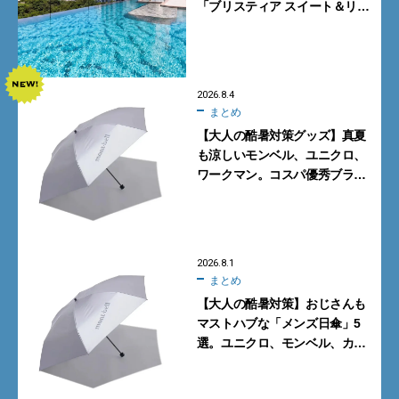
「ブリスティア スイート＆リ
ゾート 沖縄恩納村」に泊まって
みた
2026.8.4
まとめ
【大人の酷暑対策グッズ】真夏
も涼しいモンベル、ユニクロ、
ワークマン。コスパ優秀ブラン
ドで買うべき5選
2026.8.1
まとめ
【大人の酷暑対策】おじさんも
マストハブな「メンズ日傘」5
選。ユニクロ、モンベル、カリ
マーからN.ハリウッドまで