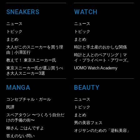
SNEAKERS
WATCH
ニュース
ニュース
トピック
トピック
まとめ
まとめ
大人がこのスニーカーを買う理
時計と手土産のおかしな関係
由｜小澤匡行
時計と人とのペアリング｜マ
教えて！ 東京スニーカー氏
イ・プライベート・アワーズ。
東京スニーカー氏が選ぶ買うべ
UOMO Watch Academy
き大人スニーカー3選
MANGA
BEAUTY
コンセプチャル・ガール
ニュース
民譚
トピック
スペアタウン 〜つくろう自分だ
まとめ
けの予備の街〜
男の美容フェス
柳さん ごはんですよ
オジサンのための「逆転美容」
答えのない問い