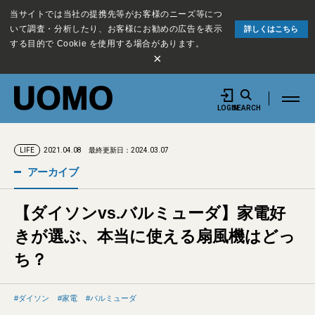
当サイトでは当社の提携先等がお客様のニーズ等につ
いて調査・分析したり、お客様にお勧めの広告を表示
詳しくはこちら
する目的で Cookie を使用する場合があります。
×
LOGIN
SEARCH
2021.04.08
最終更新日：2024.03.07
LIFE
アーカイブ
【ダイソンvs.バルミューダ】家電好
きが選ぶ、本当に使える扇風機はどっ
ち？
ダイソン
家電
バルミューダ