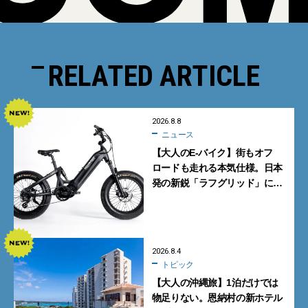
RELATED ARTICLE
2026.8.8
ニュース
【大人のE-バイク】街もオフ
ロードも走れる本気仕様。日本
発の新鋭「ラフグリッド」に注
目
2026.8.4
トピック
【大人の沖縄旅】1泊だけでは
物足りない。恩納村の新ホテル