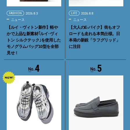
FASHION
2026.8.3
LIFE
2026.8.8
ニュース
ニュース
【ルイ・ヴィトン新作】軽や
【大人のE-バイク】街もオフ
かで上品な新素材｢ルイ･ヴィ
ロードも走れる本気仕様。日
トン シルクテック｣を使用した
本発の新鋭「ラフグリッド」
モノグラムバッグ10型を全部
に注目
見せ！
4
5