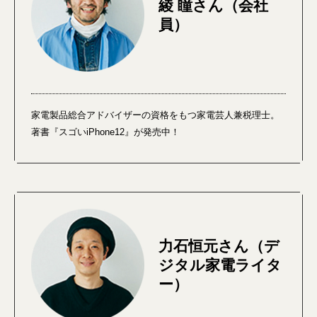
綾 瞳さん（会社
員）
家電製品総合アドバイザーの資格をもつ家電芸人兼税理士。
著書『スゴいiPhone12』が発売中！
力石恒元さん（デ
ジタル家電ライタ
ー）