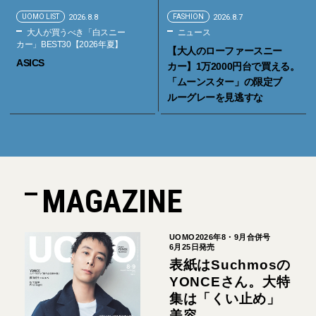
UOMO LIST
2026.8.8
FASHION
2026.8.7
大人が買うべき「白スニー
ニュース
カー」BEST30【2026年夏】
【大人のローファースニー
ASICS
カー】1万2000円台で買える。
「ムーンスター」の限定ブ
ルーグレーを見逃すな
MAGAZINE
UOMO2026年8・9月合併号
6月25日発売
表紙はSuchmosの
YONCEさん。大特
集は「くい止め」
美容