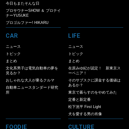
今日もまたそんな日
プロサウナーSHOW ＆ プロテイ
ナーYUSUKE
プロゴルファー! HIKARU
CAR
LIFE
ニュース
ニュース
トピック
トピック
まとめ
まとめ
文化系男子は電気自動車の夢を
在原みゆ紀が認定！ 新東京ス
見るか？
ーベニア！
おしゃれな大人が乗るクルマ
そのサブスクに課金する価値は
あるか？
自動車ニュースタンダード研究
所
東京で暮らすのをやめてみた
定番と新定番
松下洸平 First Light
犬を愛する男の肖像
FOODIE
CULTURE