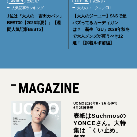
FASHION
2026.8.1
FASHION
2026.8.7
人気記事ランキング
大人のユニクロ／GU
1位は『大人の「吉田カバン」
【大人のジーユー】SNSで超
BEST30【2026年夏】』【週
バズってるカーディガン
間人気記事BEST5】
は？ 新生「GU」2026年秋冬
で大人メンズが買うべき12
選！【試着ルポ前編】
MAGAZINE
UOMO2026年8・9月合併号
6月25日発売
表紙はSuchmosの
YONCEさん。大特
集は「くい止め」