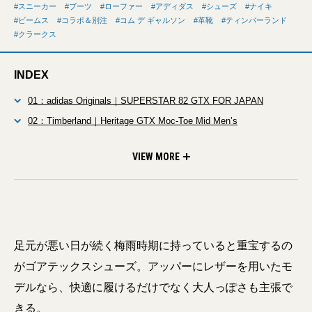
スニーカー
ブーツ
ローファー
アディダス
シューズ
ナイキ
ビームス
コラボ＆別注
コム デ ギャルソン
革靴
ティンバーランド
クラークス
INDEX
01：adidas Originals｜SUPERSTAR 82 GTX FOR JAPAN
02：Timberland｜Heritage GTX Moc-Toe Mid Men’s
03：Clarks ORIGINALS × BEAMS｜WALLABEAMS LOAFER
GTX
VIEW MORE
足元が悪い日が続く梅雨時期に持っていると重宝するの
がゴアテックスシューズ。アッパーにレザーを用いたモ
デルなら、快適に履けるだけでなく大人っぽさも主張で
きる。