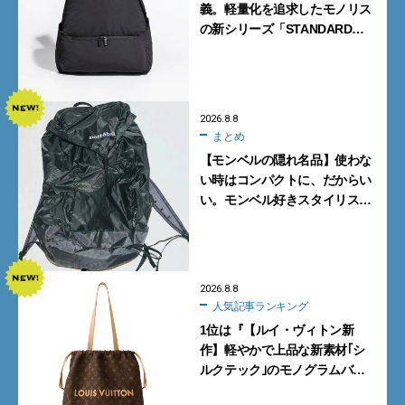
義。軽量化を追求したモノリス
の新シリーズ「STANDARD
Neutral」が快適すぎる！
2026.8.8
まとめ
【モンベルの隠れ名品】使わな
い時はコンパクトに、だからい
い。モンベル好きスタイリスト
がすすめる「たためるバッグ」
4選
2026.8.8
人気記事ランキング
1位は『【ルイ・ヴィトン新
作】軽やかで上品な新素材｢シ
ルクテック｣のモノグラムバッ
グ10型を全部見せ』【週間人気