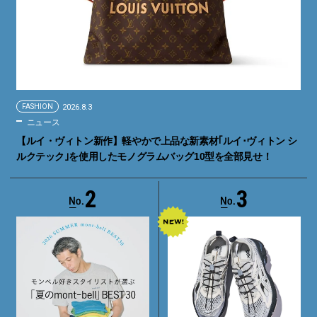
FASHION
2026.8.3
ニュース
【ルイ・ヴィトン新作】軽やかで上品な新素材｢ルイ･ヴィトン シ
ルクテック｣を使用したモノグラムバッグ10型を全部見せ！
2
3