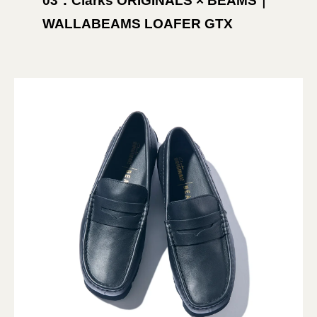
03：Clarks ORIGINALS × BEAMS｜
WALLABEAMS LOAFER GTX