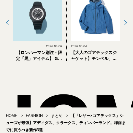
2026.06.06
2026.06.04
【ロンハーマン別注・限
【大人のゴアテックスジ
定「黒」アイテム】 Gシ
ャケット】モンベル、エ
ョックからローファーま
ル・エル・ビーン、ダイ
で。6月に大人が買うべき
ワ ピア39... 差がつく「黒
6選
じゃないほう」。梅雨ま
でに買うべき6選
HOME
FASHION
まとめ
【「レザー×ゴアテックス」シ
ューズが最強】アディダス、クラークス、ティンバーランド。梅雨ま
でに買うべき新作3選