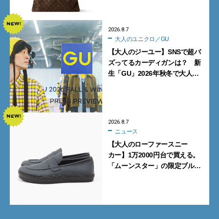
記事BEST5】
2026.8.7
大人のユニクロ／GU
【大人のジーユー】SNSで超バ
ズってるカーディガンは？ 新
生「GU」2026年秋冬で大人メ
ンズが買うべき12選！【試着ル
ポ前編】
2026.8.7
ニュース
【大人のローファースニー
カー】1万2000円台で買える。
「ムーンスター」の限定ブルー
グレーを見逃すな