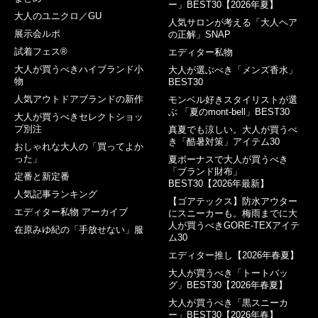
ー」BEST30【2026年夏】
大人のユニクロ／GU
人気サロンが考える「大人ヘア
展示会ルポ
の正解」SNAP
試着フェス®︎
エディター私物
大人が買うべきハイブランド小
大人が選ぶべき「メンズ香水」
物
BEST30
人気アウトドアブランドの新作
モンベル好きスタイリストが選
ぶ 「夏のmont-bell」BEST30
大人が買うべきセレクトショッ
プ別注
真夏でも涼しい。大人が買うべ
き「酷暑対策」アイテム30
おしゃれな大人の「買ってよか
った」
夏ボーナスで大人が買うべき
「ブランド財布」
定番と新定番
BEST30【2026年最新】
人気記事ランキング
【ゴアテックス】防水アウター
エディター私物 アーカイブ
にスニーカーも。梅雨までに大
人が買うべきGORE-TEXアイテ
在原みゆ紀の「手放せない」服
ム30
エディター推し【2026年春夏】
大人が買うべき「トートバッ
グ」BEST30【2026年春夏】
大人が買うべき「黒スニーカ
ー」BEST30【2026年春】