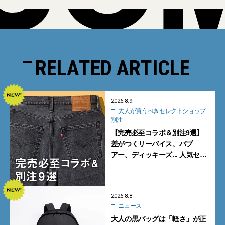
RELATED ARTICLE
2026.8.9
大人が買うべきセレクトショップ
別注
【完売必至コラボ＆別注9選】
差がつくリーバイス、バブ
アー、ディッキーズ... 人気セレ
クトショップの自信作をチェッ
ク！
2026.8.8
ニュース
大人の黒バッグは「軽さ」が正