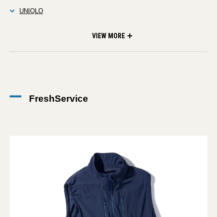
UNIQLO
MIZUNO for MARGARET HOWELL
Shark
THE NORTH FACE
ARC’TERYX
WORKMAN
three dots
mont-bell
Oakley
THE FACTORY MADE
無印良品
UNIQLO
REON POCKET
ARC’TERYX
mont-bell
N.HOOLYWOOD TEST PRODUCT EXCHANGE SERVICE
THE NORTH FACE
Columbia
cado
VEILANCE
Traditonal Weatherwear
Dyson
ARC’TERYX
THANKO
BEAMS HEART
THE NORTH FACE
UNFILO
KARRIMOR
NEEDLES
VIEW MORE
FreshService