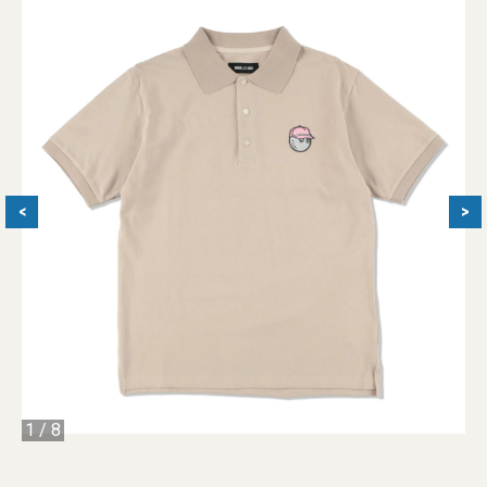
<
>
1
/
8