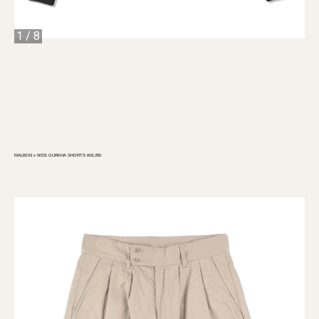
1
/
8
MALBON x WDS GURKHA SHORTS ¥19,250