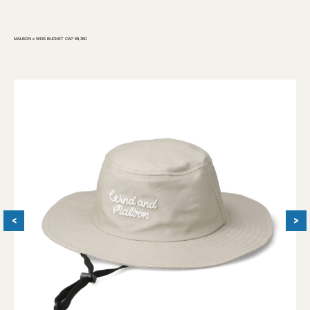
MALBON x WDS BUCKET CAP ¥9,350
<
>