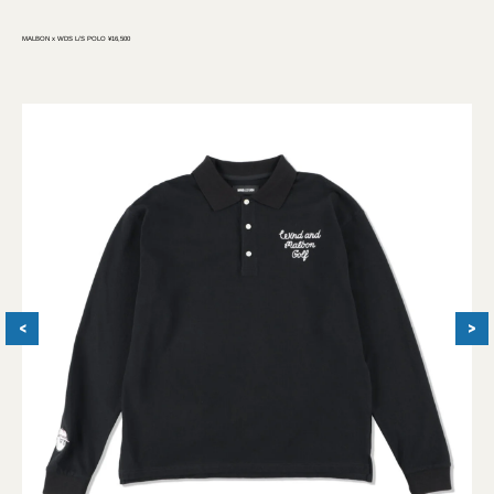
MALBON x WDS L/S POLO ¥16,500
<
>