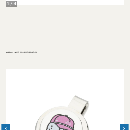
1
/
4
MALBON x WDS BALL MARKER ¥3,850
<
>