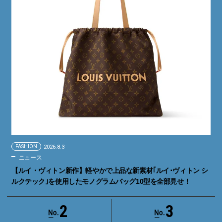
FASHION
2026.8.3
ニュース
【ルイ・ヴィトン新作】軽やかで上品な新素材｢ルイ･ヴィトン シ
ルクテック｣を使用したモノグラムバッグ10型を全部見せ！
2
3