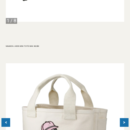
1
/
8
MALBON x WDS MINI TOTE BAG ¥9,350
<
>