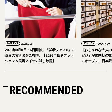
FASHION
2026.7.29
。「試着フェス®︎」に
【おしゃれな大人のアイウェア】パリ発「イジ
026年秋冬ファッ
ピジ」が国内初の旗艦店をキャットストリート
放題】
にオープン。日本限定サングラスも登場
RECOMMENDED