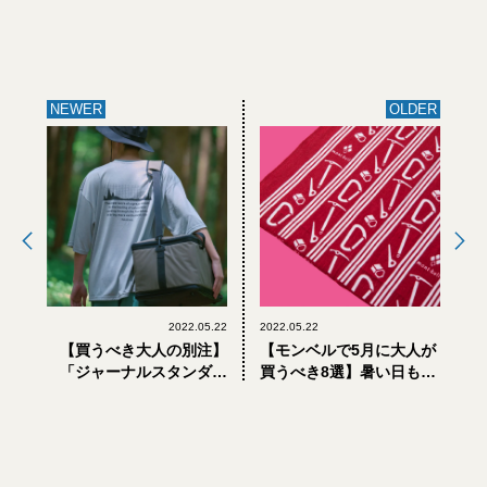
NEWER
OLDER
2022.05.22
2022.05.22
【買うべき大人の別注】
【モンベルで5月に大人が
「ジャーナルスタンダー
買うべき8選】暑い日も雨
ド」と「ダイワ」による
の日も役立つコスパ服＆
文化系アウトドアなTシャ
ギア
ツ、パンツ、ハット