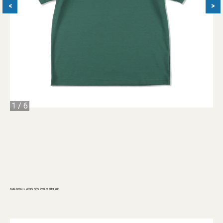
<
>
1
/
6
MALBON x WDS S/S POLO ¥13,200