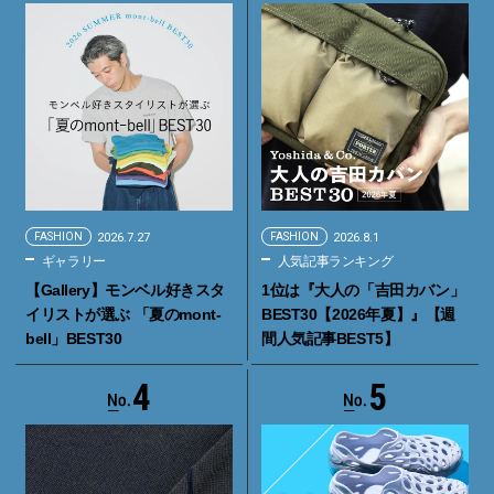
FASHION
2026.7.27
FASHION
2026.8.1
ギャラリー
人気記事ランキング
【Gallery】モンベル好きスタ
1位は『大人の「吉田カバン」
イリストが選ぶ 「夏のmont-
BEST30【2026年夏】』【週
bell」BEST30
間人気記事BEST5】
4
5