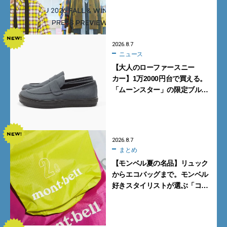
ンズが買うべき12選！【試着ル
ポ前編】
2026.8.7
ニュース
【大人のローファースニー
カー】1万2000円台で買える。
「ムーンスター」の限定ブルー
グレーを見逃すな
2026.8.7
まとめ
【モンベル夏の名品】リュック
からエコバッグまで。モンベル
好きスタイリストが選ぶ「コス
パも最高な超軽量バッグ」5選