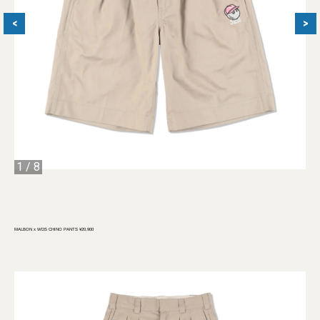
<
>
1
/
8
MALBON x WDS CHINO PANTS ¥20,900