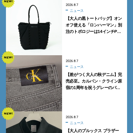
2026.8.7
ニュース
【大人の黒トートバッグ】オン
オフ使える「ロンハーマン」別
注のトポロジーは14インチPC
も収納可
2026.8.7
ニュース
【差がつく大人の秋デニム】完
売必至。カルバン・クライン原
宿の1周年を祝うグレーのバ
ギーデニムが数量限定発売
2026.8.7
ニュース
【大人のブルックス ブラザー