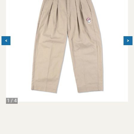
<
>
1
/
4