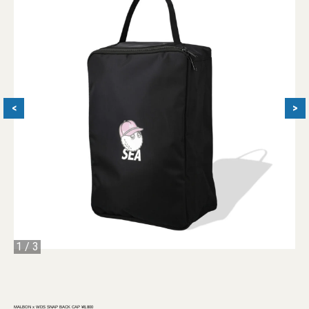
<
>
1
/
3
MALBON x WDS SNAP BACK CAP ¥8,800