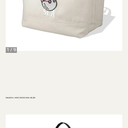
1
/
9
MALBON x WDS SHOES BAG ¥8,250