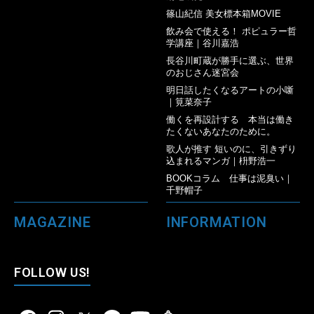
篠山紀信 美女標本箱MOVIE
飲み会で使える！ ポピュラー哲
学講座｜谷川嘉浩
長谷川町蔵が勝手に選ぶ、世界
のおじさん迷宮会
明日話したくなるアートの小噺
｜筧菜奈子
働くを再設計する 本当は働き
たくないあなたのために。
歌人が推す 短いのに、引きずり
込まれるマンガ｜枡野浩一
BOOKコラム 仕事は泥臭い｜
千野帽子
MAGAZINE
INFORMATION
FOLLOW US!