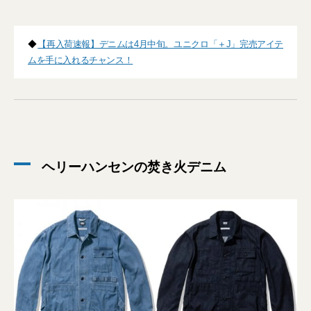
◆
【再入荷速報】デニムは4月中旬。ユニクロ「＋J」完売アイテ
ムを手に入れるチャンス！
ヘリーハンセンの焚き火デニム