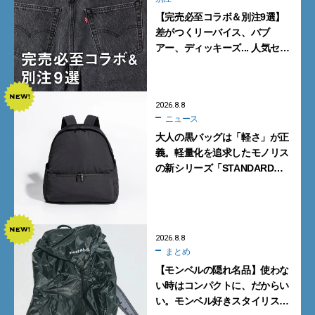
【完売必至コラボ＆別注9選】
差がつくリーバイス、バブ
アー、ディッキーズ... 人気セレ
クトショップの自信作をチェッ
ク！
2026.8.8
ニュース
大人の黒バッグは「軽さ」が正
義。軽量化を追求したモノリス
の新シリーズ「STANDARD
Neutral」が快適すぎる！
2026.8.8
まとめ
【モンベルの隠れ名品】使わな
い時はコンパクトに、だからい
い。モンベル好きスタイリスト