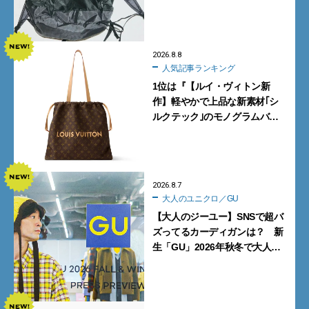
がすすめる「たためるバッグ」
4選
2026.8.8
人気記事ランキング
1位は『【ルイ・ヴィトン新
作】軽やかで上品な新素材｢シ
ルクテック｣のモノグラムバッ
グ10型を全部見せ』【週間人気
記事BEST5】
2026.8.7
大人のユニクロ／GU
【大人のジーユー】SNSで超バ
ズってるカーディガンは？ 新
生「GU」2026年秋冬で大人メ
ンズが買うべき12選！【試着ル
ポ前編】