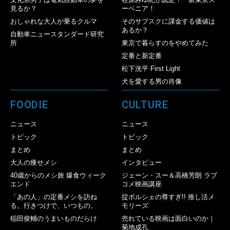
見るか？
ーベニア！
おしゃれな大人が乗るクルマ
そのサブスクに課金する価値は
あるか？
自動車ニュースタンダード研究
所
東京で暮らすのをやめてみた
定番と新定番
松下洸平 First Light
犬を愛する男の肖像
FOODIE
CULTURE
ニュース
ニュース
トピック
トピック
まとめ
まとめ
大人の痩せメシ
インタビュー
40歳からのメシ旅 爆食ウィーク
ジェーン・スー＆高橋芳朗 ラブ
エンド
コメ映画講座
「あの人」の定番メシを訪ね
掟ポルシェの尊すぎ!! 推し活メ
る。行きつけで、いつもの。
モリーズ
稲田俊輔のうまいものだらけ
売れている映画は面白いのか｜
菊地成孔