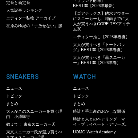
「ブランド財布」
定番と新定番
BEST30【2026年最新】
人気記事ランキング
【ゴアテックス】防水アウター
エディター私物 アーカイブ
にスニーカーも。梅雨までに大
人が買うべきGORE-TEXアイテ
在原みゆ紀の「手放せない」服
ム30
エディター推し【2026年春夏】
大人が買うべき「トートバッ
グ」BEST30【2026年春夏】
大人が買うべき「黒スニーカ
ー」BEST30【2026年春】
SNEAKERS
WATCH
ニュース
ニュース
トピック
トピック
まとめ
まとめ
大人がこのスニーカーを買う理
時計と手土産のおかしな関係
由｜小澤匡行
時計と人とのペアリング｜マ
教えて！ 東京スニーカー氏
イ・プライベート・アワーズ。
東京スニーカー氏が選ぶ買うべ
UOMO Watch Academy
き大人スニーカー3選