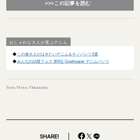
>>>この記事を読む
おしゃれな大人が選ぶデニム
◆
この春大人がはきたいデニム＆チノパンツ3選
◆
みんなの試着フェス 第8位 Graphpaper デニムパンツ
Text:Tetsu Takasuka
SHARE!