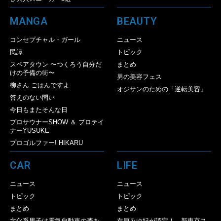
MANGA
BEAUTY
コンセプチャル・ガール
ニュース
民譚
トピック
スペアタウン 〜つくろう自分だ
まとめ
けの予備の街〜
男の美容フェス
柳さん ごはんですよ
オジサンのための「逆転美容」
答えのない問い
今日もまたそんな日
プロサウナーSHOW ＆ プロテイ
ナーYUSUKE
プロゴルファー! HIKARU
CAR
LIFE
ニュース
ニュース
トピック
トピック
まとめ
まとめ
文化系男子は電気自動車の夢を
在原みゆ紀が認定！ 新東京ス