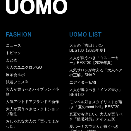
FASHION
UOMO LIST
ニュース
大人の「吉田カバン」
BEST30【2026年夏】
トピック
大人が買うべき「白スニーカ
まとめ
ー」BEST30【2026年夏】
大人のユニクロ／GU
人気サロンが考える「大人ヘア
展示会ルポ
の正解」SNAP
試着フェス®︎
エディター私物
大人が買うべきハイブランド小
大人が選ぶべき「メンズ香水」
物
BEST30
人気アウトドアブランドの新作
モンベル好きスタイリストが選
ぶ 「夏のmont-bell」BEST30
大人が買うべきセレクトショッ
プ別注
真夏でも涼しい。大人が買うべ
き「酷暑対策」アイテム30
おしゃれな大人の「買ってよか
った」
夏ボーナスで大人が買うべき