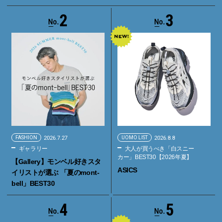
2
3
FASHION
2026.7.27
UOMO LIST
2026.8.8
ギャラリー
大人が買うべき「白スニー
カー」BEST30【2026年夏】
【Gallery】モンベル好きスタ
ASICS
イリストが選ぶ 「夏のmont-
bell」BEST30
4
5