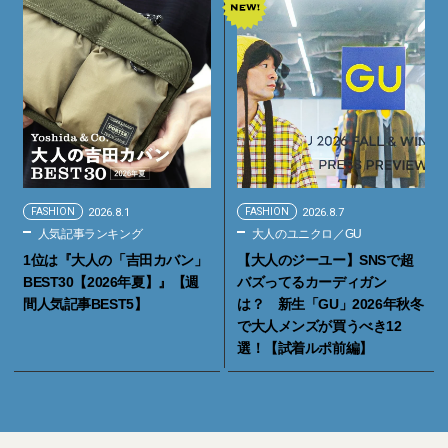
FASHION
2026.8.1
FASHION
2026.8.7
人気記事ランキング
大人のユニクロ／GU
1位は『大人の「吉田カバン」
【大人のジーユー】SNSで超
BEST30【2026年夏】』【週
バズってるカーディガン
間人気記事BEST5】
は？ 新生「GU」2026年秋冬
で大人メンズが買うべき12
選！【試着ルポ前編】