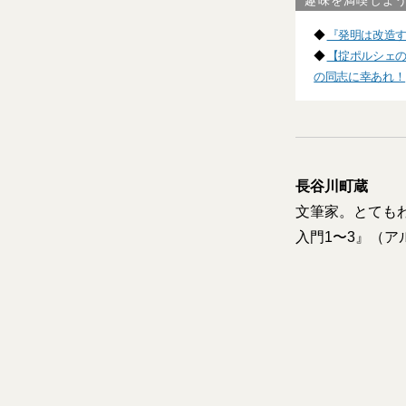
趣味を満喫しよ
◆
『発明は改造す
◆
【掟ポルシェの
の同志に幸あれ！
長谷川町蔵
文筆家。とても
入門1〜3』（