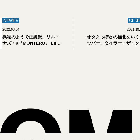
NEWER
OLDE
2022.03.04
2021.10
異端のようで正統派、リル・
オタクっぽさの極北をいく
ナズ・X『MONTERO』 Lil
ッパー、タイラー・ザ・ク
Nas X【超初心者のための
エイター【超初心者のため
HIPHOP STARTUP｜長谷川町
HIPHOP STARTUP｜長谷
蔵】
蔵