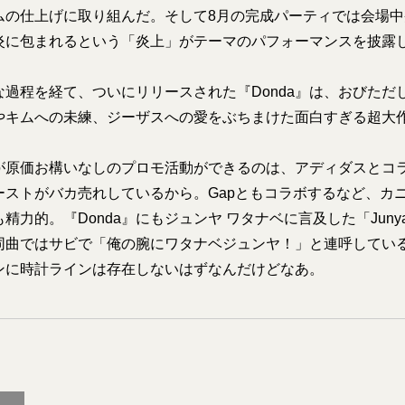
ムの仕上げに取り組んだ。そして8月の完成パーティでは会場
炎に包まれるという「炎上」がテーマのパフォーマンスを披露
な過程を経て、ついにリリースされた『Donda』は、おびただ
やキムへの未練、ジーザスへの愛をぶちまけた面白すぎる超大
が原価お構いなしのプロモ活動ができるのは、アディダスとコ
ーストがバカ売れしているから。Gapともコラボするなど、カ
精力的。『Donda』にもジュンヤ ワタナベに言及した「Jun
同曲ではサビで「俺の腕にワタナベジュンヤ！」と連呼している
ンに時計ラインは存在しないはずなんだけどなあ。