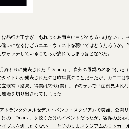
ーは品行方正すぎ。あれじゃあ面白い曲ができるわけない」。
ル違いになるけどカニエ・ウェストを聴いてはどうだろうか。
てウォッチしているこちらが疲れてしまうほどなのだ。
月終わりに発表された『Donda』。自分の母親の名をつけた
のタイトルが発表されたのは昨年夏のことだったが、カニエは
に立候補（結局、得票は約6万票）。そのせいで「面倒見きれ
ら離婚を切り出されてしまった。
にアトランタのメルセデス・ベンツ・スタジアムで突如、公開
かけの『Donda』を聴くだけのイベントだったが、客席の反応
ァイブスを逃したくない！」とそのままスタジアムのロッカー