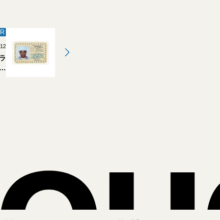
R
.12
ラ
リ
の
川町
】