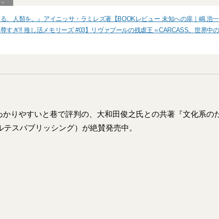
う。
る、人類を。』アイニッサ・ラミレズ著【BOOKレビュー 未知への扉｜嶋 浩
尊すぎ!! 推し活メモリーズ #03】リヴァプールの残虐王＝CARCASS。世界
わかりやすいと巷で評判の、大和田俊之氏との共著『文化系の
アルテスパブリッシング）が絶賛発売中。