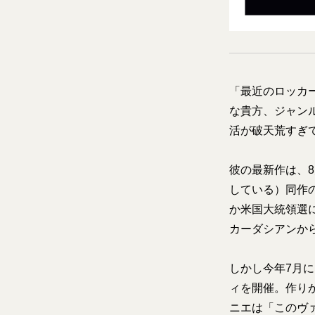
「最近のロッカ
な貴方、ジャン
活が破天荒すぎ
彼の最新作は、8
している）同作
か米国大統領選
カーダシアンか
しかし今年7月
ィを開催。作り
ニエは「このヴ