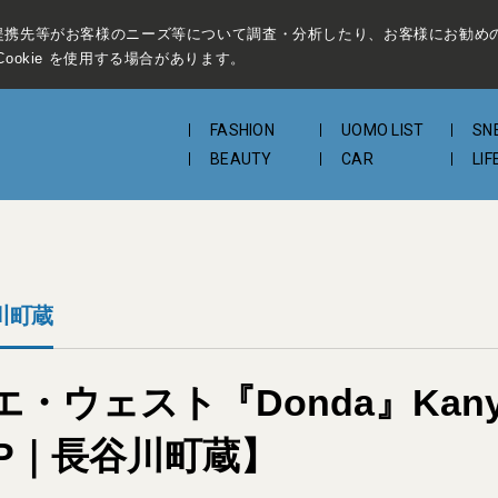
提携先等がお客様のニーズ等について調査・分析したり、お客様にお勧め
ookie を使用する場合があります。
FASHION
UOMO LIST
SN
BEAUTY
CAR
LIF
谷川町蔵
ウェスト『Donda』Kany
TUP｜長谷川町蔵】