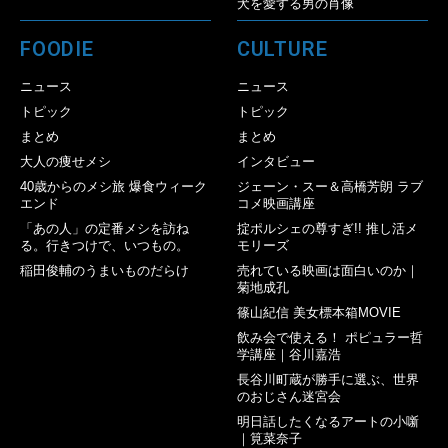
犬を愛する男の肖像
FOODIE
CULTURE
ニュース
ニュース
トピック
トピック
まとめ
まとめ
大人の痩せメシ
インタビュー
40歳からのメシ旅 爆食ウィーク
ジェーン・スー＆高橋芳朗 ラブ
エンド
コメ映画講座
「あの人」の定番メシを訪ね
掟ポルシェの尊すぎ!! 推し活メ
る。行きつけで、いつもの。
モリーズ
稲田俊輔のうまいものだらけ
売れている映画は面白いのか｜
菊地成孔
篠山紀信 美女標本箱MOVIE
飲み会で使える！ ポピュラー哲
学講座｜谷川嘉浩
長谷川町蔵が勝手に選ぶ、世界
のおじさん迷宮会
明日話したくなるアートの小噺
｜筧菜奈子