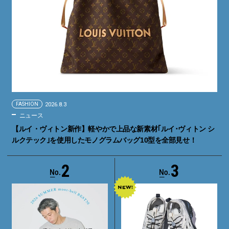
FASHION
2026.8.3
ニュース
【ルイ・ヴィトン新作】軽やかで上品な新素材｢ルイ･ヴィトン シ
ルクテック｣を使用したモノグラムバッグ10型を全部見せ！
2
3