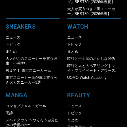
グ」BEST30【2026年春夏】
大人が買うべき「黒スニーカ
ー」BEST30【2026年春】
SNEAKERS
WATCH
ニュース
ニュース
トピック
トピック
まとめ
まとめ
大人がこのスニーカーを買う理
時計と手土産のおかしな関係
由｜小澤匡行
時計と人とのペアリング｜マ
教えて！ 東京スニーカー氏
イ・プライベート・アワーズ。
東京スニーカー氏が選ぶ買うべ
UOMO Watch Academy
き大人スニーカー3選
MANGA
BEAUTY
コンセプチャル・ガール
ニュース
民譚
トピック
スペアタウン 〜つくろう自分だ
まとめ
けの予備の街〜