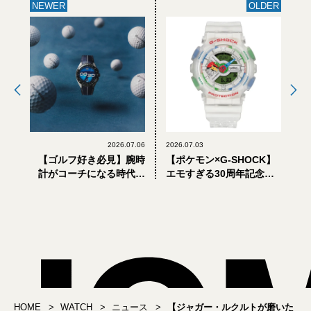
NEWER
OLDER
2026.07.06
2026.07.03
【ゴルフ好き必見】腕時
【ポケモン×G-SHOCK】
計がコーチになる時代？
エモすぎる30周年記念コ
タグ・ホイヤー×テーラー
ラボはコレクション魂を
メイドの最新スマートウ
刺激する！【Gショック】
ォッチがすごい
HOME
WATCH
ニュース
【ジャガー・ルクルトが磨いた