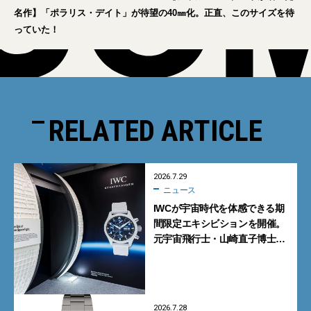
名作】「ポラリス・デイト」が待望の40㎜化。正直、このサイズを待
っていた！
RELATED ARTICLE
2026.7.29
ニュース
IWCが宇宙時代を体感できる期
間限定エキシビションを開催。
元宇宙飛行士・山崎直子博士に
よるトークショーも実施
2026.7.28