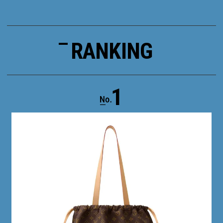
RANKING
1