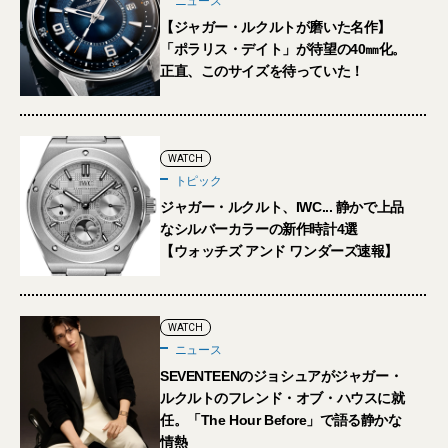
ニュース
【ジャガー・ルクルトが磨いた名作】
「ポラリス・デイト」が待望の40㎜化。
正直、このサイズを待っていた！
WATCH
トピック
ジャガー・ルクルト、IWC... 静かで上品
なシルバーカラーの新作時計4選
【ウォッチズ アンド ワンダーズ速報】
WATCH
ニュース
SEVENTEENのジョシュアがジャガー・
ルクルトのフレンド・オブ・ハウスに就
任。「The Hour Before」で語る静かな
情熱