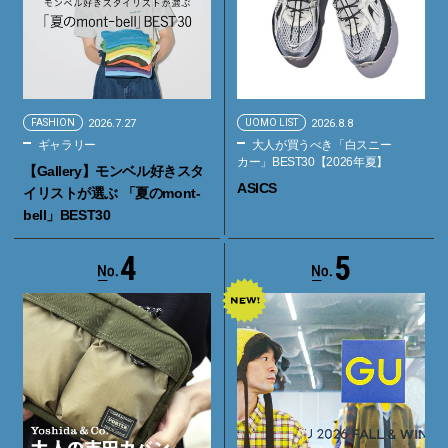
FASHION
2026.7.27
UOMO LIST
2026.8.8
ギャラリー
大人が買うべき「白スニー
カー」BEST30【2026年夏】
【Gallery】モンベル好きスタ
ASICS
イリストが選ぶ 「夏のmont-
bell」BEST30
4
5