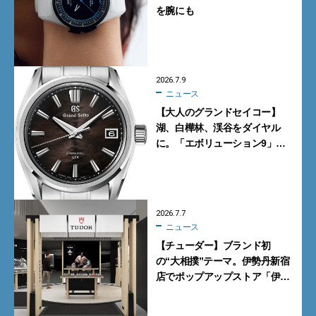
を腕にも
2026.7.9
ニュース
【大人のグランドセイコー】
湖、白樺林、渓谷をダイヤル
に。「エボリューション9」の
新作9モデル
2026.7.7
ニュース
【チューダー】ブランド初
の“大相撲”テーマ。伊勢丹新宿
店でポップアップストア「伊勢
丹 新宿場所」を開催【7月8日
から】