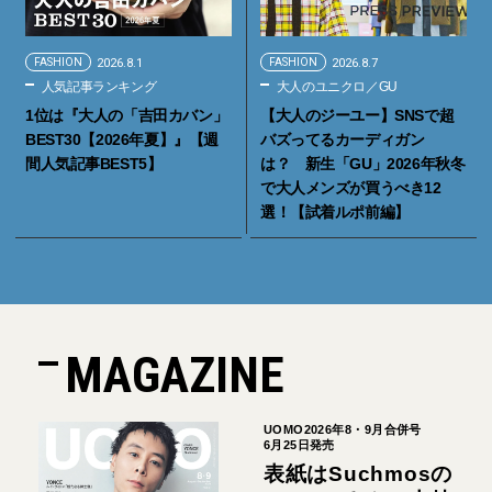
FASHION
2026.8.1
FASHION
2026.8.7
人気記事ランキング
大人のユニクロ／GU
1位は『大人の「吉田カバン」
【大人のジーユー】SNSで超
BEST30【2026年夏】』【週
バズってるカーディガン
間人気記事BEST5】
は？ 新生「GU」2026年秋冬
で大人メンズが買うべき12
選！【試着ルポ前編】
MAGAZINE
UOMO2026年8・9月合併号
6月25日発売
表紙はSuchmosの