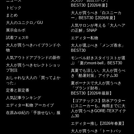
ニュース
大人の「吉田カバン」
BEST30【2026年夏】
トピック
大人が買うべき「白スニーカ
まとめ
ー」BEST30【2026年夏】
大人のユニクロ／GU
人気サロンが考える「大人ヘア
展示会ルポ
の正解」SNAP
試着フェス®︎
エディター私物
大人が買うべきハイブランド小
大人が選ぶべき「メンズ香水」
物
BEST30
人気アウトドアブランドの新作
モンベル好きスタイリストが選
ぶ 「夏のmont-bell」BEST30
大人が買うべきセレクトショッ
プ別注
真夏でも涼しい。大人が買うべ
き「酷暑対策」アイテム30
おしゃれな大人の「買ってよか
った」
夏ボーナスで大人が買うべき
「ブランド財布」
定番と新定番
BEST30【2026年最新】
人気記事ランキング
【ゴアテックス】防水アウター
エディター私物 アーカイブ
にスニーカーも。梅雨までに大
人が買うべきGORE-TEXアイテ
在原みゆ紀の「手放せない」服
ム30
エディター推し【2026年春夏】
大人が買うべき「トートバッ