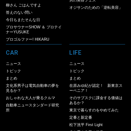
男の美容フェス
柳さん ごはんですよ
オジサンのための「逆転美容」
答えのない問い
今日もまたそんな日
プロサウナーSHOW ＆ プロテイ
ナーYUSUKE
プロゴルファー! HIKARU
CAR
LIFE
ニュース
ニュース
トピック
トピック
まとめ
まとめ
文化系男子は電気自動車の夢を
在原みゆ紀が認定！ 新東京ス
見るか？
ーベニア！
おしゃれな大人が乗るクルマ
そのサブスクに課金する価値は
あるか？
自動車ニュースタンダード研究
所
東京で暮らすのをやめてみた
定番と新定番
松下洸平 First Light