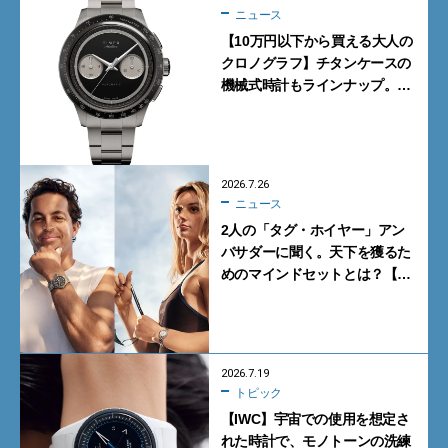
ニュース
【10万円以下から買える大人の
クロノグラフ】チタンケースの
機械式時計もラインナップ。タ
イメックスの本気が詰まった新
作が買い！
2026.7.26
ニュース
2人の「タグ・ホイヤー」アン
バサダーに聞く。天下を獲るた
めのマインドセットとは？【イ
ンタビュー】
2026.7.19
トピック
【IWC】宇宙での使用を想定さ
れた時計で、モノトーンの洗練