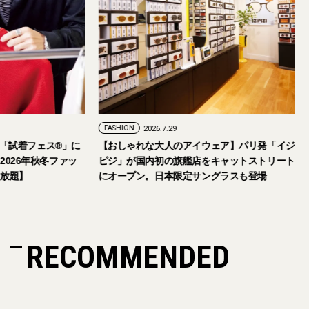
7.24
FASHION
2026.7.29
日・6日開催。「試着フェス®︎」に
【おしゃれな大人のアイウェア】パリ
ご招待。【2026年秋冬ファッ
ピジ」が国内初の旗艦店をキャットス
イテム試し放題】
にオープン。日本限定サングラスも登
RECOMMENDED