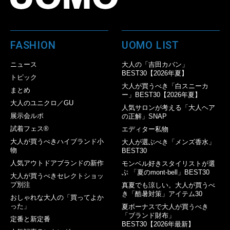
FASHION
UOMO LIST
ニュース
大人の「吉田カバン」
BEST30【2026年夏】
トピック
大人が買うべき「白スニーカ
まとめ
ー」BEST30【2026年夏】
大人のユニクロ／GU
人気サロンが考える「大人ヘア
展示会ルポ
の正解」SNAP
試着フェス®︎
エディター私物
大人が買うべきハイブランド小
大人が選ぶべき「メンズ香水」
物
BEST30
人気アウトドアブランドの新作
モンベル好きスタイリストが選
ぶ 「夏のmont-bell」BEST30
大人が買うべきセレクトショッ
プ別注
真夏でも涼しい。大人が買うべ
き「酷暑対策」アイテム30
おしゃれな大人の「買ってよか
った」
夏ボーナスで大人が買うべき
「ブランド財布」
定番と新定番
BEST30【2026年最新】