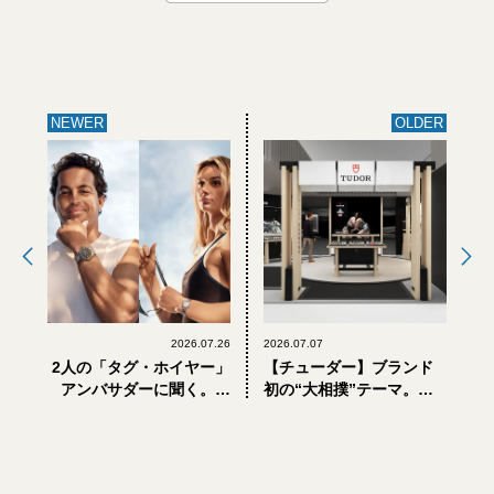
NEWER
OLDER
2026.07.26
2026.07.07
2人の「タグ・ホイヤー」
【チューダー】ブランド
アンバサダーに聞く。天
初の“大相撲”テーマ。伊
下を獲るためのマインド
勢丹新宿店でポップアッ
セットとは？【インタビ
プストア「伊勢丹 新宿場
ュー】
所」を開催【7月8日か
ら】