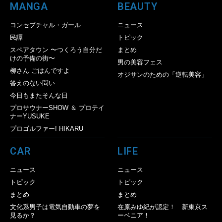
MANGA
BEAUTY
コンセプチャル・ガール
ニュース
民譚
トピック
スペアタウン 〜つくろう自分だ
まとめ
けの予備の街〜
男の美容フェス
柳さん ごはんですよ
オジサンのための「逆転美容」
答えのない問い
今日もまたそんな日
プロサウナーSHOW ＆ プロテイ
ナーYUSUKE
プロゴルファー! HIKARU
CAR
LIFE
ニュース
ニュース
トピック
トピック
まとめ
まとめ
文化系男子は電気自動車の夢を
在原みゆ紀が認定！ 新東京ス
見るか？
ーベニア！