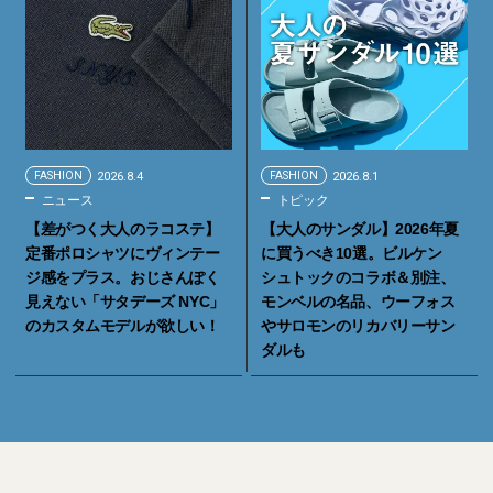
FASHION
2026.8.4
FASHION
2026.8.1
ニュース
トピック
【差がつく大人のラコステ】
【大人のサンダル】2026年夏
定番ポロシャツにヴィンテー
に買うべき10選。ビルケン
ジ感をプラス。おじさんぽく
シュトックのコラボ＆別注、
見えない「サタデーズ NYC」
モンベルの名品、ウーフォス
のカスタムモデルが欲しい！
やサロモンのリカバリーサン
ダルも