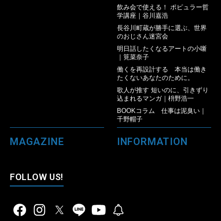
飲み会で使える！ ポピュラー哲
学講座｜谷川嘉浩
長谷川町蔵が勝手に選ぶ、世界
のおじさん迷宮会
明日話したくなるアートの小噺
｜筧菜奈子
働くを再設計する 本当は働き
たくないあなたのために。
歌人が推す 短いのに、引きずり
込まれるマンガ｜枡野浩一
BOOKコラム 仕事は泥臭い｜
千野帽子
MAGAZINE
INFORMATION
FOLLOW US!