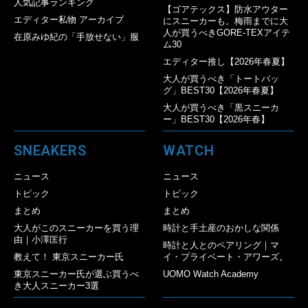
人気記事ランキング
【ゴアテックス】防水アウター
エディター私物 アーカイブ
にスニーカーも。梅雨までに大
人が買うべきGORE-TEXアイテ
在原みゆ紀の「手放せない」服
ム30
エディター推し【2026年春夏】
大人が買うべき「トートバッ
グ」BEST30【2026年春夏】
大人が買うべき「黒スニーカ
ー」BEST30【2026年春】
SNEAKERS
WATCH
ニュース
ニュース
トピック
トピック
まとめ
まとめ
大人がこのスニーカーを買う理
時計と手土産のおかしな関係
由｜小澤匡行
時計と人とのペアリング｜マ
教えて！ 東京スニーカー氏
イ・プライベート・アワーズ。
東京スニーカー氏が選ぶ買うべ
UOMO Watch Academy
き大人スニーカー3選