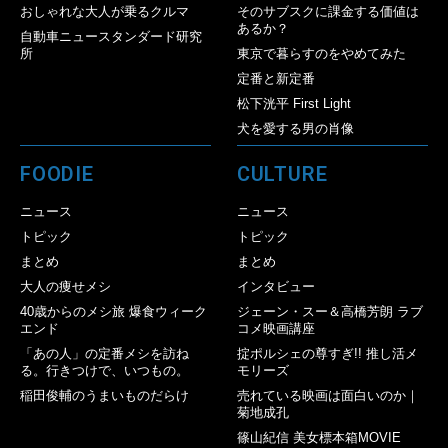
おしゃれな大人が乗るクルマ
そのサブスクに課金する価値は
あるか？
自動車ニュースタンダード研究
所
東京で暮らすのをやめてみた
定番と新定番
松下洸平 First Light
犬を愛する男の肖像
FOODIE
CULTURE
ニュース
ニュース
トピック
トピック
まとめ
まとめ
大人の痩せメシ
インタビュー
40歳からのメシ旅 爆食ウィーク
ジェーン・スー＆高橋芳朗 ラブ
エンド
コメ映画講座
「あの人」の定番メシを訪ね
掟ポルシェの尊すぎ!! 推し活メ
る。行きつけで、いつもの。
モリーズ
稲田俊輔のうまいものだらけ
売れている映画は面白いのか｜
菊地成孔
篠山紀信 美女標本箱MOVIE