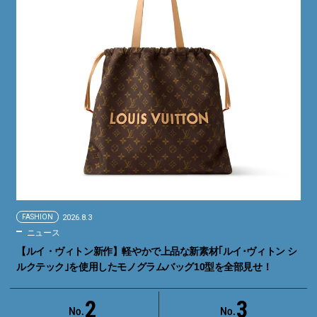
FASHION
2026.8.3
ニュース
【ルイ・ヴィトン新作】軽やかで上品な新素材｢ルイ･ヴィトン シ
ルクテック｣を使用したモノグラムバッグ10型を全部見せ！
2
3