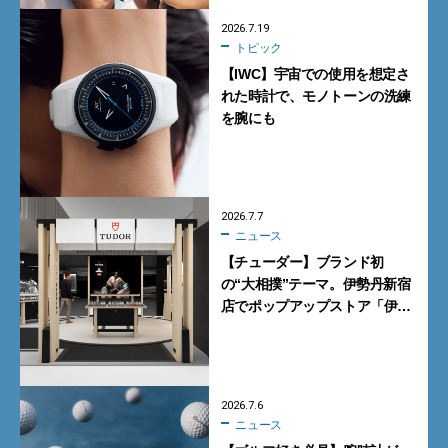
2026.7.19
トピック
【IWC】宇宙での使用を想定さ
れた時計で、モノトーンの洗練
を腕にも
2026.7.7
ニュース
【チューダー】ブランド初
の“大相撲”テーマ。伊勢丹新宿
店でポップアップストア「伊勢
丹 新宿場所」を開催【7月8日
から】
2026.7.6
ニュース