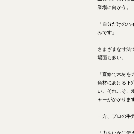
業場に向かう。
「自分だけのハ
みです」
さまざまな寸法
場面も多い。
「直線で木材を
角材にあける下
い。それこそ、
ャーがかかりま
一方、プロの手
「力をいかに伝