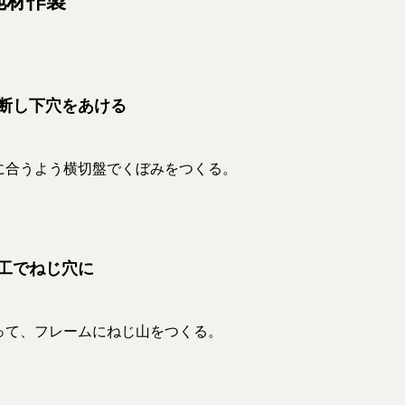
地材作製
切断し下穴をあける
に合うよう横切盤でくぼみをつくる。
工でねじ穴に
って、フレームにねじ山をつくる。