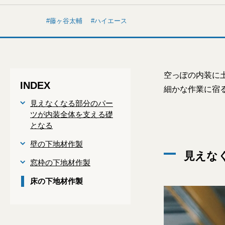
藤ヶ谷太輔
ハイエース
空っぽの内装に
INDEX
細かな作業に宿
見えなくなる部分のパー
ツが内装全体を支える礎
となる
壁の下地材作製
見えな
窓枠の下地材作製
床の下地材作製