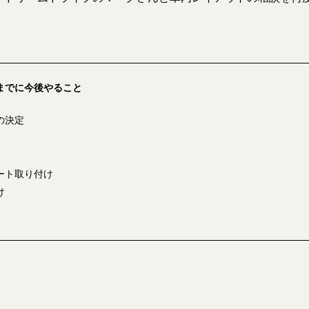
までに今後やること
の決定
ート取り付け
け