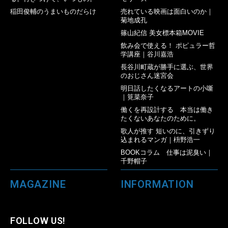
稲田俊輔のうまいものだらけ
売れている映画は面白いのか｜
菊地成孔
篠山紀信 美女標本箱MOVIE
飲み会で使える！ ポピュラー哲
学講座｜谷川嘉浩
長谷川町蔵が勝手に選ぶ、世界
のおじさん迷宮会
明日話したくなるアートの小噺
｜筧菜奈子
働くを再設計する 本当は働き
たくないあなたのために。
歌人が推す 短いのに、引きずり
込まれるマンガ｜枡野浩一
BOOKコラム 仕事は泥臭い｜
千野帽子
MAGAZINE
INFORMATION
FOLLOW US!