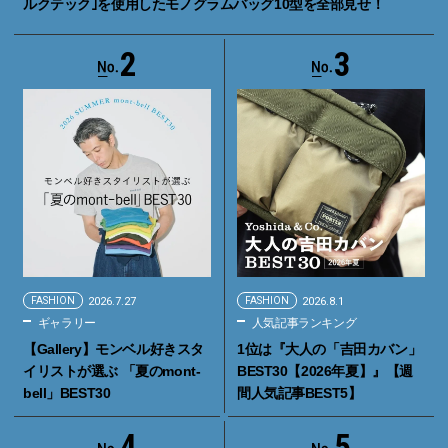
ルクテック｣を使用したモノグラムバッグ10型を全部見せ！
2
3
FASHION
2026.7.27
FASHION
2026.8.1
ギャラリー
人気記事ランキング
【Gallery】モンベル好きスタ
1位は『大人の「吉田カバン」
イリストが選ぶ 「夏のmont-
BEST30【2026年夏】』【週
bell」BEST30
間人気記事BEST5】
4
5