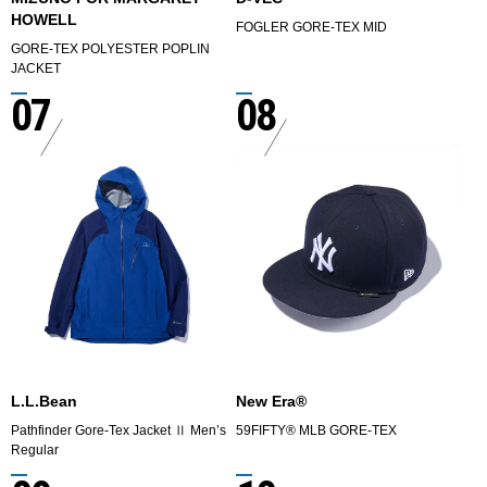
HOWELL
FOGLER GORE-TEX MID
GORE-TEX POLYESTER POPLIN
JACKET
07
08
L.L.Bean
New Era®
Pathfinder Gore-Tex Jacket Ⅱ Men’s
59FIFTY® MLB GORE-TEX
Regular