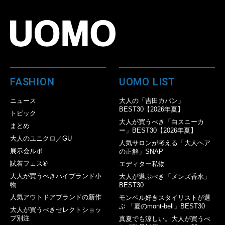
FASHION
UOMO LIST
ニュース
大人の「吉田カバン」
BEST30【2026年夏】
トピック
大人が買うべき「白スニーカ
まとめ
ー」BEST30【2026年夏】
大人のユニクロ／GU
人気サロンが考える「大人ヘア
展示会ルポ
の正解」SNAP
試着フェス®︎
エディター私物
大人が買うべきハイブランド小
大人が選ぶべき「メンズ香水」
物
BEST30
人気アウトドアブランドの新作
モンベル好きスタイリストが選
ぶ 「夏のmont-bell」BEST30
大人が買うべきセレクトショッ
プ別注
真夏でも涼しい。大人が買うべ