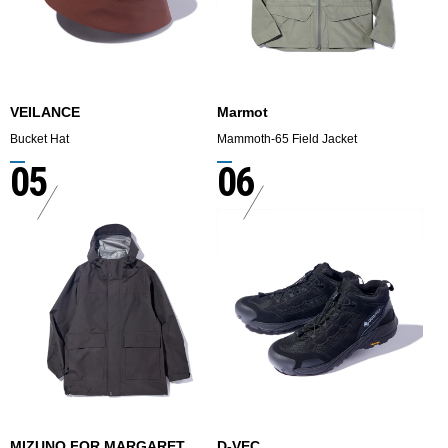
VEILANCE
Marmot
Bucket Hat
Mammoth-65 Field Jacket
05
06
MIZUNO FOR MARGARET
D-VEC