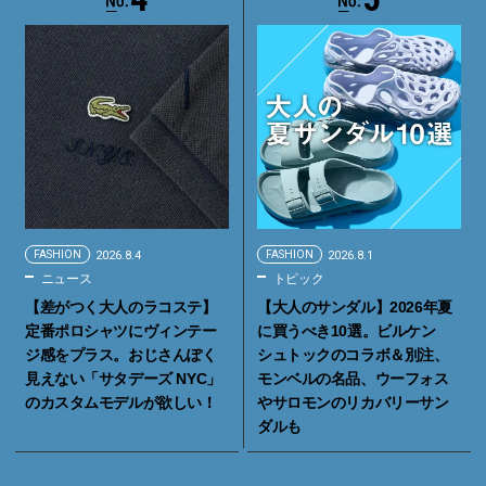
FASHION
2026.8.4
FASHION
2026.8.1
ニュース
トピック
【差がつく大人のラコステ】
【大人のサンダル】2026年夏
定番ポロシャツにヴィンテー
に買うべき10選。ビルケン
ジ感をプラス。おじさんぽく
シュトックのコラボ＆別注、
見えない「サタデーズ NYC」
モンベルの名品、ウーフォス
のカスタムモデルが欲しい！
やサロモンのリカバリーサン
ダルも