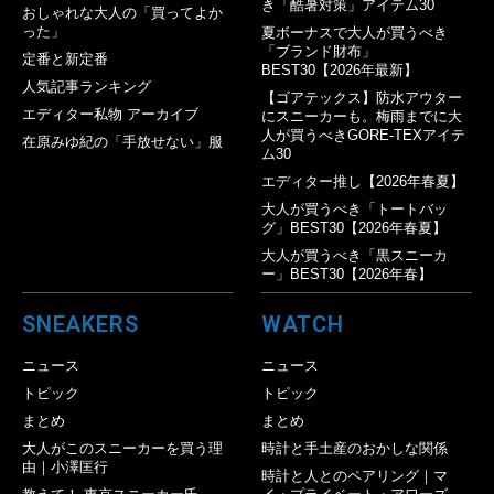
き「酷暑対策」アイテム30
おしゃれな大人の「買ってよか
った」
夏ボーナスで大人が買うべき
「ブランド財布」
定番と新定番
BEST30【2026年最新】
人気記事ランキング
【ゴアテックス】防水アウター
エディター私物 アーカイブ
にスニーカーも。梅雨までに大
人が買うべきGORE-TEXアイテ
在原みゆ紀の「手放せない」服
ム30
エディター推し【2026年春夏】
大人が買うべき「トートバッ
グ」BEST30【2026年春夏】
大人が買うべき「黒スニーカ
ー」BEST30【2026年春】
SNEAKERS
WATCH
ニュース
ニュース
トピック
トピック
まとめ
まとめ
大人がこのスニーカーを買う理
時計と手土産のおかしな関係
由｜小澤匡行
時計と人とのペアリング｜マ