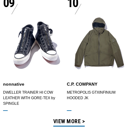
09
10
nonnative
C.P. COMPANY
DWELLER TRAINER HI COW
METROPOLIS GTXINFINIUM
LEATHER WITH GORE-TEX by
HOODED JK
SPINGLE
VIEW MORE >