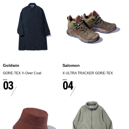
Goldwin
Salomon
GORE-TEX ¾ Over Coat
X ULTRA TRACKER GORE-TEX
03
04