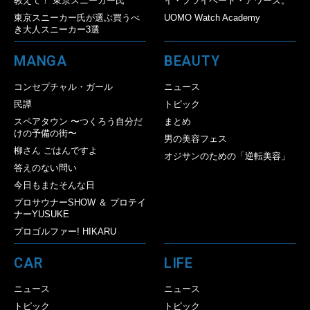
教えて！ 東京スニーカー氏
イ・プライベート・アワーズ。
東京スニーカー氏が選ぶ買うべ
UOMO Watch Academy
き大人スニーカー3選
MANGA
BEAUTY
コンセプチャル・ガール
ニュース
民譚
トピック
スペアタウン 〜つくろう自分だ
まとめ
けの予備の街〜
男の美容フェス
柳さん ごはんですよ
オジサンのための「逆転美容」
答えのない問い
今日もまたそんな日
プロサウナーSHOW ＆ プロテイ
ナーYUSUKE
プロゴルファー! HIKARU
CAR
LIFE
ニュース
ニュース
トピック
トピック