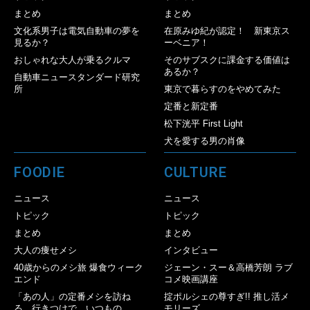
まとめ
まとめ
文化系男子は電気自動車の夢を
在原みゆ紀が認定！ 新東京ス
見るか？
ーベニア！
おしゃれな大人が乗るクルマ
そのサブスクに課金する価値は
あるか？
自動車ニュースタンダード研究
所
東京で暮らすのをやめてみた
定番と新定番
松下洸平 First Light
犬を愛する男の肖像
FOODIE
CULTURE
ニュース
ニュース
トピック
トピック
まとめ
まとめ
大人の痩せメシ
インタビュー
40歳からのメシ旅 爆食ウィーク
ジェーン・スー＆高橋芳朗 ラブ
エンド
コメ映画講座
「あの人」の定番メシを訪ね
掟ポルシェの尊すぎ!! 推し活メ
る。行きつけで、いつもの。
モリーズ