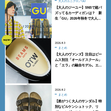
大人のユニクロ／GU
【大人のジーユー】SNSで超バ
ズってるカーディガンは？ 新
生「GU」2026年秋冬で大人メ
ンズが買うべき12選！【試着ル
ポ前編】
2026.8.3
まとめ
【大人のヴァンズ】注目はビー
ムス別注「オールドスクール」
と「エラ」の融合モデル。エ
ディター激推しの新作4選
2026.8.2
まとめ
【差がつく大人のサンダル】特
別なビルケンシュトック、リ