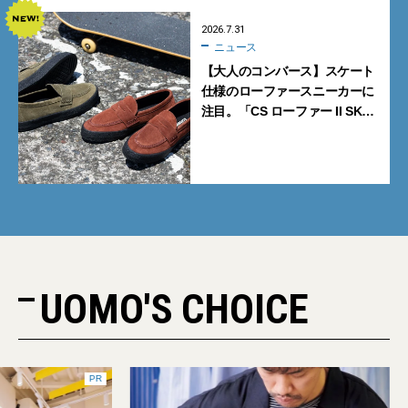
2026.7.31
ニュース
【大人のコンバース】スケート
仕様のローファースニーカーに
注目。「CS ローファー II SK」
含む新作6型を見逃すな
UOMO'S CHOICE
PR