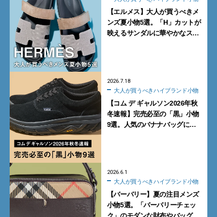
【エルメス】大人が買うべきメ
ンズ夏小物5選。「H」カットが
映えるサンダルに華やかなス
カーフ、旬のボートモカシンに
注目
2026.7.18
大人が買うべきハイブランド小物
【コム デ ギャルソン2026年秋
冬速報】完売必至の「黒」小物
9選。人気のバナナバッグにハ
イブリッドスニーカー、コラボ
チャームに注目
2026.6.1
大人が買うべきハイブランド小物
【バーバリー】夏の注目メンズ
小物5選。「バーバリーチェッ
ク」のモダンな財布やバッグ、