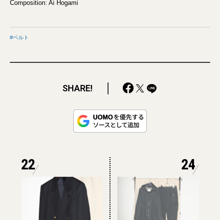
Composition: Ai Hogami
ベルト
SHARE!
22
24