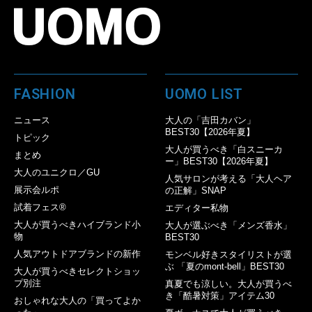
FASHION
UOMO LIST
ニュース
大人の「吉田カバン」
BEST30【2026年夏】
トピック
大人が買うべき「白スニーカ
まとめ
ー」BEST30【2026年夏】
大人のユニクロ／GU
人気サロンが考える「大人ヘア
展示会ルポ
の正解」SNAP
試着フェス®︎
エディター私物
大人が買うべきハイブランド小
大人が選ぶべき「メンズ香水」
物
BEST30
人気アウトドアブランドの新作
モンベル好きスタイリストが選
ぶ 「夏のmont-bell」BEST30
大人が買うべきセレクトショッ
プ別注
真夏でも涼しい。大人が買うべ
き「酷暑対策」アイテム30
おしゃれな大人の「買ってよか