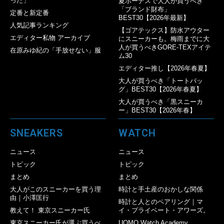
った」
夏ボーナスで大人が買うべき
「ブランド財布」
定番と新定番
BEST30【2026年最新】
人気記事ランキング
【ゴアテックス】防水アウター
エディター私物 アーカイブ
にスニーカーも。梅雨までに大
人が買うべきGORE-TEXアイテ
在原みゆ紀の「手放せない」服
ム30
エディター推し【2026年春夏】
大人が買うべき「トートバッ
グ」BEST30【2026年春夏】
大人が買うべき「黒スニーカ
ー」BEST30【2026年春】
SNEAKERS
WATCH
ニュース
ニュース
トピック
トピック
まとめ
まとめ
大人がこのスニーカーを買う理
時計と手土産のおかしな関係
由｜小澤匡行
時計と人とのペアリング｜マ
教えて！ 東京スニーカー氏
イ・プライベート・アワーズ。
東京スニーカー氏が選ぶ買うべ
UOMO Watch Academy