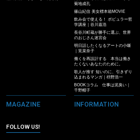
菊地成孔
篠山紀信 美女標本箱MOVIE
飲み会で使える！ ポピュラー哲
学講座｜谷川嘉浩
長谷川町蔵が勝手に選ぶ、世界
のおじさん迷宮会
明日話したくなるアートの小噺
｜筧菜奈子
働くを再設計する 本当は働き
たくないあなたのために。
歌人が推す 短いのに、引きずり
込まれるマンガ｜枡野浩一
BOOKコラム 仕事は泥臭い｜
千野帽子
MAGAZINE
INFORMATION
FOLLOW US!