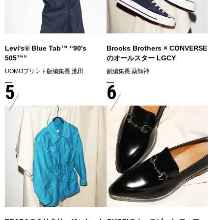
Levi's® Blue Tab™ “90's
Brooks Brothers × CONVERSE
505™”
のオールスター LGCY
UOMOプリント版編集長 池田
副編集長 薬師神
5
6