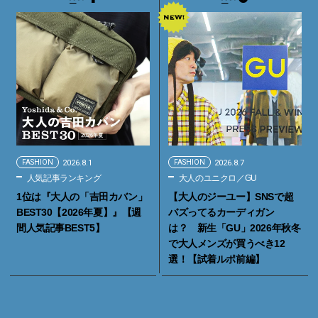
FASHION
2026.8.1
FASHION
2026.8.7
人気記事ランキング
大人のユニクロ／GU
1位は『大人の「吉田カバン」
【大人のジーユー】SNSで超
BEST30【2026年夏】』【週
バズってるカーディガン
間人気記事BEST5】
は？ 新生「GU」2026年秋冬
で大人メンズが買うべき12
選！【試着ルポ前編】