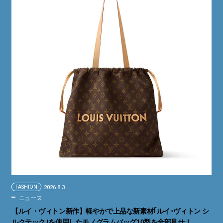
FASHION
2026.8.3
ニュース
【ルイ・ヴィトン新作】軽やかで上品な新素材｢ルイ･ヴィトン シ
ルクテック｣を使用したモノグラムバッグ10型を全部見せ！