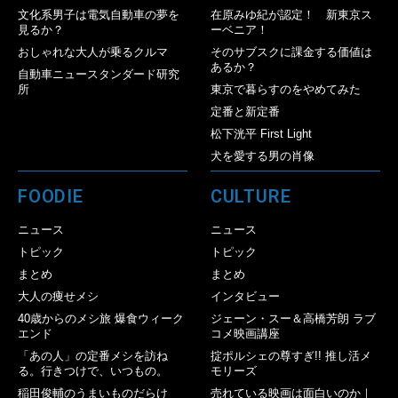
文化系男子は電気自動車の夢を
在原みゆ紀が認定！ 新東京ス
見るか？
ーベニア！
おしゃれな大人が乗るクルマ
そのサブスクに課金する価値は
あるか？
自動車ニュースタンダード研究
所
東京で暮らすのをやめてみた
定番と新定番
松下洸平 First Light
犬を愛する男の肖像
FOODIE
CULTURE
ニュース
ニュース
トピック
トピック
まとめ
まとめ
大人の痩せメシ
インタビュー
40歳からのメシ旅 爆食ウィーク
ジェーン・スー＆高橋芳朗 ラブ
エンド
コメ映画講座
「あの人」の定番メシを訪ね
掟ポルシェの尊すぎ!! 推し活メ
る。行きつけで、いつもの。
モリーズ
稲田俊輔のうまいものだらけ
売れている映画は面白いのか｜