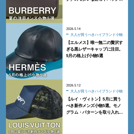
ウェビングベルトまで
2026.5.14
大人が買うべきハイブランド小物
【エルメス】唯一無二の贅沢す
ぎる黒レザーキャップに注目。
5月の格上げ小物5選
2026.5.12
大人が買うべきハイブランド小物
【ルイ・ヴィトン】5月に買う
べき新作メンズ小物5選。モノ
グラム・パターンを取り入れた
キャップやベルト、「LV ルイ
ベア ビー｣のタイに注目