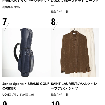
PRADAのミリタリージャケット
GUCCIのホースビット ローファ
ー
副編集長 中島
編集主任 中野
7
8
Jones Sports × BEAMS GOLF
SAINT LAURENTのシルククレ
のRIDER
ープデシン シャツ
UOMOブランド統括 山崎
編集主任 中野
9
10