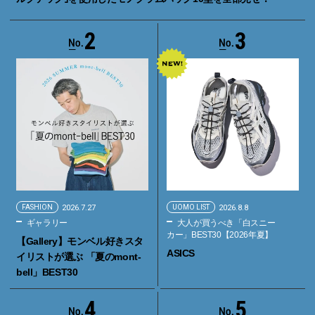
2
3
FASHION
2026.7.27
UOMO LIST
2026.8.8
ギャラリー
大人が買うべき「白スニー
カー」BEST30【2026年夏】
【Gallery】モンベル好きスタ
ASICS
イリストが選ぶ 「夏のmont-
bell」BEST30
4
5