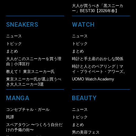
大人が買うべき「黒スニーカ
ー」BEST30【2026年春】
SNEAKERS
WATCH
ニュース
ニュース
トピック
トピック
まとめ
まとめ
大人がこのスニーカーを買う理
時計と手土産のおかしな関係
由｜小澤匡行
時計と人とのペアリング｜マ
教えて！ 東京スニーカー氏
イ・プライベート・アワーズ。
東京スニーカー氏が選ぶ買うべ
UOMO Watch Academy
き大人スニーカー3選
MANGA
BEAUTY
コンセプチャル・ガール
ニュース
民譚
トピック
スペアタウン 〜つくろう自分だ
まとめ
けの予備の街〜
男の美容フェス