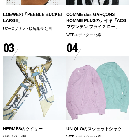
LOEWEの「PEBBLE BUCKET
COMME des GARÇONS
LARGE」
HOMME PLUSのナイキ「ACG
マウンテン フライ 2 ロー」
UOMOプリント版編集長 池田
WEBエディター 北條
03
04
HERMÈSのツイリー
UNIQLOのスウェットシャツ
編集主任 中野
WEBエディター 北條