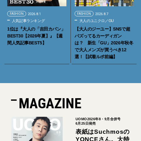
FASHION
2026.8.1
FASHION
2026.8.7
人気記事ランキング
大人のユニクロ／GU
1位は『大人の「吉田カバン」
【大人のジーユー】SNSで超
BEST30【2026年夏】』【週
バズってるカーディガン
間人気記事BEST5】
は？ 新生「GU」2026年秋冬
で大人メンズが買うべき12
選！【試着ルポ前編】
MAGAZINE
UOMO2026年8・9月合併号
6月25日発売
表紙はSuchmosの
YONCEさん。大特