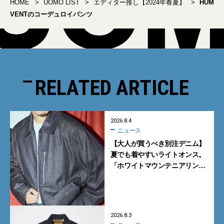
HOME
UOMO LIST
エディター推し【2024年春夏】
HUM
VENTのコーデュロイパンツ
RELATED ARTICLE
2026.8.4
ニュース
【大人が買うべき別注デニム】
夏でも着やすいライトオンス。
「ホワイトマウンテニアリン
グ」と「エカル」の初コラボ全
5型に注目
2026.8.3