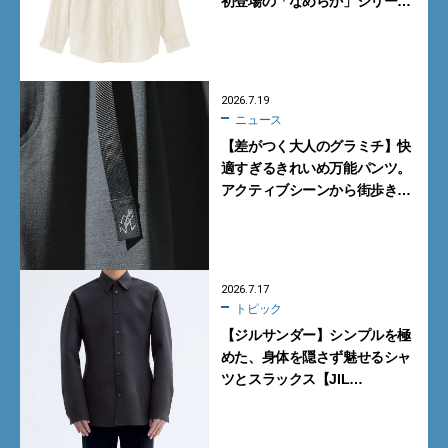
初登場の「なめらか」シリーズ
に注目
2026.7.19
ニュース
【差がつく大人のグラミチ】快
適すぎるきれいめ万能パンツ。
アクティブシーンから街歩きま
で1本でOKの「エカル」別注モ
デルは旅行にも推し
2026.7.17
トピック
【ジルサンダー】シンプルを極
めた、身体を隠さず魅せるシャ
ツとスラックス【JIL
SANDER】