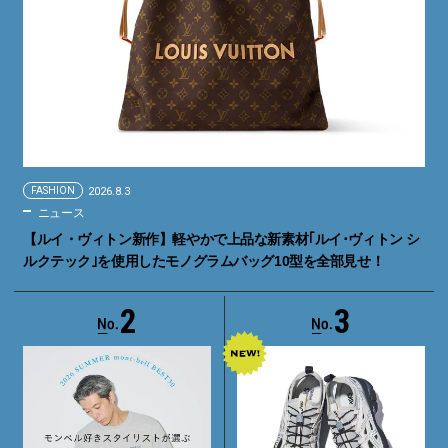
FASHION
2026.8.3
ニュース
【ルイ・ヴィトン新作】軽やかで上品な新素材｢ルイ･ヴィトン シ
ルクテック｣を使用したモノグラムバッグ10型を全部見せ！
2
3