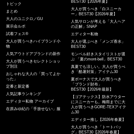
BEST30【2026年夏】
トピック
大人が買うべき「白スニーカ
まとめ
ー」BEST30【2026年夏】
大人のユニクロ／GU
人気サロンが考える「大人ヘア
展示会ルポ
の正解」SNAP
試着フェス®︎
エディター私物
大人が買うべきハイブランド小
大人が選ぶべき「メンズ香水」
物
BEST30
人気アウトドアブランドの新作
モンベル好きスタイリストが選
ぶ 「夏のmont-bell」BEST30
大人が買うべきセレクトショッ
プ別注
真夏でも涼しい。大人が買うべ
き「酷暑対策」アイテム30
おしゃれな大人の「買ってよか
った」
夏ボーナスで大人が買うべき
「ブランド財布」
定番と新定番
BEST30【2026年最新】
人気記事ランキング
【ゴアテックス】防水アウター
エディター私物 アーカイブ
にスニーカーも。梅雨までに大
人が買うべきGORE-TEXアイテ
在原みゆ紀の「手放せない」服
ム30
エディター推し【2026年春夏】
大人が買うべき「トートバッ
グ」BEST30【2026年春夏】