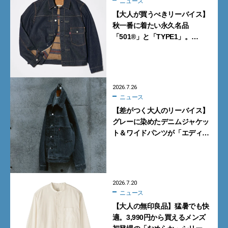
ニュース
【大人が買うべきリーバイス】
秋一番に着たい永久名品
「501®」と「TYPE1」。
ジャーナル スタンダードとレ
リュームの別注モデルが買い！
2026.7.26
ニュース
【差がつく大人のリーバイス】
グレーに染めたデニムジャケッ
ト＆ワイドパンツが「エディ
フィス」別注で登場
2026.7.20
ニュース
【大人の無印良品】猛暑でも快
適。3,990円から買えるメンズ