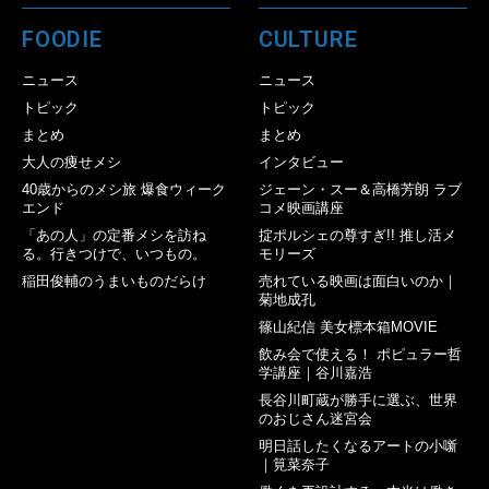
FOODIE
CULTURE
ニュース
ニュース
トピック
トピック
まとめ
まとめ
大人の痩せメシ
インタビュー
40歳からのメシ旅 爆食ウィーク
ジェーン・スー＆高橋芳朗 ラブ
エンド
コメ映画講座
「あの人」の定番メシを訪ね
掟ポルシェの尊すぎ!! 推し活メ
る。行きつけで、いつもの。
モリーズ
稲田俊輔のうまいものだらけ
売れている映画は面白いのか｜
菊地成孔
篠山紀信 美女標本箱MOVIE
飲み会で使える！ ポピュラー哲
学講座｜谷川嘉浩
長谷川町蔵が勝手に選ぶ、世界
のおじさん迷宮会
明日話したくなるアートの小噺
｜筧菜奈子