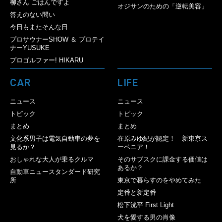
柳さん ごはんですよ
オジサンのための「逆転美容」
答えのない問い
今日もまたそんな日
プロサウナーSHOW ＆ プロテイ
ナーYUSUKE
プロゴルファー! HIKARU
CAR
LIFE
ニュース
ニュース
トピック
トピック
まとめ
まとめ
文化系男子は電気自動車の夢を
在原みゆ紀が認定！ 新東京ス
見るか？
ーベニア！
おしゃれな大人が乗るクルマ
そのサブスクに課金する価値は
あるか？
自動車ニュースタンダード研究
所
東京で暮らすのをやめてみた
定番と新定番
松下洸平 First Light
犬を愛する男の肖像