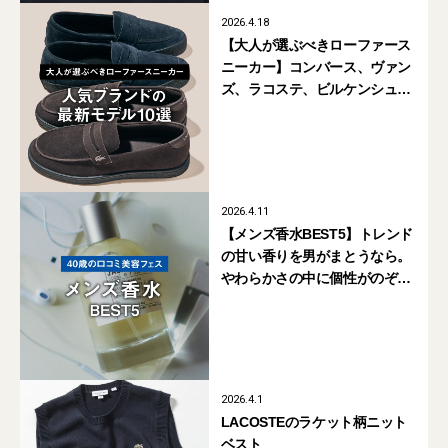
2026.4.18
【大人が選ぶべきローファース
ニーカー】コンバース、ヴァン
ズ、ラコステ、ビルケンシュ
トック... 人気ブランドの最新モ
デル10選
2026.4.11
【メンズ香水BEST5】トレンド
の甘い香りを男がまとうなら。
やわらかさの中に個性がのぞく
LE LABOの「ジャスミン 17」
【40歳の口コミ美容フェス】
2026.4.1
LACOSTEのラケット柄ニット
ベスト