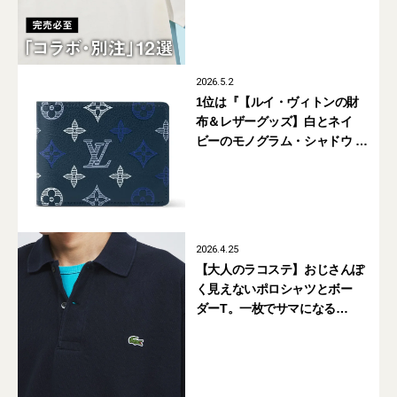
グラミチのショーツも
2026.5.2
1位は『【ルイ・ヴィトンの財
布＆レザーグッズ】白とネイ
ビーのモノグラム・シャドウ レ
ザーが上品な新作5選』【週間
人気記事BEST5】
2026.4.25
【大人のラコステ】おじさんぽ
く見えないポロシャツとボー
ダーT。一枚でサマになる
ジャーナル スタンダード別注が
買い！【LACOSTE】