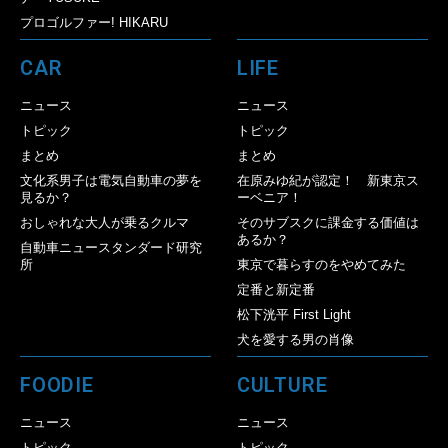
プロゴルファー! HIKARU
CAR
LIFE
ニュース
ニュース
トピック
トピック
まとめ
まとめ
文化系男子は電気自動車の夢を
在原みゆ紀が認定！ 新東京ス
見るか？
ーベニア！
おしゃれな大人が乗るクルマ
そのサブスクに課金する価値は
あるか？
自動車ニュースタンダード研究
所
東京で暮らすのをやめてみた
定番と新定番
松下洸平 First Light
犬を愛する男の肖像
FOODIE
CULTURE
ニュース
ニュース
トピック
トピック