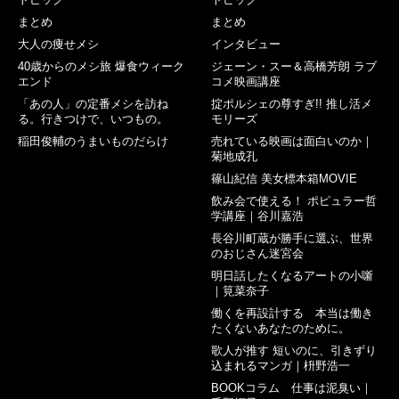
まとめ
まとめ
大人の痩せメシ
インタビュー
40歳からのメシ旅 爆食ウィーク
ジェーン・スー＆高橋芳朗 ラブ
エンド
コメ映画講座
「あの人」の定番メシを訪ね
掟ポルシェの尊すぎ!! 推し活メ
る。行きつけで、いつもの。
モリーズ
稲田俊輔のうまいものだらけ
売れている映画は面白いのか｜
菊地成孔
篠山紀信 美女標本箱MOVIE
飲み会で使える！ ポピュラー哲
学講座｜谷川嘉浩
長谷川町蔵が勝手に選ぶ、世界
のおじさん迷宮会
明日話したくなるアートの小噺
｜筧菜奈子
働くを再設計する 本当は働き
たくないあなたのために。
歌人が推す 短いのに、引きずり
込まれるマンガ｜枡野浩一
BOOKコラム 仕事は泥臭い｜