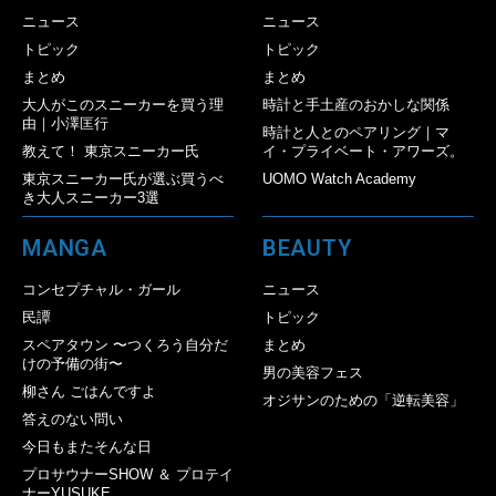
ニュース
ニュース
トピック
トピック
まとめ
まとめ
大人がこのスニーカーを買う理
時計と手土産のおかしな関係
由｜小澤匡行
時計と人とのペアリング｜マ
教えて！ 東京スニーカー氏
イ・プライベート・アワーズ。
東京スニーカー氏が選ぶ買うべ
UOMO Watch Academy
き大人スニーカー3選
MANGA
BEAUTY
コンセプチャル・ガール
ニュース
民譚
トピック
スペアタウン 〜つくろう自分だ
まとめ
けの予備の街〜
男の美容フェス
柳さん ごはんですよ
オジサンのための「逆転美容」
答えのない問い
今日もまたそんな日
プロサウナーSHOW ＆ プロテイ
ナーYUSUKE