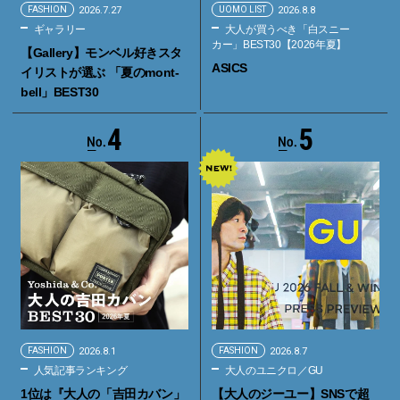
FASHION
2026.7.27
UOMO LIST
2026.8.8
ギャラリー
大人が買うべき「白スニー
カー」BEST30【2026年夏】
【Gallery】モンベル好きスタ
ASICS
イリストが選ぶ 「夏のmont-
bell」BEST30
4
5
FASHION
2026.8.1
FASHION
2026.8.7
人気記事ランキング
大人のユニクロ／GU
1位は『大人の「吉田カバン」
【大人のジーユー】SNSで超