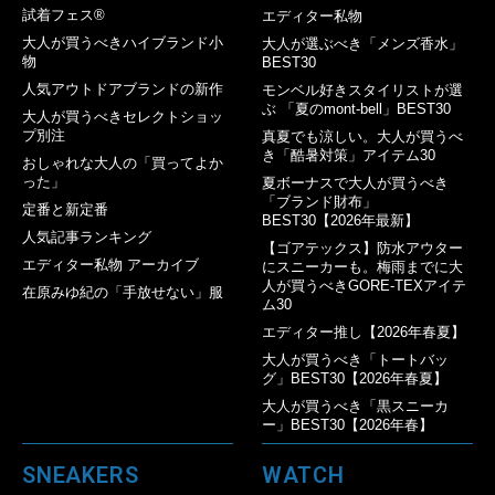
試着フェス®︎
エディター私物
大人が買うべきハイブランド小
大人が選ぶべき「メンズ香水」
物
BEST30
人気アウトドアブランドの新作
モンベル好きスタイリストが選
ぶ 「夏のmont-bell」BEST30
大人が買うべきセレクトショッ
プ別注
真夏でも涼しい。大人が買うべ
き「酷暑対策」アイテム30
おしゃれな大人の「買ってよか
った」
夏ボーナスで大人が買うべき
「ブランド財布」
定番と新定番
BEST30【2026年最新】
人気記事ランキング
【ゴアテックス】防水アウター
エディター私物 アーカイブ
にスニーカーも。梅雨までに大
人が買うべきGORE-TEXアイテ
在原みゆ紀の「手放せない」服
ム30
エディター推し【2026年春夏】
大人が買うべき「トートバッ
グ」BEST30【2026年春夏】
大人が買うべき「黒スニーカ
ー」BEST30【2026年春】
SNEAKERS
WATCH