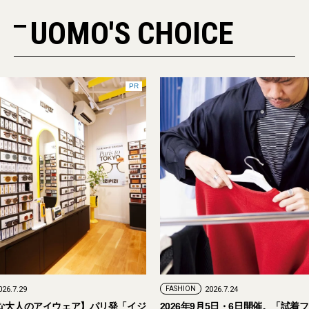
UOMO'S CHOICE
PR
FASHION
2026.7.24
ェア】パリ発「イジ
2026年9月5日・6日開催。「試着フェス®︎」に