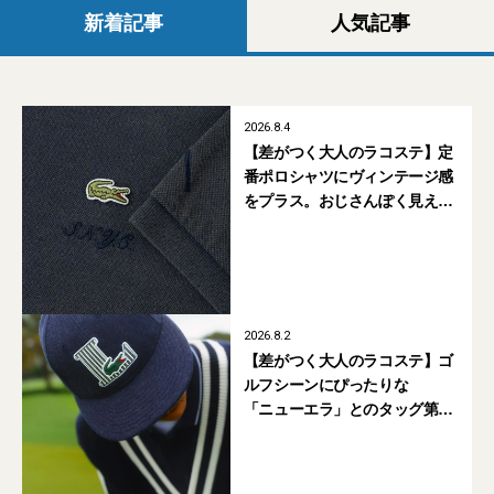
新着記事
人気記事
2026.8.4
【差がつく大人のラコステ】定
番ポロシャツにヴィンテージ感
をプラス。おじさんぽく見えな
い「サタデーズ NYC」のカスタ
ムモデルが欲しい！
2026.8.2
【差がつく大人のラコステ】ゴ
ルフシーンにぴったりな
「ニューエラ」とのタッグ第2
弾。新シルエット「レトロクラ
ウン」に注目