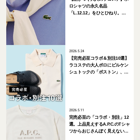
ロシャツの永久名品
「L.12.12」をひとひねり。
「キャプテン サンシャイン」別
注がおじさんぽく見えない理由
2026.5.24
【完売必至コラボ＆別注10選】
ラコステの大人ポロにビルケン
シュトックの「ボストン」、ア
ディダスの白い「ハンドボール
スペツィアル」にも注目
2026.5.11
完売必至の「コラボ・別注」12
選。上品見えするA.P.C.のTシャ
ツからおじさんぽく見えないラ
コステのポロ、真夏でも涼しい