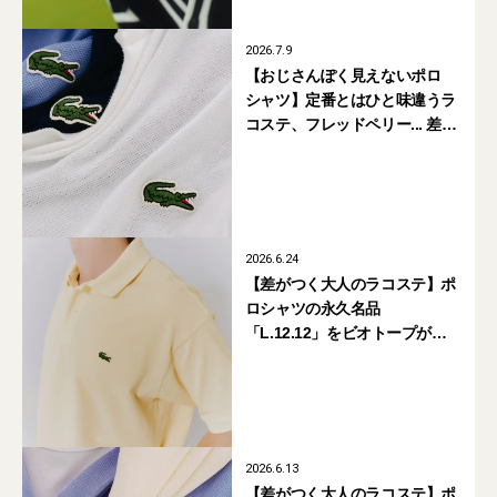
2026.7.9
【おじさんぽく見えないポロ
シャツ】定番とはひと味違うラ
コステ、フレッドペリー... 差が
つく「コラボ・別注」モデル4
選
2026.6.24
【差がつく大人のラコステ】ポ
ロシャツの永久名品
「L.12.12」をビオトープが初
別注。今着たいゆったりフィッ
トに更新
2026.6.13
【差がつく大人のラコステ】ポ