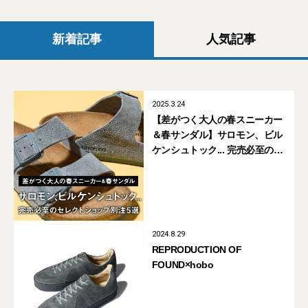
新着記事
人気記事
2025.3.24
【差がつく大人の春スニーカー
＆春サンダル】サロモン、ビル
ケンシュトック... 完売必至のセ
レクトショップ別注5選
2024.8.29
REPRODUCTION OF
FOUND×hobo