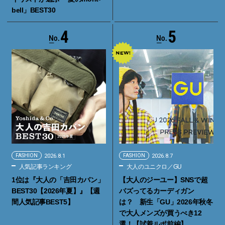
bell」BEST30
4
5
FASHION
2026.8.1
FASHION
2026.8.7
人気記事ランキング
大人のユニクロ／GU
1位は『大人の「吉田カバン」
【大人のジーユー】SNSで超
BEST30【2026年夏】』【週
バズってるカーディガン
間人気記事BEST5】
は？ 新生「GU」2026年秋冬
で大人メンズが買うべき12
選！【試着ルポ前編】