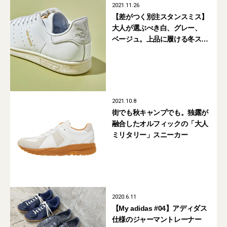
2021.11.26
【差がつく別注スタンスミス】
大人が選ぶべき白、グレー、
ベージュ。上品に履ける冬ス
ニーカー5選
2021.10.8
街でも秋キャンプでも。独露が
融合したオルフィックの「大人
ミリタリー」スニーカー
2020.6.11
【My adidas #04】アディダス
仕様のジャーマントレーナー