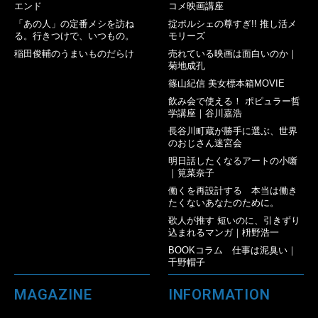
エンド
コメ映画講座
「あの人」の定番メシを訪ね
掟ポルシェの尊すぎ!! 推し活メ
る。行きつけで、いつもの。
モリーズ
稲田俊輔のうまいものだらけ
売れている映画は面白いのか｜
菊地成孔
篠山紀信 美女標本箱MOVIE
飲み会で使える！ ポピュラー哲
学講座｜谷川嘉浩
長谷川町蔵が勝手に選ぶ、世界
のおじさん迷宮会
明日話したくなるアートの小噺
｜筧菜奈子
働くを再設計する 本当は働き
たくないあなたのために。
歌人が推す 短いのに、引きずり
込まれるマンガ｜枡野浩一
BOOKコラム 仕事は泥臭い｜
千野帽子
MAGAZINE
INFORMATION