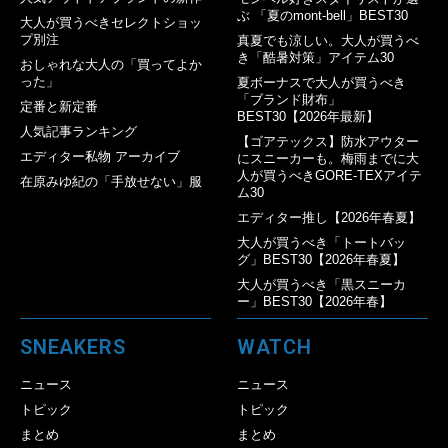
ぶ 「夏のmont-bell」BEST30
大人が買うべきセレクトショッ
プ別注
真夏でも涼しい。大人が買うべ
き「酷暑対策」アイテム30
おしゃれな大人の「買ってよか
った」
夏ボーナスで大人が買うべき
「ブランド財布」
定番と新定番
BEST30【2026年最新】
人気記事ランキング
【ゴアテックス】防水アウター
エディター私物 アーカイブ
にスニーカーも。梅雨までに大
人が買うべきGORE-TEXアイテ
在原みゆ紀の「手放せない」服
ム30
エディター推し【2026年春夏】
大人が買うべき「トートバッ
グ」BEST30【2026年春夏】
大人が買うべき「黒スニーカ
ー」BEST30【2026年春】
SNEAKERS
WATCH
ニュース
ニュース
トピック
トピック
まとめ
まとめ