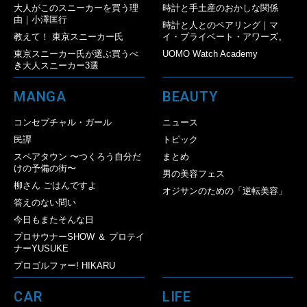
大人がこのスニーカーを買う理
時計と手土産のおかしな関係
由｜小澤匡行
時計と人とのペアリング｜マ
教えて！ 東京スニーカー氏
イ・プライベート・アワーズ。
東京スニーカー氏が選ぶ買うべ
UOMO Watch Academy
き大人スニーカー3選
MANGA
BEAUTY
コンセプチャル・ガール
ニュース
民譚
トピック
スペアタウン 〜つくろう自分だ
まとめ
けの予備の街〜
男の美容フェス
柳さん ごはんですよ
オジサンのための「逆転美容」
答えのない問い
今日もまたそんな日
プロサウナーSHOW ＆ プロテイ
ナーYUSUKE
プロゴルファー! HIKARU
CAR
LIFE