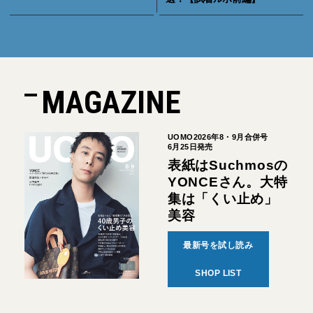
MAGAZINE
UOMO2026年8・9月合併号
6月25日発売
表紙はSuchmosの
YONCEさん。大特
集は「くい止め」
美容
最新号を試し読み
SHOP LIST