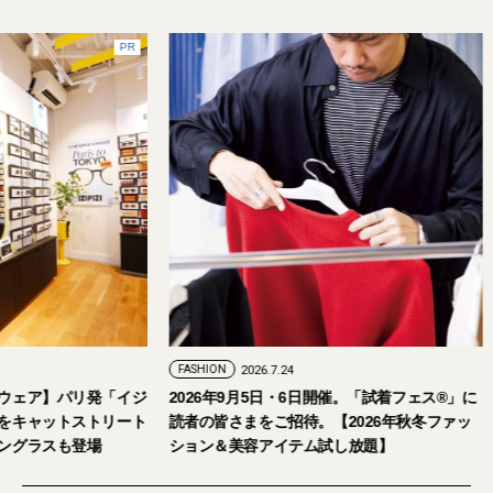
PR
FASHION
2026.7.24
ェア】パリ発「イジ
2026年9月5日・6日開催。「試着フェス®︎」に
キャットストリート
読者の皆さまをご招待。【2026年秋冬ファッ
グラスも登場
ション＆美容アイテム試し放題】