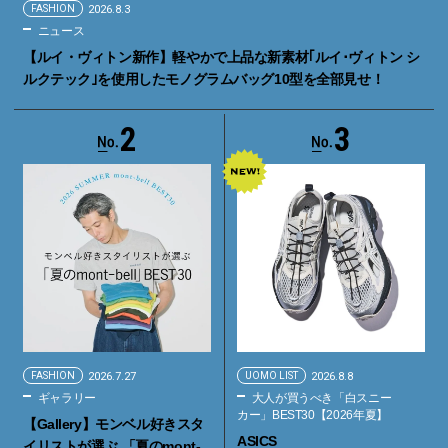
FASHION
2026.8.3
ニュース
【ルイ・ヴィトン新作】軽やかで上品な新素材｢ルイ･ヴィトン シ
ルクテック｣を使用したモノグラムバッグ10型を全部見せ！
2
3
FASHION
2026.7.27
UOMO LIST
2026.8.8
ギャラリー
大人が買うべき「白スニー
カー」BEST30【2026年夏】
【Gallery】モンベル好きスタ
ASICS
イリストが選ぶ 「夏のmont-