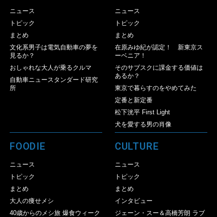
ニュース
ニュース
トピック
トピック
まとめ
まとめ
文化系男子は電気自動車の夢を
在原みゆ紀が認定！ 新東京ス
見るか？
ーベニア！
おしゃれな大人が乗るクルマ
そのサブスクに課金する価値は
あるか？
自動車ニュースタンダード研究
所
東京で暮らすのをやめてみた
定番と新定番
松下洸平 First Light
犬を愛する男の肖像
FOODIE
CULTURE
ニュース
ニュース
トピック
トピック
まとめ
まとめ
大人の痩せメシ
インタビュー
40歳からのメシ旅 爆食ウィーク
ジェーン・スー＆高橋芳朗 ラブ