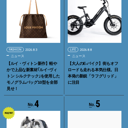
FASHION
2026.8.3
LIFE
2026.8.8
ニュース
ニュース
【ルイ・ヴィトン新作】軽や
【大人のE-バイク】街もオフ
かで上品な新素材｢ルイ･ヴィ
ロードも走れる本気仕様。日
トン シルクテック｣を使用した
本発の新鋭「ラフグリッド」
モノグラムバッグ10型を全部
に注目
見せ！
4
5