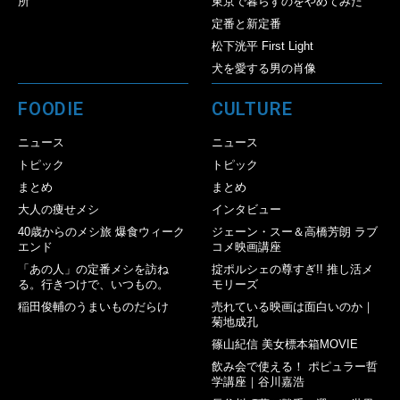
所
東京で暮らすのをやめてみた
定番と新定番
松下洸平 First Light
犬を愛する男の肖像
FOODIE
CULTURE
ニュース
ニュース
トピック
トピック
まとめ
まとめ
大人の痩せメシ
インタビュー
40歳からのメシ旅 爆食ウィーク
ジェーン・スー＆高橋芳朗 ラブ
エンド
コメ映画講座
「あの人」の定番メシを訪ね
掟ポルシェの尊すぎ!! 推し活メ
る。行きつけで、いつもの。
モリーズ
稲田俊輔のうまいものだらけ
売れている映画は面白いのか｜
菊地成孔
篠山紀信 美女標本箱MOVIE
飲み会で使える！ ポピュラー哲
学講座｜谷川嘉浩