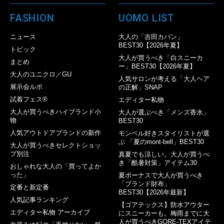
FASHION
UOMO LIST
ニュース
大人の「吉田カバン」
BEST30【2026年夏】
トピック
大人が買うべき「白スニーカ
まとめ
ー」BEST30【2026年夏】
大人のユニクロ／GU
人気サロンが考える「大人ヘア
展示会ルポ
の正解」SNAP
試着フェス®︎
エディター私物
大人が買うべきハイブランド小
大人が選ぶべき「メンズ香水」
物
BEST30
人気アウトドアブランドの新作
モンベル好きスタイリストが選
ぶ 「夏のmont-bell」BEST30
大人が買うべきセレクトショッ
プ別注
真夏でも涼しい。大人が買うべ
き「酷暑対策」アイテム30
おしゃれな大人の「買ってよか
った」
夏ボーナスで大人が買うべき
「ブランド財布」
定番と新定番
BEST30【2026年最新】
人気記事ランキング
【ゴアテックス】防水アウター
エディター私物 アーカイブ
にスニーカーも。梅雨までに大
人が買うべきGORE-TEXアイテ