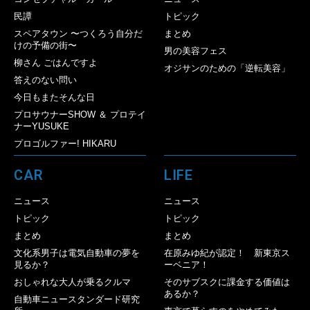
民譚
トピック
スペアタウン 〜つくろう自分だ
まとめ
けの予備の街〜
男の美容フェス
柳さん ごはんですよ
オジサンのための「逆転美容」
答えのない問い
今日もまたそんな日
プロサウナーSHOW ＆ プロテイ
ナーYUSUKE
プロゴルファー! HIKARU
CAR
LIFE
ニュース
ニュース
トピック
トピック
まとめ
まとめ
文化系男子は電気自動車の夢を
在原みゆ紀が認定！ 新東京ス
見るか？
ーベニア！
おしゃれな大人が乗るクルマ
そのサブスクに課金する価値は
あるか？
自動車ニュースタンダード研究