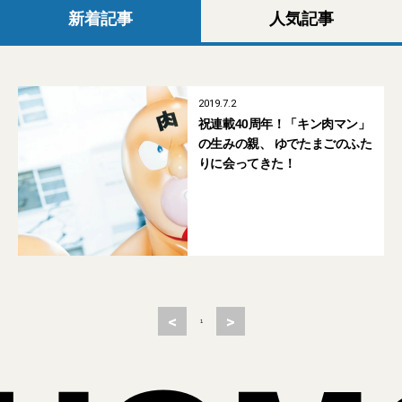
新着記事
人気記事
2019.7.2
祝連載40周年！「キン肉マン」
の生みの親、 ゆでたまごのふた
りに会ってきた！
<
>
1