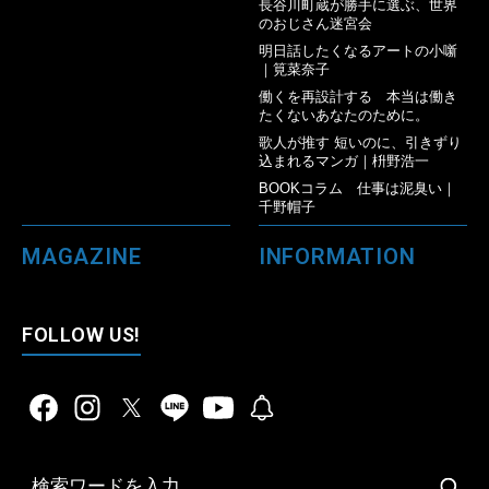
長谷川町蔵が勝手に選ぶ、世界
のおじさん迷宮会
明日話したくなるアートの小噺
｜筧菜奈子
働くを再設計する 本当は働き
たくないあなたのために。
歌人が推す 短いのに、引きずり
込まれるマンガ｜枡野浩一
BOOKコラム 仕事は泥臭い｜
千野帽子
MAGAZINE
INFORMATION
FOLLOW US!