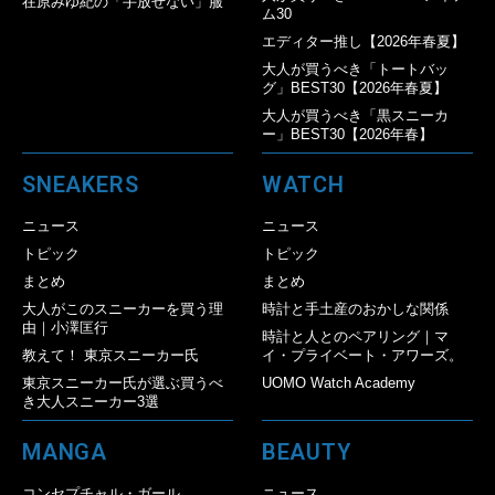
在原みゆ紀の「手放せない」服
ム30
エディター推し【2026年春夏】
大人が買うべき「トートバッ
グ」BEST30【2026年春夏】
大人が買うべき「黒スニーカ
ー」BEST30【2026年春】
SNEAKERS
WATCH
ニュース
ニュース
トピック
トピック
まとめ
まとめ
大人がこのスニーカーを買う理
時計と手土産のおかしな関係
由｜小澤匡行
時計と人とのペアリング｜マ
教えて！ 東京スニーカー氏
イ・プライベート・アワーズ。
東京スニーカー氏が選ぶ買うべ
UOMO Watch Academy
き大人スニーカー3選
MANGA
BEAUTY
コンセプチャル・ガール
ニュース