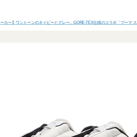
ーカー】ワントーンのネイビーとグレー。GORE-TEX仕様のコラボ「プーマ 