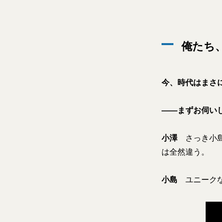
俺たち
今、時代はまさ
――まずお伺い
小澤
さっき小島
は全然違う。
小島
ユニークな