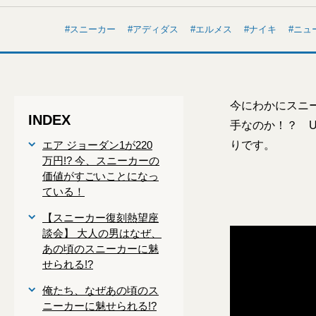
スニーカー
アディダス
エルメス
ナイキ
ニュ
今にわかにスニ
INDEX
手なのか！？ 
エア ジョーダン1が220
りです。
万円!? 今、スニーカーの
価値がすごいことになっ
ている！
【スニーカー復刻熱望座
談会】 大人の男はなぜ、
あの頃のスニーカーに魅
せられる!?
俺たち、なぜあの頃のス
ニーカーに魅せられる!?