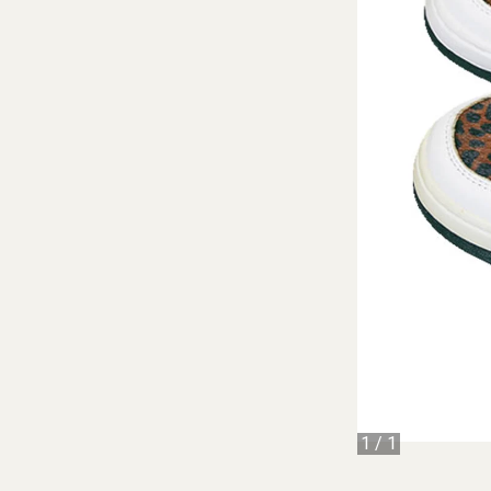
1
/
1