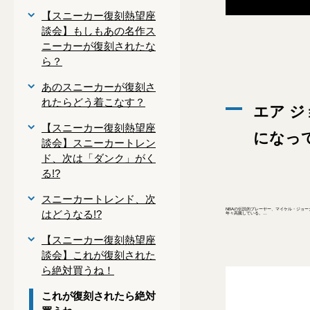
【スニーカー復刻熱望座
談会】もしもあの名作ス
ニーカーが復刻されたな
ら？
あのスニーカーが復刻さ
れたらどう着こなす？
エア ジ
【スニーカー復刻熱望座
になっ
談会】スニーカートレン
ド、次は「ダンク」がく
る!?
スニーカートレンド、次
NBAの伝説的プレーヤー、マイケル・ジョー
はどうなる!?
年々高騰している。…
【スニーカー復刻熱望座
談会】これが復刻された
ら絶対買うね！
これが復刻されたら絶対