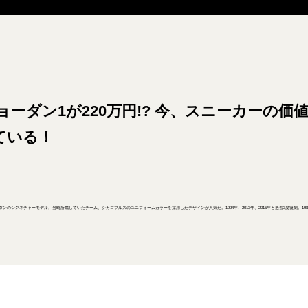
ョーダン1が220万円!? 今、スニーカーの
ている！
ダンのシグネチャーモデル。当時所属していたチーム、シカゴブルズのユニフォームカラーを採用したデザインが人気だ。1994年、2013年、2015年と過去3度復刻。1