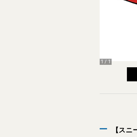
1
/
1
【スニ