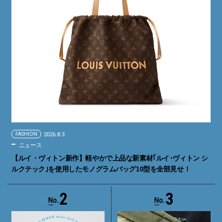
FASHION
2026.8.3
ニュース
【ルイ・ヴィトン新作】軽やかで上品な新素材｢ルイ･ヴィトン シ
ルクテック｣を使用したモノグラムバッグ10型を全部見せ！
2
3