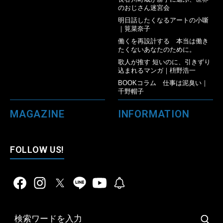
のおじさん迷宮会
明日話したくなるアートの小噺
｜筧菜奈子
働くを再設計する 本当は働き
たくないあなたのために。
歌人が推す 短いのに、引きずり
込まれるマンガ｜枡野浩一
BOOKコラム 仕事は泥臭い｜
千野帽子
MAGAZINE
INFORMATION
FOLLOW US!