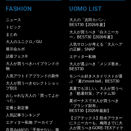
FASHION
UOMO LIST
ニュース
大人の「吉田カバン」
BEST30【2026年夏】
トピック
大人が買うべき「白スニーカ
まとめ
ー」BEST30【2026年夏】
大人のユニクロ／GU
人気サロンが考える「大人ヘア
展示会ルポ
の正解」SNAP
試着フェス®︎
エディター私物
大人が買うべきハイブランド小
大人が選ぶべき「メンズ香水」
物
BEST30
人気アウトドアブランドの新作
モンベル好きスタイリストが選
ぶ 「夏のmont-bell」BEST30
大人が買うべきセレクトショッ
プ別注
真夏でも涼しい。大人が買うべ
き「酷暑対策」アイテム30
おしゃれな大人の「買ってよか
った」
夏ボーナスで大人が買うべき
「ブランド財布」
定番と新定番
BEST30【2026年最新】
人気記事ランキング
【ゴアテックス】防水アウター
エディター私物 アーカイブ
にスニーカーも。梅雨までに大
人が買うべきGORE-TEXアイテ
在原みゆ紀の「手放せない」服