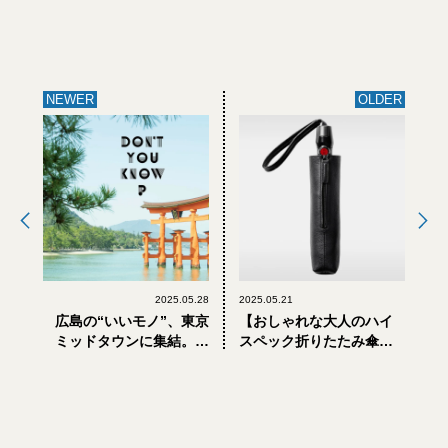
NEWER
OLDER
2025.05.28
2025.05.21
広島の“いいモノ”、東京
【おしゃれな大人のハイ
ミッドタウンに集結。伝
スペック折りたたみ傘】
統と革新が交差するクラ
「objcts.io」とドイツの
フト展「DON’T YOU
老舗「クニルプス」のコ
KNOW？」開催
ラボは、デザインも機能
性も抜かりなし