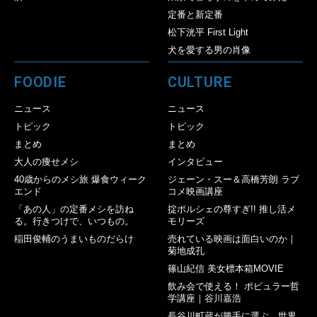
定番と新定番
松下洸平 First Light
犬を愛する男の肖像
FOODIE
CULTURE
ニュース
ニュース
トピック
トピック
まとめ
まとめ
大人の痩せメシ
インタビュー
40歳からのメシ旅 爆食ウィーク
ジェーン・スー＆高橋芳朗 ラブ
エンド
コメ映画講座
「あの人」の定番メシを訪ね
掟ポルシェの尊すぎ!! 推し活メ
る。行きつけで、いつもの。
モリーズ
稲田俊輔のうまいものだらけ
売れている映画は面白いのか｜
菊地成孔
篠山紀信 美女標本箱MOVIE
飲み会で使える！ ポピュラー哲
学講座｜谷川嘉浩
長谷川町蔵が勝手に選ぶ、世界