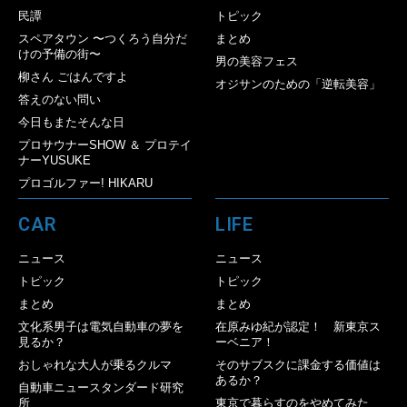
民譚
トピック
スペアタウン 〜つくろう自分だ
まとめ
けの予備の街〜
男の美容フェス
柳さん ごはんですよ
オジサンのための「逆転美容」
答えのない問い
今日もまたそんな日
プロサウナーSHOW ＆ プロテイ
ナーYUSUKE
プロゴルファー! HIKARU
CAR
LIFE
ニュース
ニュース
トピック
トピック
まとめ
まとめ
文化系男子は電気自動車の夢を
在原みゆ紀が認定！ 新東京ス
見るか？
ーベニア！
おしゃれな大人が乗るクルマ
そのサブスクに課金する価値は
あるか？
自動車ニュースタンダード研究
所
東京で暮らすのをやめてみた