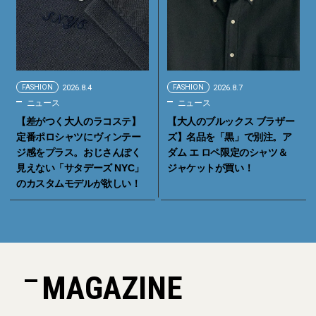
FASHION
2026.8.4
FASHION
2026.8.7
ニュース
ニュース
【差がつく大人のラコステ】
【大人のブルックス ブラザー
定番ポロシャツにヴィンテー
ズ】名品を「黒」で別注。ア
ジ感をプラス。おじさんぽく
ダム エ ロペ限定のシャツ＆
見えない「サタデーズ NYC」
ジャケットが買い！
のカスタムモデルが欲しい！
MAGAZINE