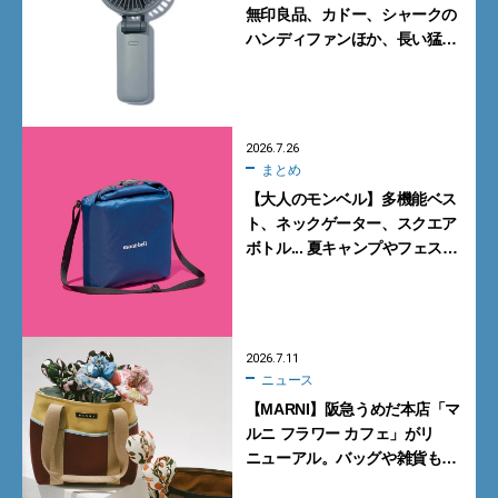
無印良品、カドー、シャークの
ハンディファンほか、長い猛暑
に備えて買っておくべきガ
ジェット7選
2026.7.26
まとめ
【大人のモンベル】多機能ベス
ト、ネックゲーター、スクエア
ボトル... 夏キャンプやフェスに
活躍する7選
2026.7.11
ニュース
【MARNI】阪急うめだ本店「マ
ルニ フラワー カフェ」がリ
ニューアル。バッグや雑貨も揃
うライフスタイルストアへ進化