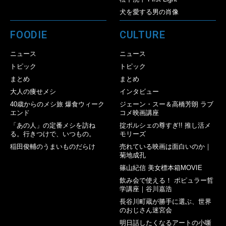
犬を愛する男の肖像
FOODIE
CULTURE
ニュース
ニュース
トピック
トピック
まとめ
まとめ
大人の痩せメシ
インタビュー
40歳からのメシ旅 爆食ウィーク
ジェーン・スー＆高橋芳朗 ラブ
エンド
コメ映画講座
「あの人」の定番メシを訪ね
掟ポルシェの尊すぎ!! 推し活メ
る。行きつけで、いつもの。
モリーズ
稲田俊輔のうまいものだらけ
売れている映画は面白いのか｜
菊地成孔
篠山紀信 美女標本箱MOVIE
飲み会で使える！ ポピュラー哲
学講座｜谷川嘉浩
長谷川町蔵が勝手に選ぶ、世界
のおじさん迷宮会
明日話したくなるアートの小噺