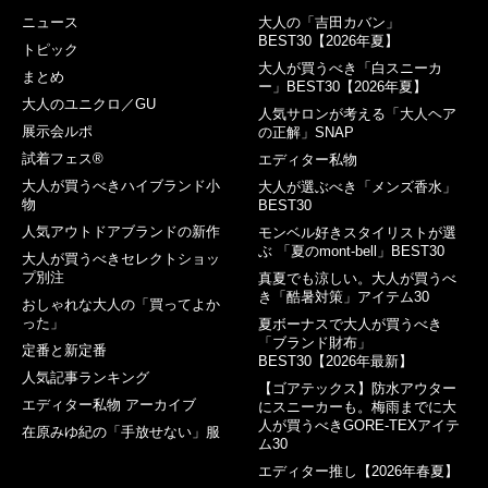
ニュース
大人の「吉田カバン」
BEST30【2026年夏】
トピック
大人が買うべき「白スニーカ
まとめ
ー」BEST30【2026年夏】
大人のユニクロ／GU
人気サロンが考える「大人ヘア
展示会ルポ
の正解」SNAP
試着フェス®︎
エディター私物
大人が買うべきハイブランド小
大人が選ぶべき「メンズ香水」
物
BEST30
人気アウトドアブランドの新作
モンベル好きスタイリストが選
ぶ 「夏のmont-bell」BEST30
大人が買うべきセレクトショッ
プ別注
真夏でも涼しい。大人が買うべ
き「酷暑対策」アイテム30
おしゃれな大人の「買ってよか
った」
夏ボーナスで大人が買うべき
「ブランド財布」
定番と新定番
BEST30【2026年最新】
人気記事ランキング
【ゴアテックス】防水アウター
エディター私物 アーカイブ
にスニーカーも。梅雨までに大
人が買うべきGORE-TEXアイテ
在原みゆ紀の「手放せない」服
ム30
エディター推し【2026年春夏】