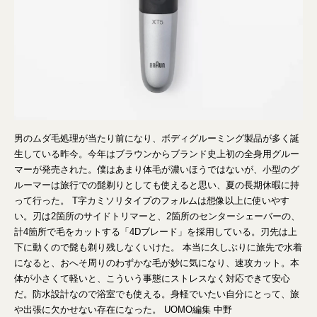
男のムダ毛処理が当たり前になり、ボディグルーミング製品が多く誕
生している昨今。今年はブラウンからブランド史上初の全身用グルー
マーが発売された。僕はあまり体毛が濃いほうではないが、小型のグ
ルーマーは旅行での髭剃りとしても使えると思い、夏の長期休暇に持
って行った。 T字カミソリタイプのフォルムは想像以上に使いやす
い。刃は2箇所のサイドトリマーと、2箇所のセンターシェーバーの、
計4箇所で毛をカットする「4Dブレード」を採用している。刃先は上
下に動くので髭も剃り残しなくいけた。 本当に久しぶりに旅先で水着
になると、おへそ周りのわずかな毛が妙に気になり、速攻カット。本
体が小さくて軽いと、こういう事態にストレスなく対応できて安心
だ。防水設計なので浴室でも使える。身軽でいたい自分にとって、旅
や出張に欠かせない存在になった。 UOMO編集 中野