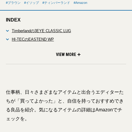
ブラウン
イソップ
ティンバーランド
Amazon
INDEX
Timberlandの3EYE CLASSIC LUG
HI-TECのEASTEND WP
BRAUNのボディ＆フェイス グルーマー
Aēsopのプロテクティブ ボディローション SPF50
VIEW MORE
仕事柄、日々さまざまなアイテムと出合うエディターた
ちが「買ってよかった」と、自信を持っておすすめでき
る良品を紹介。気になるアイテムの詳細はAmazonでチ
ェックを。