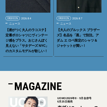
FASHION
2026.8.4
FASHION
2026.8.7
ニュース
ニュース
【差がつく大人のラコステ】
【大人のブルックス ブラザー
定番ポロシャツにヴィンテー
ズ】名品を「黒」で別注。ア
ジ感をプラス。おじさんぽく
ダム エ ロペ限定のシャツ＆
見えない「サタデーズ NYC」
ジャケットが買い！
のカスタムモデルが欲しい！
MAGAZINE
UOMO2026年8・9月合併号
6月25日発売