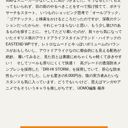
気軽なスニーカーがないことに気がつきました。そうなるといても立
ってもいられず、目の前のやるべきことをすべて投げ捨てて、ポチリ
サーチをスタート。 いつものショッピング思考で「オールブラック」
「ゴアテックス」と検索をかけるところだったのですが、深夜のテン
ションだったからか、それじゃつまらないと思い、もう少し遊びのあ
るものを探すことに。 そしてたどり着いたのが、前々から気になって
いたイギリス発のアウトドアライフスタイルブランド・ハイテックの
EASTEND WPです。レトロなムードと今っぽいボリュームのバラン
スがおもしろいし、アウトドアライクなのに都会的にも見える配色が
絶妙。 履いてみると、見た目とは裏腹にめちゃくちゃ軽くて歩きやす
い！ そしてソールも滑りにくくて快適！ 高グレードの透湿防水メ
ンブレンを採用した「DRI-HI STORM」を採用していて、肝心な防水
性もバッチリでした。しかも驚きの8,000円台。陰の実力者みたいな
スタンスも気に入っています。どうでもいいけど、思えばマンガやア
ニメでもそういうキャラを推しがちです。 UOMO編集 楊井