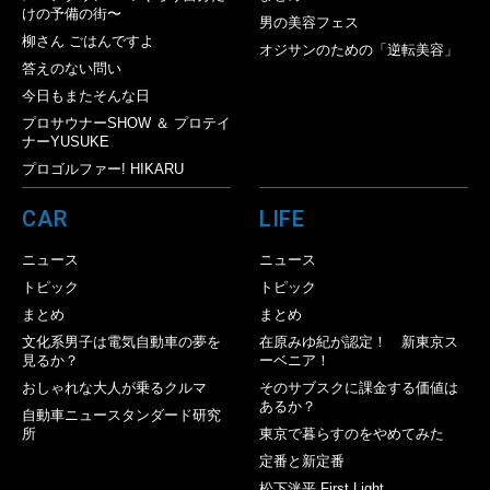
けの予備の街〜
男の美容フェス
柳さん ごはんですよ
オジサンのための「逆転美容」
答えのない問い
今日もまたそんな日
プロサウナーSHOW ＆ プロテイ
ナーYUSUKE
プロゴルファー! HIKARU
CAR
LIFE
ニュース
ニュース
トピック
トピック
まとめ
まとめ
文化系男子は電気自動車の夢を
在原みゆ紀が認定！ 新東京ス
見るか？
ーベニア！
おしゃれな大人が乗るクルマ
そのサブスクに課金する価値は
あるか？
自動車ニュースタンダード研究
所
東京で暮らすのをやめてみた
定番と新定番
松下洸平 First Light