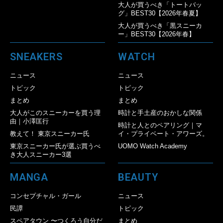
大人が買うべき「トートバッ
グ」BEST30【2026年春夏】
大人が買うべき「黒スニーカ
ー」BEST30【2026年春】
SNEAKERS
WATCH
ニュース
ニュース
トピック
トピック
まとめ
まとめ
大人がこのスニーカーを買う理
時計と手土産のおかしな関係
由｜小澤匡行
時計と人とのペアリング｜マ
教えて！ 東京スニーカー氏
イ・プライベート・アワーズ。
東京スニーカー氏が選ぶ買うべ
UOMO Watch Academy
き大人スニーカー3選
MANGA
BEAUTY
コンセプチャル・ガール
ニュース
民譚
トピック
スペアタウン 〜つくろう自分だ
まとめ