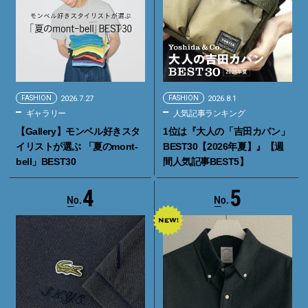
FASHION
2026.7.27
FASHION
2026.8.1
ギャラリー
人気記事ランキング
【Gallery】モンベル好きスタ
1位は『大人の「吉田カバン」
イリストが選ぶ 「夏のmont-
BEST30【2026年夏】』【週
bell」BEST30
間人気記事BEST5】
4
5