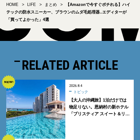
HOME
LIFE
まとめ
【Amazonで今すぐポチれる】ハイ
テックの防水スニーカー、ブラウンのムダ毛処理器..エディターが
「買ってよかった」4選
RELATED ARTICLE
2026.8.4
トピック
【大人の沖縄旅】1泊だけでは
物足りない。恩納村の新ホテル
「ブリスティア スイート＆リ
ゾート 沖縄恩納村」に泊まって
みた