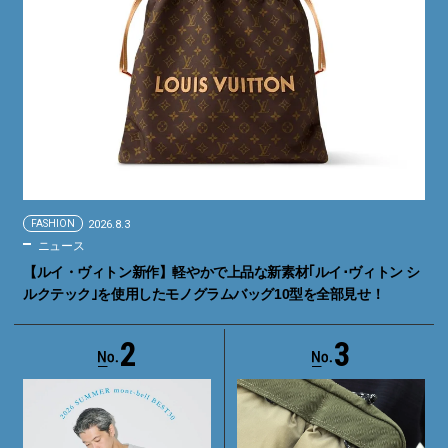
FASHION
2026.8.3
ニュース
【ルイ・ヴィトン新作】軽やかで上品な新素材｢ルイ･ヴィトン シ
ルクテック｣を使用したモノグラムバッグ10型を全部見せ！
2
3