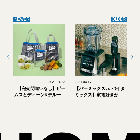
NEWER
OLDER
2021.04.23
2021.04.17
【完売間違いなし】ビー
【バーミックスvs.バイタ
ムスとディーン&デルーカ
ミックス】家電好きが選
のクーラーバッグがおし
ぶ、本当に使いやすいミ
ゃれすぎ！
キサーはどっち？