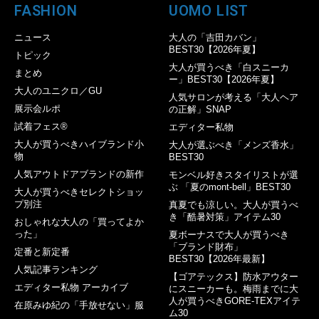
FASHION
UOMO LIST
ニュース
大人の「吉田カバン」
BEST30【2026年夏】
トピック
大人が買うべき「白スニーカ
まとめ
ー」BEST30【2026年夏】
大人のユニクロ／GU
人気サロンが考える「大人ヘア
展示会ルポ
の正解」SNAP
試着フェス®︎
エディター私物
大人が買うべきハイブランド小
大人が選ぶべき「メンズ香水」
物
BEST30
人気アウトドアブランドの新作
モンベル好きスタイリストが選
ぶ 「夏のmont-bell」BEST30
大人が買うべきセレクトショッ
プ別注
真夏でも涼しい。大人が買うべ
き「酷暑対策」アイテム30
おしゃれな大人の「買ってよか
った」
夏ボーナスで大人が買うべき
「ブランド財布」
定番と新定番
BEST30【2026年最新】
人気記事ランキング
【ゴアテックス】防水アウター
エディター私物 アーカイブ
にスニーカーも。梅雨までに大
人が買うべきGORE-TEXアイテ
在原みゆ紀の「手放せない」服
ム30