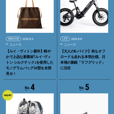
FASHION
2026.8.3
LIFE
2026.8.8
ニュース
ニュース
【ルイ・ヴィトン新作】軽や
【大人のE-バイク】街もオフ
かで上品な新素材｢ルイ･ヴィ
ロードも走れる本気仕様。日
トン シルクテック｣を使用した
本発の新鋭「ラフグリッド」
モノグラムバッグ10型を全部
に注目
見せ！
4
5