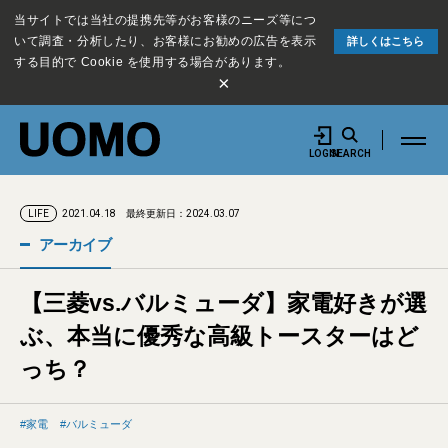
当サイトでは当社の提携先等がお客様のニーズ等につ
いて調査・分析したり、お客様にお勧めの広告を表示
詳しくはこちら
する目的で Cookie を使用する場合があります。
×
LOGIN
SEARCH
2021.04.18
最終更新日：2024.03.07
LIFE
アーカイブ
【三菱vs.バルミューダ】家電好きが選
ぶ、本当に優秀な高級トースターはど
っち？
家電
バルミューダ