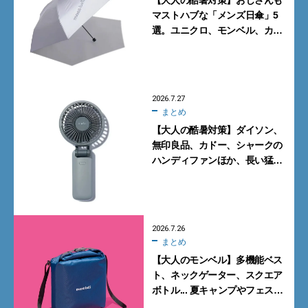
【大人の酷暑対策】おじさんも
マストハブな「メンズ日傘」5
選。ユニクロ、モンベル、カリ
マーからN.ハリウッドまで
2026.7.27
まとめ
【大人の酷暑対策】ダイソン、
無印良品、カドー、シャークの
ハンディファンほか、長い猛暑
に備えて買っておくべきガ
ジェット7選
2026.7.26
まとめ
【大人のモンベル】多機能ベス
ト、ネックゲーター、スクエア
ボトル... 夏キャンプやフェスに
活躍する7選