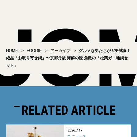
えび雪見鍋」
の「伝統もつ鍋セット」
HOME
FOODIE
アーカイブ
グルメな男たちがガチ試食！
絶品「お取り寄せ鍋」〜京都丹後 海鮮の匠 魚政の「松葉ガニ地鍋セ
ット」
RELATED ARTICLE
2026.7.17
ニュース