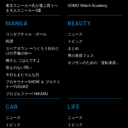
東京スニーカー氏が選ぶ買うべ
UOMO Watch Academy
き大人スニーカー3選
MANGA
BEAUTY
コンセプチャル・ガール
ニュース
民譚
トピック
スペアタウン 〜つくろう自分だ
まとめ
けの予備の街〜
男の美容フェス
柳さん ごはんですよ
オジサンのための「逆転美容」
答えのない問い
今日もまたそんな日
プロサウナーSHOW ＆ プロテイ
ナーYUSUKE
プロゴルファー! HIKARU
CAR
LIFE
ニュース
ニュース
トピック
トピック