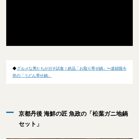
◆
グルメな男たちがガチ試食！絶品「お取り寄せ鍋」〜道頓堀今
井の「うどん寄せ鍋」
京都丹後 海鮮の匠 魚政の「松葉ガニ地鍋
セット」