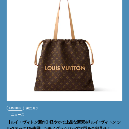
FASHION
2026.8.3
ニュース
【ルイ・ヴィトン新作】軽やかで上品な新素材｢ルイ･ヴィトン シ
ルクテック｣を使用したモノグラムバッグ10型を全部見せ！