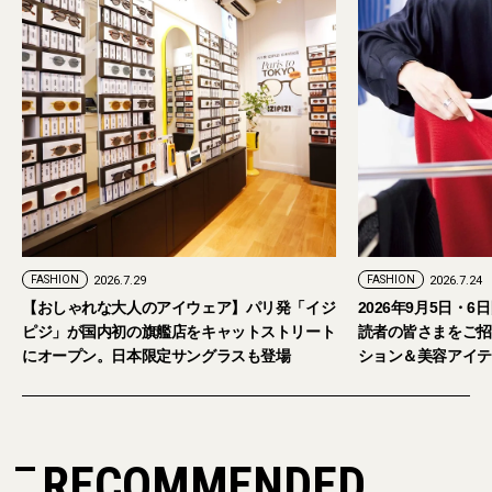
FASHION
2026.7.24
ェア】パリ発「イジ
2026年9月5日・6日開催。「試着フェス®︎」に
キャットストリート
読者の皆さまをご招待。【2026年秋冬ファッ
グラスも登場
ション＆美容アイテム試し放題】
RECOMMENDED