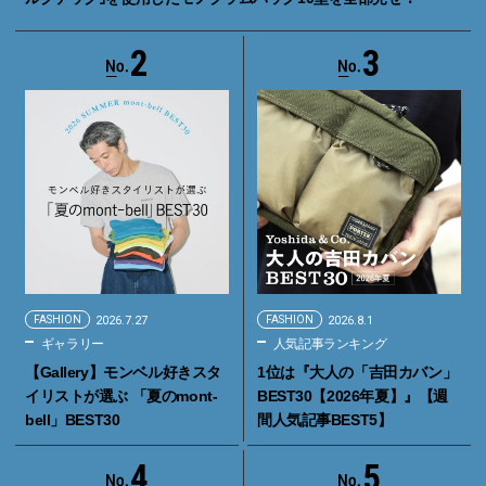
2
3
FASHION
2026.7.27
FASHION
2026.8.1
ギャラリー
人気記事ランキング
【Gallery】モンベル好きスタ
1位は『大人の「吉田カバン」
イリストが選ぶ 「夏のmont-
BEST30【2026年夏】』【週
bell」BEST30
間人気記事BEST5】
4
5