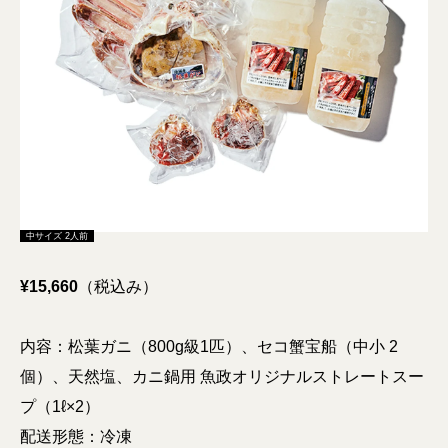
中サイズ 2人前
¥15,660
（税込み）
内容：松葉ガニ（800g級1匹）、セコ蟹宝船（中小 2
個）、天然塩、カニ鍋用 魚政オリジナルストレートスー
プ（1ℓ×2）
配送形態：冷凍