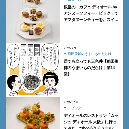
銀座の「カフェ ディオール by
アンヌ＝ソフィー・ピック」で
アフタヌーンティーを。スイー
ツとセイボリーで優雅なひとと
きを満喫してきた【DIOR】
2026.7.9
稲田俊輔のうまいものだらけ
居ても立っても三色丼【稲田俊
輔のうまいものだらけ｜第14
回】
2026.6.19
トピック
ディオールのレストラン「ムッ
シュ ディオール 大阪」に行っ
てみた。“食べるクチュール”と