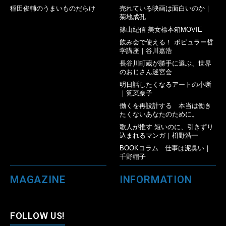
稲田俊輔のうまいものだらけ
売れている映画は面白いのか｜
菊地成孔
篠山紀信 美女標本箱MOVIE
飲み会で使える！ ポピュラー哲
学講座｜谷川嘉浩
長谷川町蔵が勝手に選ぶ、世界
のおじさん迷宮会
明日話したくなるアートの小噺
｜筧菜奈子
働くを再設計する 本当は働き
たくないあなたのために。
歌人が推す 短いのに、引きずり
込まれるマンガ｜枡野浩一
BOOKコラム 仕事は泥臭い｜
千野帽子
MAGAZINE
INFORMATION
FOLLOW US!