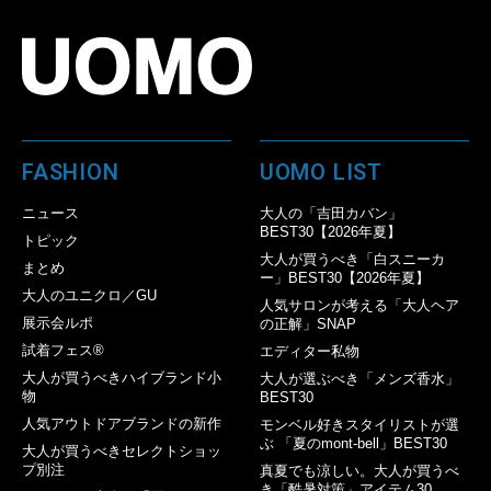
FASHION
UOMO LIST
ニュース
大人の「吉田カバン」
BEST30【2026年夏】
トピック
大人が買うべき「白スニーカ
まとめ
ー」BEST30【2026年夏】
大人のユニクロ／GU
人気サロンが考える「大人ヘア
展示会ルポ
の正解」SNAP
試着フェス®︎
エディター私物
大人が買うべきハイブランド小
大人が選ぶべき「メンズ香水」
物
BEST30
人気アウトドアブランドの新作
モンベル好きスタイリストが選
ぶ 「夏のmont-bell」BEST30
大人が買うべきセレクトショッ
プ別注
真夏でも涼しい。大人が買うべ
き「酷暑対策」アイテム30