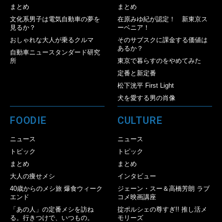
まとめ
まとめ
文化系男子は電気自動車の夢を
在原みゆ紀が認定！ 新東京ス
見るか？
ーベニア！
おしゃれな大人が乗るクルマ
そのサブスクに課金する価値は
あるか？
自動車ニュースタンダード研究
所
東京で暮らすのをやめてみた
定番と新定番
松下洸平 First Light
犬を愛する男の肖像
FOODIE
CULTURE
ニュース
ニュース
トピック
トピック
まとめ
まとめ
大人の痩せメシ
インタビュー
40歳からのメシ旅 爆食ウィーク
ジェーン・スー＆高橋芳朗 ラブ
エンド
コメ映画講座
「あの人」の定番メシを訪ね
掟ポルシェの尊すぎ!! 推し活メ
る。行きつけで、いつもの。
モリーズ