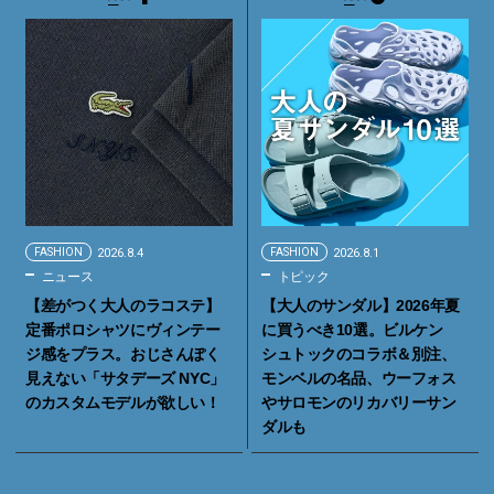
FASHION
2026.8.4
FASHION
2026.8.1
ニュース
トピック
【差がつく大人のラコステ】
【大人のサンダル】2026年夏
定番ポロシャツにヴィンテー
に買うべき10選。ビルケン
ジ感をプラス。おじさんぽく
シュトックのコラボ＆別注、
見えない「サタデーズ NYC」
モンベルの名品、ウーフォス
のカスタムモデルが欲しい！
やサロモンのリカバリーサン
ダルも