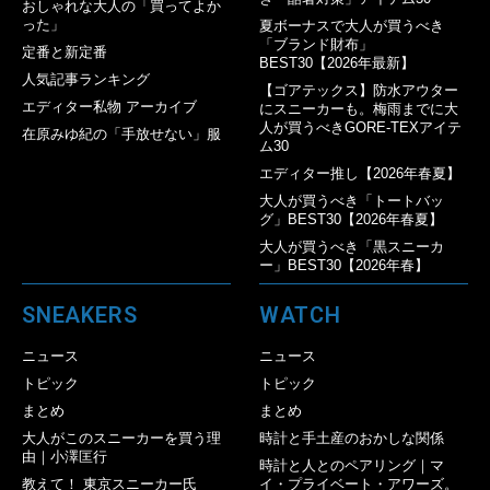
おしゃれな大人の「買ってよか
った」
夏ボーナスで大人が買うべき
「ブランド財布」
定番と新定番
BEST30【2026年最新】
人気記事ランキング
【ゴアテックス】防水アウター
エディター私物 アーカイブ
にスニーカーも。梅雨までに大
人が買うべきGORE-TEXアイテ
在原みゆ紀の「手放せない」服
ム30
エディター推し【2026年春夏】
大人が買うべき「トートバッ
グ」BEST30【2026年春夏】
大人が買うべき「黒スニーカ
ー」BEST30【2026年春】
SNEAKERS
WATCH
ニュース
ニュース
トピック
トピック
まとめ
まとめ
大人がこのスニーカーを買う理
時計と手土産のおかしな関係
由｜小澤匡行
時計と人とのペアリング｜マ
教えて！ 東京スニーカー氏
イ・プライベート・アワーズ。