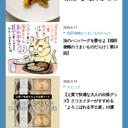
呼ぶにふさわしい美食を体験
【DIOR】
2026.6.17
稲田俊輔のうまいものだらけ
汝のハンバーグを愛せよ【稲田
俊輔のうまいものだらけ｜第13
回】
2026.5.19
トピック
【上質で快適な大人の出張グッ
ズ】クリエイターがすすめる
「よろこばれる手土産」10選