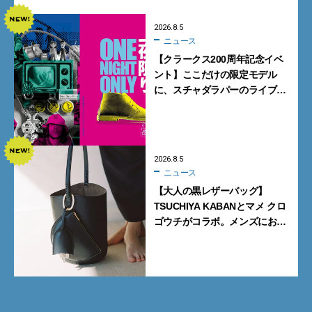
2026.8.5
ニュース
【クラークス200周年記念イベ
ント】ここだけの限定モデル
に、スチャダラパーのライブ
も。一夜限りの「CLARKS200
TOKYO」が原宿で開催
2026.8.5
ニュース
【大人の黒レザーバッグ】
TSUCHIYA KABANとマメ クロ
ゴウチがコラボ。メンズにおす
すめはアイコンバッグ
「Mayu」のラージサイズ