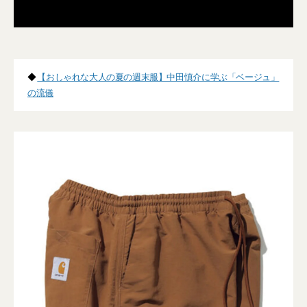
◆
【おしゃれな大人の夏の週末服】中田慎介に学ぶ「ベージュ」
の流儀