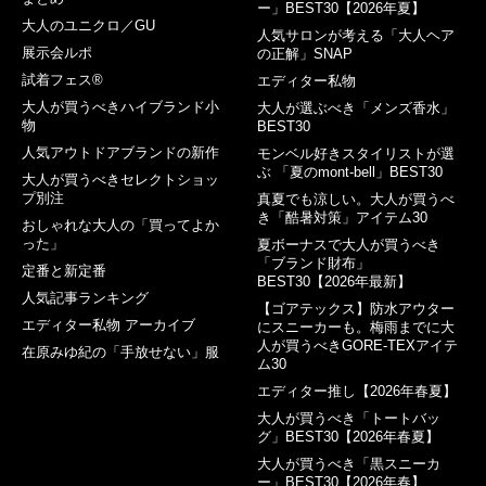
ー」BEST30【2026年夏】
大人のユニクロ／GU
人気サロンが考える「大人ヘア
展示会ルポ
の正解」SNAP
試着フェス®︎
エディター私物
大人が買うべきハイブランド小
大人が選ぶべき「メンズ香水」
物
BEST30
人気アウトドアブランドの新作
モンベル好きスタイリストが選
ぶ 「夏のmont-bell」BEST30
大人が買うべきセレクトショッ
プ別注
真夏でも涼しい。大人が買うべ
き「酷暑対策」アイテム30
おしゃれな大人の「買ってよか
った」
夏ボーナスで大人が買うべき
「ブランド財布」
定番と新定番
BEST30【2026年最新】
人気記事ランキング
【ゴアテックス】防水アウター
エディター私物 アーカイブ
にスニーカーも。梅雨までに大
人が買うべきGORE-TEXアイテ
在原みゆ紀の「手放せない」服
ム30
エディター推し【2026年春夏】
大人が買うべき「トートバッ
グ」BEST30【2026年春夏】
大人が買うべき「黒スニーカ
ー」BEST30【2026年春】