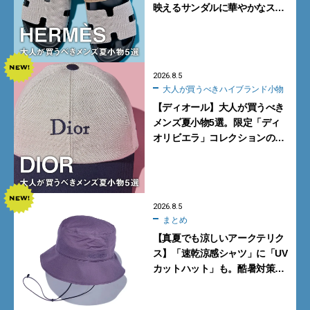
映えるサンダルに華やかなス
カーフ、旬のボートモカシンに
注目
2026.8.5
大人が買うべきハイブランド小物
【ディオール】大人が買うべき
メンズ夏小物5選。限定「ディ
オリビエラ」コレクションの
バッグ＆ローファー、キャップ
に注目
2026.8.5
まとめ
【真夏でも涼しいアークテリク
ス】「速乾涼感シャツ」に「UV
カットハット」も。酷暑対策に
大人が買うべき4選