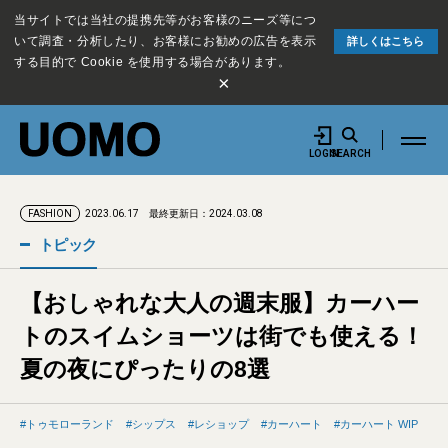
当サイトでは当社の提携先等がお客様のニーズ等につ
いて調査・分析したり、お客様にお勧めの広告を表示
詳しくはこちら
する目的で Cookie を使用する場合があります。
×
LOGIN
SEARCH
2023.06.17
最終更新日：2024.03.08
FASHION
トピック
【おしゃれな大人の週末服】カーハー
トのスイムショーツは街でも使える！
夏の夜にぴったりの8選
トゥモローランド
シップス
レショップ
カーハート
カーハート WIP