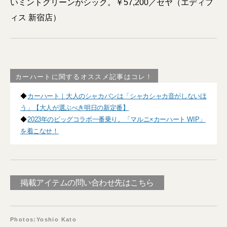
いミントグリーンがシック。￥57,200／セヤ（エディフ
ィス 新宿店）
カーハートに関するオススメ記事はコレ！
◆
カーハート｜大人のシャカパンは「シャカシャカ音がしないほ
う」【大人が選ぶべき明日の新定番】
◆
2023年のビッグコラボ一番乗り。「マルニ×カーハート WIP」
を着こなせ！
掲載アイテムの問い合わせ先はこちら
Photos:Yoshio Kato