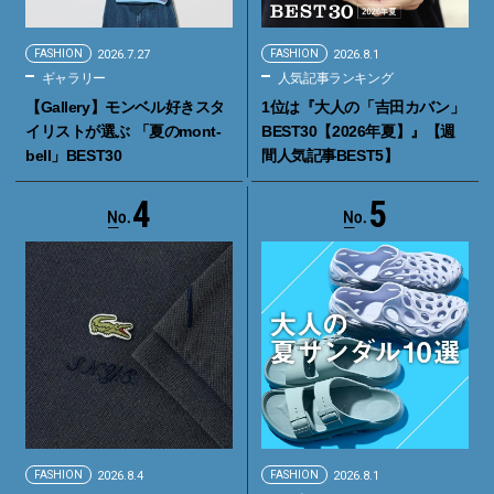
FASHION
2026.7.27
FASHION
2026.8.1
ギャラリー
人気記事ランキング
【Gallery】モンベル好きスタ
1位は『大人の「吉田カバン」
イリストが選ぶ 「夏のmont-
BEST30【2026年夏】』【週
bell」BEST30
間人気記事BEST5】
4
5
FASHION
2026.8.4
FASHION
2026.8.1