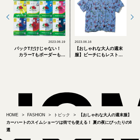
2023.06.19
2023.06.16
パックTだけじゃない！
【おしゃれな大人の週末
カラーTもボーダーも充
服】ビーチにもレストラ
実。「フルーツオブザル
ンにもふさわしい装い
ーム」のおすすめTシャツ
で。リゾートホテル滞在
3選
にぴったりの8選
HOME
FASHION
トピック
【おしゃれな大人の週末服】
カーハートのスイムショーツは街でも使える！ 夏の夜にぴったりの8
選