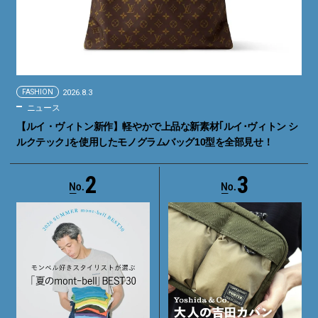
FASHION
2026.8.3
ニュース
【ルイ・ヴィトン新作】軽やかで上品な新素材｢ルイ･ヴィトン シ
ルクテック｣を使用したモノグラムバッグ10型を全部見せ！
2
3