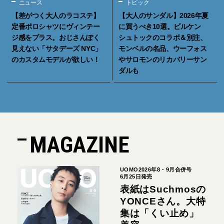
ニュース
トピック
【差がつく大人のラコステ】
【大人のサンダル】2026年夏
定番ポロシャツにヴィンテー
に買うべき10選。ビルケン
ジ感をプラス。おじさんぽく
シュトックのコラボ＆別注、
見えない「サタデーズ NYC」
モンベルの名品、ウーフォス
のカスタムモデルが欲しい！
やサロモンのリカバリーサン
ダルも
MAGAZINE
UOMO2026年8・9月合併号
6月25日発売
表紙はSuchmosの
YONCEさん。大特
集は「くい止め」