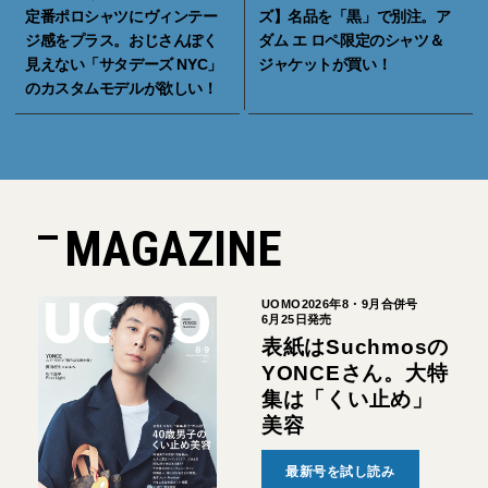
定番ポロシャツにヴィンテー
ズ】名品を「黒」で別注。ア
ジ感をプラス。おじさんぽく
ダム エ ロペ限定のシャツ＆
見えない「サタデーズ NYC」
ジャケットが買い！
のカスタムモデルが欲しい！
MAGAZINE
UOMO2026年8・9月合併号
6月25日発売
表紙はSuchmosの
YONCEさん。大特
集は「くい止め」
美容
最新号を試し読み