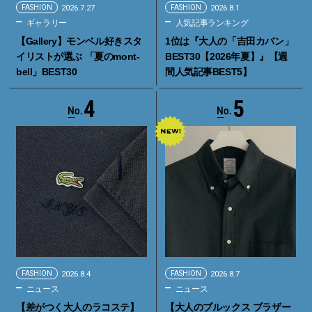
FASHION
2026.7.27
FASHION
2026.8.1
ギャラリー
人気記事ランキング
【Gallery】モンベル好きスタ
1位は『大人の「吉田カバン」
イリストが選ぶ 「夏のmont-
BEST30【2026年夏】』【週
bell」BEST30
間人気記事BEST5】
4
5
FASHION
2026.8.4
FASHION
2026.8.7
ニュース
ニュース
【差がつく大人のラコステ】
【大人のブルックス ブラザー