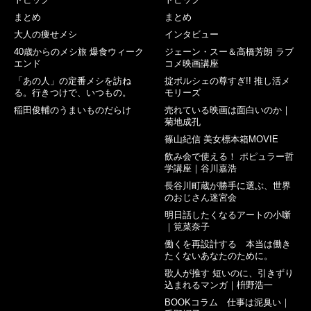
まとめ
まとめ
大人の痩せメシ
インタビュー
40歳からのメシ旅 爆食ウィーク
ジェーン・スー＆高橋芳朗 ラブ
エンド
コメ映画講座
「あの人」の定番メシを訪ね
掟ポルシェの尊すぎ!! 推し活メ
る。行きつけで、いつもの。
モリーズ
稲田俊輔のうまいものだらけ
売れている映画は面白いのか｜
菊地成孔
篠山紀信 美女標本箱MOVIE
飲み会で使える！ ポピュラー哲
学講座｜谷川嘉浩
長谷川町蔵が勝手に選ぶ、世界
のおじさん迷宮会
明日話したくなるアートの小噺
｜筧菜奈子
働くを再設計する 本当は働き
たくないあなたのために。
歌人が推す 短いのに、引きずり
込まれるマンガ｜枡野浩一
BOOKコラム 仕事は泥臭い｜