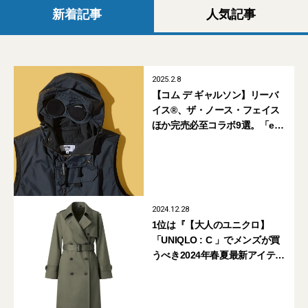
新着記事
人気記事
2025.2.8
【コム デ ギャルソン】リーバ
イス®、ザ・ノース・フェイス
ほか完売必至コラボ9選。「eYe
ジュンヤ ワタナベ マン」新作
速報！
2024.12.28
1位は『【大人のユニクロ】
「UNIQLO : C 」でメンズが買
うべき2024年春夏最新アイテム
10選』【月間人気記事
BEST5:2024年2月】