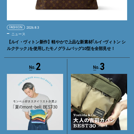
FASHION
2026.8.3
ニュース
【ルイ・ヴィトン新作】軽やかで上品な新素材｢ルイ･ヴィトン シ
ルクテック｣を使用したモノグラムバッグ10型を全部見せ！
2
3