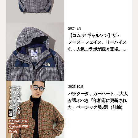
マン」の新作7選
2024.2.3
【コム デ ギャルソン】ザ・
ノース・フェイス、リーバイス
®… 人気コラボが続々登場。
「eye ジュンヤ ワタナベ マ
ン」の新作7選
2023.10.5
バラクータ、カーハート… 大人
が選ぶべき「年相応に更新され
た」ベーシック服6選（前編）