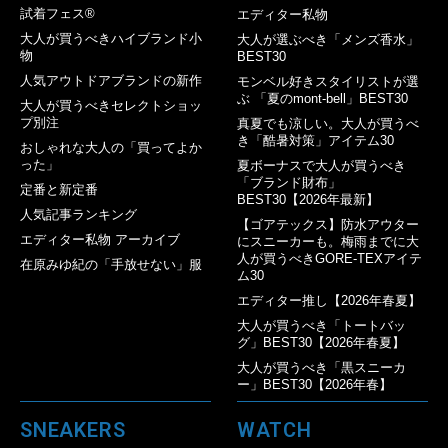
試着フェス®︎
エディター私物
大人が買うべきハイブランド小
大人が選ぶべき「メンズ香水」
物
BEST30
人気アウトドアブランドの新作
モンベル好きスタイリストが選
ぶ 「夏のmont-bell」BEST30
大人が買うべきセレクトショッ
プ別注
真夏でも涼しい。大人が買うべ
き「酷暑対策」アイテム30
おしゃれな大人の「買ってよか
った」
夏ボーナスで大人が買うべき
「ブランド財布」
定番と新定番
BEST30【2026年最新】
人気記事ランキング
【ゴアテックス】防水アウター
エディター私物 アーカイブ
にスニーカーも。梅雨までに大
人が買うべきGORE-TEXアイテ
在原みゆ紀の「手放せない」服
ム30
エディター推し【2026年春夏】
大人が買うべき「トートバッ
グ」BEST30【2026年春夏】
大人が買うべき「黒スニーカ
ー」BEST30【2026年春】
SNEAKERS
WATCH