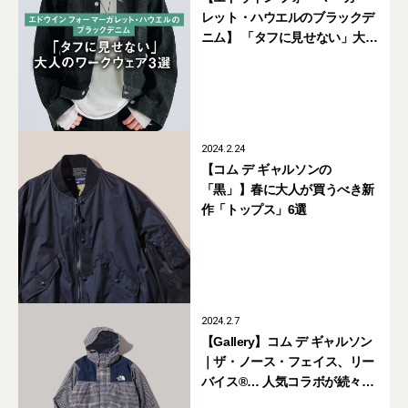
レット・ハウエルのブラックデ
ニム】 「タフに見せない」大人
のワークウェア3選
2024.2.24
【コム デ ギャルソンの
「黒」】春に大人が買うべき新
作「トップス」6選
2024.2.7
【Gallery】コム デ ギャルソン
｜ザ・ノース・フェイス、リー
バイス®… 人気コラボが続々登
場。「eye ジュンヤ ワタナベ