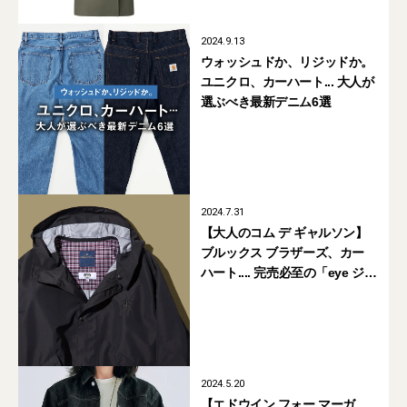
2024.9.13
ウォッシュドか、リジッドか。
ユニクロ、カーハート... 大人が
選ぶべき最新デニム6選
2024.7.31
【大人のコム デ ギャルソン】
ブルックス ブラザーズ、カー
ハート.... 完売必至の「eye ジュ
ンヤ ワタナベ マン」新作コラ
ボ8選
2024.5.20
【エドウイン フォー マーガ