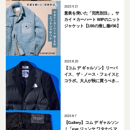
2023.9.21
意表を突いた「完売別注」。サ
カイ × カーハート WIPのニット
ジャケット【100の推し服#56】
2023.8.20
【コム デ ギャルソン】リーバ
イス、ザ・ノース・フェイスと
コラボ。大人が秋に買うべき
「eye ジュンヤ ワタナベ マ
ン」の黒アウター6選
2023.8.7
【Gallery】コム デ ギャルソン
｜「eye ジュンヤ ワタナベ マ