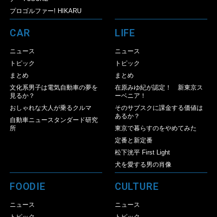
プロゴルファー! HIKARU
CAR
LIFE
ニュース
ニュース
トピック
トピック
まとめ
まとめ
文化系男子は電気自動車の夢を
在原みゆ紀が認定！ 新東京ス
見るか？
ーベニア！
おしゃれな大人が乗るクルマ
そのサブスクに課金する価値は
あるか？
自動車ニュースタンダード研究
所
東京で暮らすのをやめてみた
定番と新定番
松下洸平 First Light
犬を愛する男の肖像
FOODIE
CULTURE
ニュース
ニュース
トピック
トピック