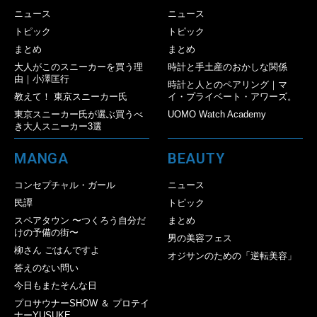
ニュース
ニュース
トピック
トピック
まとめ
まとめ
大人がこのスニーカーを買う理
時計と手土産のおかしな関係
由｜小澤匡行
時計と人とのペアリング｜マ
教えて！ 東京スニーカー氏
イ・プライベート・アワーズ。
東京スニーカー氏が選ぶ買うべ
UOMO Watch Academy
き大人スニーカー3選
MANGA
BEAUTY
コンセプチャル・ガール
ニュース
民譚
トピック
スペアタウン 〜つくろう自分だ
まとめ
けの予備の街〜
男の美容フェス
柳さん ごはんですよ
オジサンのための「逆転美容」
答えのない問い
今日もまたそんな日
プロサウナーSHOW ＆ プロテイ
ナーYUSUKE