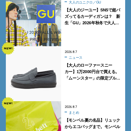
大人のユニクロ／GU
【大人のジーユー】SNSで超バ
ズってるカーディガンは？ 新
生「GU」2026年秋冬で大人メ
ンズが買うべき12選！【試着ル
ポ前編】
2026.8.7
ニュース
【大人のローファースニー
カー】1万2000円台で買える。
「ムーンスター」の限定ブルー
グレーを見逃すな
2026.8.7
まとめ
【モンベル夏の名品】リュック
からエコバッグまで。モンベル