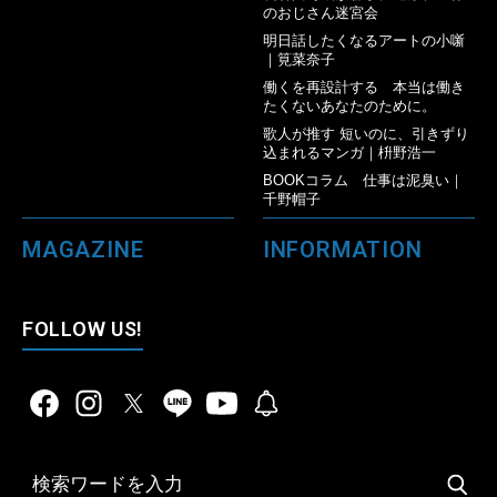
のおじさん迷宮会
明日話したくなるアートの小噺
｜筧菜奈子
働くを再設計する 本当は働き
たくないあなたのために。
歌人が推す 短いのに、引きずり
込まれるマンガ｜枡野浩一
BOOKコラム 仕事は泥臭い｜
千野帽子
MAGAZINE
INFORMATION
FOLLOW US!