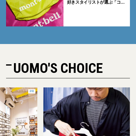
好きスタイリストが選ぶ「コス
パも最高な超軽量バッグ」5選
UOMO'S CHOICE
PR