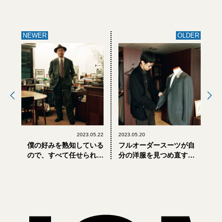
NEWER
OLDER
2023.05.22
2023.05.20
僕の好みを熟知している
フルオーダースーツが自
ので、すべて任せられま
分の洋服を見つめ直すき
す【おしゃれな大人が
っかけに【おしゃれな大
「オーダースーツ」を作
人が「オーダースーツ」
った理由 PART.4】
を作った理由 PART.2】