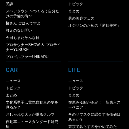
民譚
トピック
スペアタウン 〜つくろう自分だ
まとめ
けの予備の街〜
男の美容フェス
柳さん ごはんですよ
オジサンのための「逆転美容」
答えのない問い
今日もまたそんな日
プロサウナーSHOW ＆ プロテイ
ナーYUSUKE
プロゴルファー! HIKARU
CAR
LIFE
ニュース
ニュース
トピック
トピック
まとめ
まとめ
文化系男子は電気自動車の夢を
在原みゆ紀が認定！ 新東京ス
見るか？
ーベニア！
おしゃれな大人が乗るクルマ
そのサブスクに課金する価値は
あるか？
自動車ニュースタンダード研究
所
東京で暮らすのをやめてみた