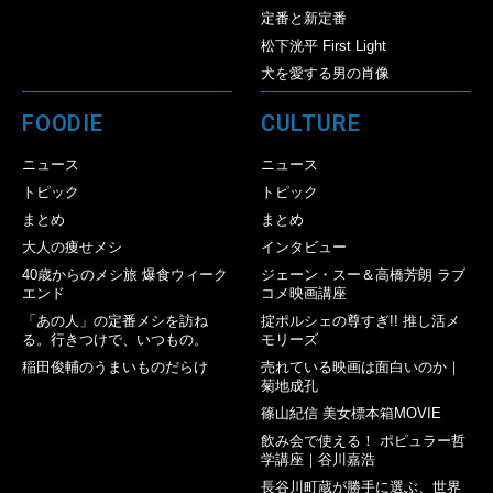
定番と新定番
松下洸平 First Light
犬を愛する男の肖像
FOODIE
CULTURE
ニュース
ニュース
トピック
トピック
まとめ
まとめ
大人の痩せメシ
インタビュー
40歳からのメシ旅 爆食ウィーク
ジェーン・スー＆高橋芳朗 ラブ
エンド
コメ映画講座
「あの人」の定番メシを訪ね
掟ポルシェの尊すぎ!! 推し活メ
る。行きつけで、いつもの。
モリーズ
稲田俊輔のうまいものだらけ
売れている映画は面白いのか｜
菊地成孔
篠山紀信 美女標本箱MOVIE
飲み会で使える！ ポピュラー哲
学講座｜谷川嘉浩
長谷川町蔵が勝手に選ぶ、世界