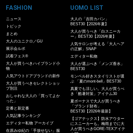
FASHION
UOMO LIST
ニュース
大人の「吉田カバン」
BEST30【2026年夏】
トピック
大人が買うべき「白スニーカ
まとめ
ー」BEST30【2026年夏】
大人のユニクロ／GU
人気サロンが考える「大人ヘア
展示会ルポ
の正解」SNAP
試着フェス®︎
エディター私物
大人が買うべきハイブランド小
大人が選ぶべき「メンズ香水」
物
BEST30
人気アウトドアブランドの新作
モンベル好きスタイリストが選
ぶ 「夏のmont-bell」BEST30
大人が買うべきセレクトショッ
プ別注
真夏でも涼しい。大人が買うべ
き「酷暑対策」アイテム30
おしゃれな大人の「買ってよか
った」
夏ボーナスで大人が買うべき
「ブランド財布」
定番と新定番
BEST30【2026年最新】
人気記事ランキング
【ゴアテックス】防水アウター
エディター私物 アーカイブ
にスニーカーも。梅雨までに大
人が買うべきGORE-TEXアイテ
在原みゆ紀の「手放せない」服