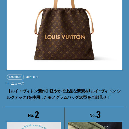
FASHION
2026.8.3
ニュース
【ルイ・ヴィトン新作】軽やかで上品な新素材｢ルイ･ヴィトン シ
ルクテック｣を使用したモノグラムバッグ10型を全部見せ！
2
3