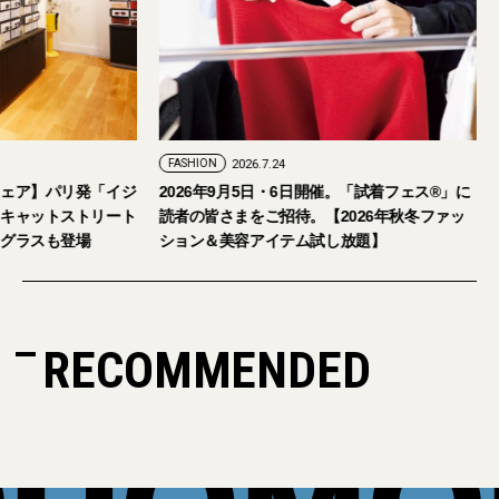
FASHION
2026.7.29
FASHION
2026.7.24
【おしゃれな大人のアイウェア】パリ発「イジ
2026年9月5日・
ピジ」が国内初の旗艦店をキャットストリート
読者の皆さまをご招
にオープン。日本限定サングラスも登場
ション＆美容アイテ
RECOMMENDED