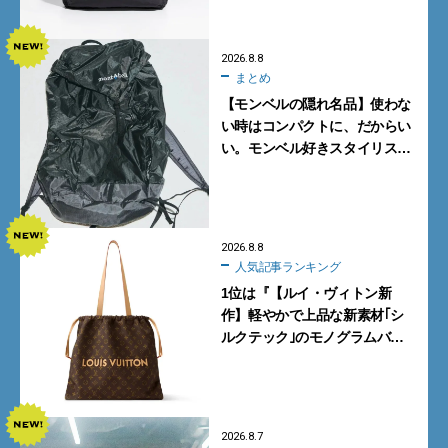
2026.8.8
まとめ
【モンベルの隠れ名品】使わな
い時はコンパクトに、だからい
い。モンベル好きスタイリスト
がすすめる「たためるバッグ」
4選
2026.8.8
人気記事ランキング
1位は『【ルイ・ヴィトン新
作】軽やかで上品な新素材｢シ
ルクテック｣のモノグラムバッ
グ10型を全部見せ』【週間人気
記事BEST5】
2026.8.7