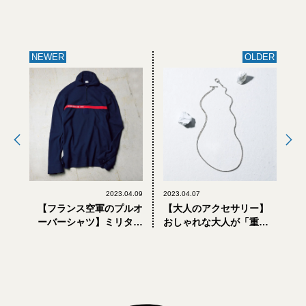
NEWER
OLDER
2023.04.09
2023.04.07
【フランス空軍のプルオ
【大人のアクセサリー】
ーバーシャツ】ミリタリ
おしゃれな大人が「重ね
ー好きスタイリストがす
づけ初心者」に推すアク
すめる、大人のための
セとは？
「優しいミリタリー」11
選 PART.2