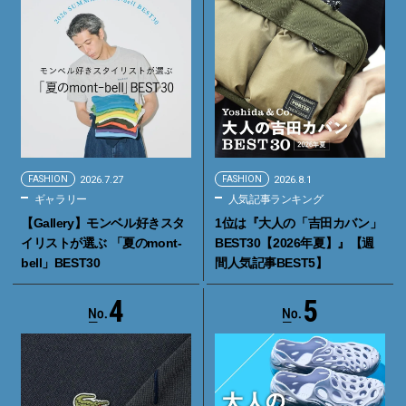
FASHION
2026.7.27
FASHION
2026.8.1
ギャラリー
人気記事ランキング
【Gallery】モンベル好きスタ
1位は『大人の「吉田カバン」
イリストが選ぶ 「夏のmont-
BEST30【2026年夏】』【週
bell」BEST30
間人気記事BEST5】
4
5