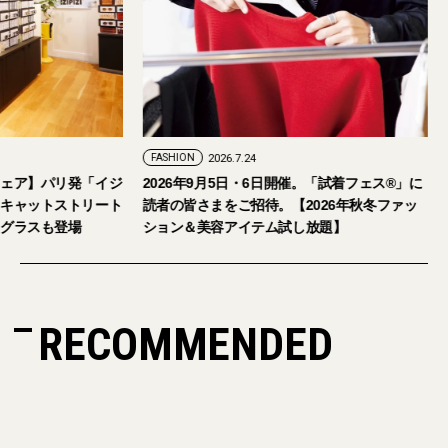
6.7.29
FASHION
2026.7.24
大人のアイウェア】パリ発「イジ
2026年9月5日・6日開催。「試着フェ
初の旗艦店をキャットストリート
読者の皆さまをご招待。【2026年
日本限定サングラスも登場
ション＆美容アイテム試し放題】
RECOMMENDED