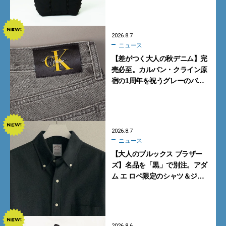
2026.8.7
ニュース
【差がつく大人の秋デニム】完
売必至。カルバン・クライン原
宿の1周年を祝うグレーのバ
ギーデニムが数量限定発売
2026.8.7
ニュース
【大人のブルックス ブラザー
ズ】名品を「黒」で別注。アダ
ム エ ロペ限定のシャツ＆ジャ
ケットが買い！
2026.8.6