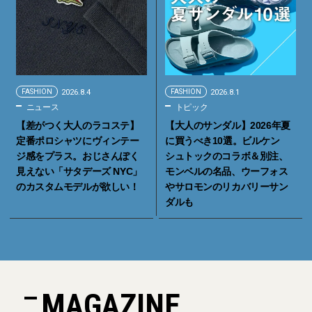
FASHION
2026.8.4
FASHION
2026.8.1
ニュース
トピック
【差がつく大人のラコステ】
【大人のサンダル】2026年夏
定番ポロシャツにヴィンテー
に買うべき10選。ビルケン
ジ感をプラス。おじさんぽく
シュトックのコラボ＆別注、
見えない「サタデーズ NYC」
モンベルの名品、ウーフォス
のカスタムモデルが欲しい！
やサロモンのリカバリーサン
ダルも
MAGAZINE