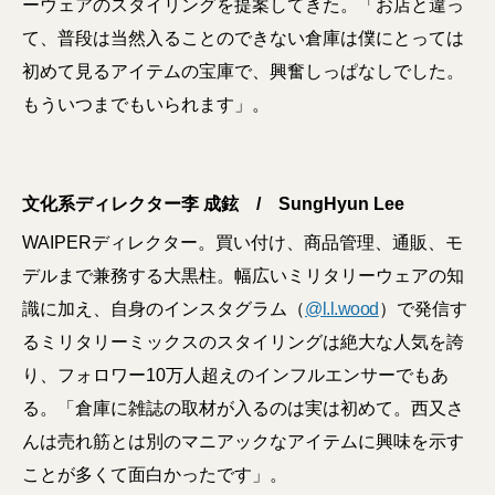
ーウェアのスタイリングを提案してきた。「お店と違っ
て、普段は当然入ることのできない倉庫は僕にとっては
初めて見るアイテムの宝庫で、興奮しっぱなしでした。
もういつまでもいられます」。
文化系ディレクター李 成鉉 / SungHyun Lee
WAIPERディレクター。買い付け、商品管理、通販、モ
デルまで兼務する大黒柱。幅広いミリタリーウェアの知
識に加え、自身のインスタグラム（
@l.l.wood
）で発信す
るミリタリーミックスのスタイリングは絶大な人気を誇
り、フォロワー10万人超えのインフルエンサーでもあ
る。「倉庫に雑誌の取材が入るのは実は初めて。西又さ
んは売れ筋とは別のマニアックなアイテムに興味を示す
ことが多くて面白かったです」。