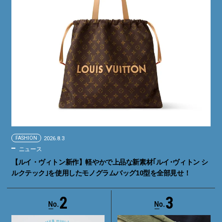
FASHION
2026.8.3
ニュース
【ルイ・ヴィトン新作】軽やかで上品な新素材｢ルイ･ヴィトン シ
ルクテック｣を使用したモノグラムバッグ10型を全部見せ！
2
3