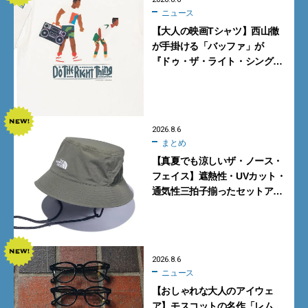
ニュース
【大人の映画Tシャツ】西山徹
が手掛ける「バッファ」が
『ドゥ・ザ・ライト・シング』
とコラボ！【8月8日発売】
2026.8.6
まとめ
【真夏でも涼しいザ・ノース・
フェイス】遮熱性・UVカット・
通気性三拍子揃ったセットアッ
プに大注目。酷暑対策に大人が
買うべき3選
2026.8.6
ニュース
【おしゃれな大人のアイウェ
ア】モスコットの名作「レム