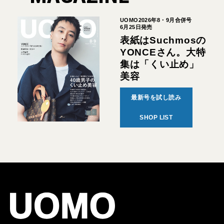
UOMO2026年8・9月合併号
6月25日発売
表紙はSuchmosの
YONCEさん。大特
集は「くい止め」
美容
最新号を試し読み
SHOP LIST