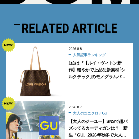
RELATED ARTICLE
2026.8.8
人気記事ランキング
1位は『【ルイ・ヴィトン新
作】軽やかで上品な新素材｢シ
ルクテック｣のモノグラムバッ
グ10型を全部見せ』【週間人気
記事BEST5】
2026.8.7
大人のユニクロ／GU
【大人のジーユー】SNSで超バ
ズってるカーディガンは？ 新
生「GU」2026年秋冬で大人メ