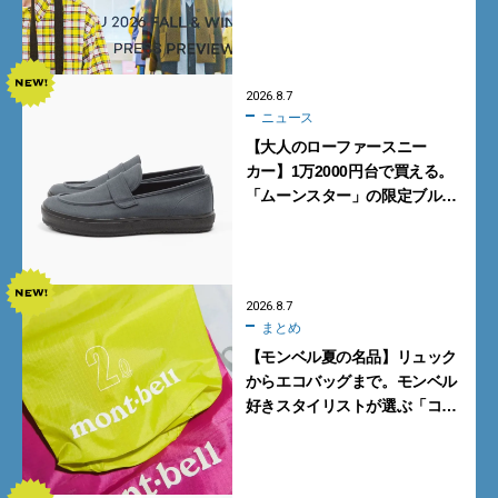
ンズが買うべき12選！【試着ル
ポ前編】
2026.8.7
ニュース
【大人のローファースニー
カー】1万2000円台で買える。
「ムーンスター」の限定ブルー
グレーを見逃すな
2026.8.7
まとめ
【モンベル夏の名品】リュック
からエコバッグまで。モンベル
好きスタイリストが選ぶ「コス
パも最高な超軽量バッグ」5選