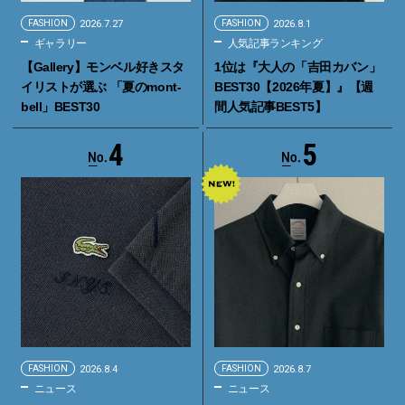
FASHION
2026.7.27
FASHION
2026.8.1
ギャラリー
人気記事ランキング
【Gallery】モンベル好きスタ
1位は『大人の「吉田カバン」
イリストが選ぶ 「夏のmont-
BEST30【2026年夏】』【週
bell」BEST30
間人気記事BEST5】
4
5
FASHION
2026.8.4
FASHION
2026.8.7
ニュース
ニュース