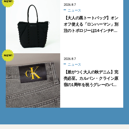
2026.8.7
ニュース
【大人の黒トートバッグ】オン
オフ使える「ロンハーマン」別
注のトポロジーは14インチPC
も収納可
2026.8.7
ニュース
【差がつく大人の秋デニム】完
売必至。カルバン・クライン原
宿の1周年を祝うグレーのバ
ギーデニムが数量限定発売