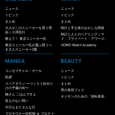
ニュース
ニュース
トピック
トピック
まとめ
まとめ
大人がこのスニーカーを買う理
時計と手土産のおかしな関係
由｜小澤匡行
時計と人とのペアリング｜マ
教えて！ 東京スニーカー氏
イ・プライベート・アワーズ。
東京スニーカー氏が選ぶ買うべ
UOMO Watch Academy
き大人スニーカー3選
MANGA
BEAUTY
コンセプチャル・ガール
ニュース
民譚
トピック
スペアタウン 〜つくろう自分だ
まとめ
けの予備の街〜
男の美容フェス
柳さん ごはんですよ
オジサンのための「逆転美容」
答えのない問い
今日もまたそんな日
プロサウナーSHOW ＆ プロテイ