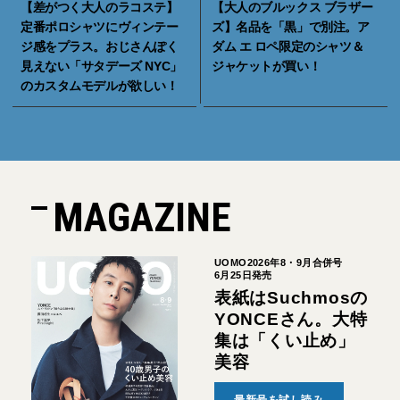
【差がつく大人のラコステ】
【大人のブルックス ブラザー
定番ポロシャツにヴィンテー
ズ】名品を「黒」で別注。ア
ジ感をプラス。おじさんぽく
ダム エ ロペ限定のシャツ＆
見えない「サタデーズ NYC」
ジャケットが買い！
のカスタムモデルが欲しい！
MAGAZINE
UOMO2026年8・9月合併号
6月25日発売
表紙はSuchmosの
YONCEさん。大特
集は「くい止め」
美容