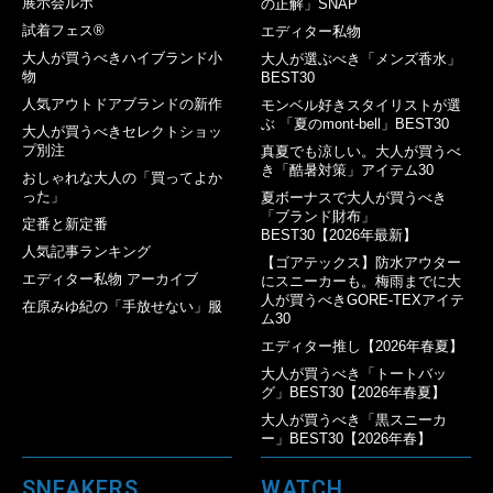
展示会ルポ
の正解」SNAP
試着フェス®︎
エディター私物
大人が買うべきハイブランド小
大人が選ぶべき「メンズ香水」
物
BEST30
人気アウトドアブランドの新作
モンベル好きスタイリストが選
ぶ 「夏のmont-bell」BEST30
大人が買うべきセレクトショッ
プ別注
真夏でも涼しい。大人が買うべ
き「酷暑対策」アイテム30
おしゃれな大人の「買ってよか
った」
夏ボーナスで大人が買うべき
「ブランド財布」
定番と新定番
BEST30【2026年最新】
人気記事ランキング
【ゴアテックス】防水アウター
エディター私物 アーカイブ
にスニーカーも。梅雨までに大
人が買うべきGORE-TEXアイテ
在原みゆ紀の「手放せない」服
ム30
エディター推し【2026年春夏】
大人が買うべき「トートバッ
グ」BEST30【2026年春夏】
大人が買うべき「黒スニーカ
ー」BEST30【2026年春】
SNEAKERS
WATCH