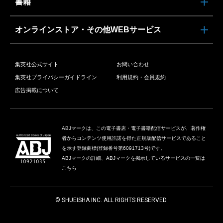
書籍
オンラインストア・その他WEBサービス
集英社公式サイト
お問い合わせ
集英社プライバシーガイドライン
利用規約・会員規約
広告掲載について
ABJマークは、この電子書店・電子書籍配信サービスが、著作権
者からコンテンツ使用許諾を得た正規版配信サービスであること
を示す登録商標(登録番号第6091713号)です。
ABJマークの詳細、ABJマークを掲示しているサービスの一覧は
こちら
© SHUEISHA INC. ALL RIGHTS RESERVED.