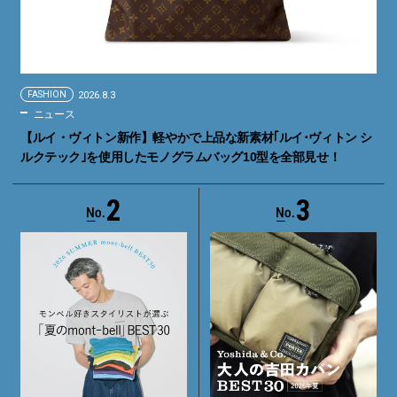
FASHION
2026.8.3
ニュース
【ルイ・ヴィトン新作】軽やかで上品な新素材｢ルイ･ヴィトン シ
ルクテック｣を使用したモノグラムバッグ10型を全部見せ！
2
3