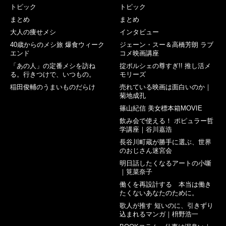
トピック
トピック
まとめ
まとめ
大人の痩せメシ
インタビュー
40歳からのメシ旅 爆食ウィーク
ジェーン・スー＆高橋芳朗 ラブ
エンド
コメ映画講座
「あの人」の定番メシを訪ね
掟ポルシェの尊すぎ!! 推し活メ
る。行きつけで、いつもの。
モリーズ
稲田俊輔のうまいものだらけ
売れている映画は面白いのか｜
菊地成孔
篠山紀信 美女標本箱MOVIE
飲み会で使える！ ポピュラー哲
学講座｜谷川嘉浩
長谷川町蔵が勝手に選ぶ、世界
のおじさん迷宮会
明日話したくなるアートの小噺
｜筧菜奈子
働くを再設計する 本当は働き
たくないあなたのために。
歌人が推す 短いのに、引きずり
込まれるマンガ｜枡野浩一