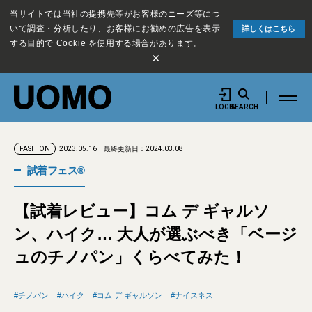
当サイトでは当社の提携先等がお客様のニーズ等につ
いて調査・分析したり、お客様にお勧めの広告を表示
詳しくはこちら
する目的で Cookie を使用する場合があります。
×
LOGIN
SEARCH
2023.05.16
最終更新日：2024.03.08
FASHION
試着フェス®︎
【試着レビュー】コム デ ギャルソ
ン、ハイク… 大人が選ぶべき「ベージ
ュのチノパン」くらべてみた！
チノパン
ハイク
コム デ ギャルソン
ナイスネス