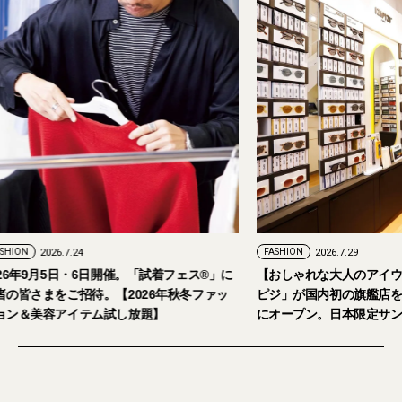
FASHION
2026.7.29
。「試着フェス®︎」に
【おしゃれな大人のアイウェア】パリ発「イジ
026年秋冬ファッ
ピジ」が国内初の旗艦店をキャットストリート
放題】
にオープン。日本限定サングラスも登場