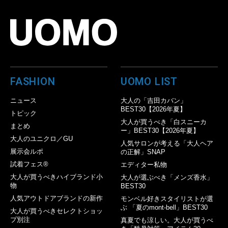
FASHION
UOMO LIST
ニュース
大人の「吉田カバン」
BEST30【2026年夏】
トピック
大人が買うべき「白スニーカ
まとめ
ー」BEST30【2026年夏】
大人のユニクロ／GU
人気サロンが考える「大人ヘア
展示会ルポ
の正解」SNAP
試着フェス®︎
エディター私物
大人が買うべきハイブランド小
大人が選ぶべき「メンズ香水」
物
BEST30
人気アウトドアブランドの新作
モンベル好きスタイリストが選
ぶ 「夏のmont-bell」BEST30
大人が買うべきセレクトショッ
プ別注
真夏でも涼しい。大人が買うべ