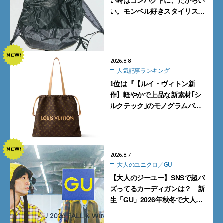
い時はコンパクトに、だからい
い。モンベル好きスタイリスト
がすすめる「たためるバッグ」
4選
2026.8.8
人気記事ランキング
1位は『【ルイ・ヴィトン新
作】軽やかで上品な新素材｢シ
ルクテック｣のモノグラムバッ
グ10型を全部見せ』【週間人気
記事BEST5】
2026.8.7
大人のユニクロ／GU
【大人のジーユー】SNSで超バ
ズってるカーディガンは？ 新
生「GU」2026年秋冬で大人メ
ンズが買うべき12選！【試着ル
ポ前編】