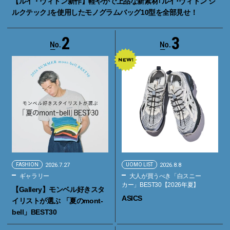
【ルイ・ヴィトン新作】軽やかで上品な新素材｢ルイ･ヴィトン シ
ルクテック｣を使用したモノグラムバッグ10型を全部見せ！
2
3
FASHION
2026.7.27
UOMO LIST
2026.8.8
ギャラリー
大人が買うべき「白スニー
カー」BEST30【2026年夏】
【Gallery】モンベル好きスタ
ASICS
イリストが選ぶ 「夏のmont-
bell」BEST30