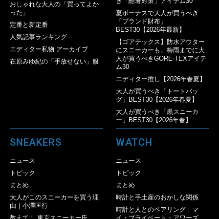
き「酷暑対策」アイテム30
おしゃれな大人の「買ってよか
った」
夏ボーナスで大人が買うべき
「ブランド財布」
定番と新定番
BEST30【2026年最新】
人気記事ランキング
【ゴアテックス】防水アウター
エディター私物 アーカイブ
にスニーカーも。梅雨までに大
人が買うべきGORE-TEXアイテ
在原みゆ紀の「手放せない」服
ム30
エディター推し【2026年春夏】
大人が買うべき「トートバッ
グ」BEST30【2026年春夏】
大人が買うべき「黒スニーカ
ー」BEST30【2026年春】
SNEAKERS
WATCH
ニュース
ニュース
トピック
トピック
まとめ
まとめ
大人がこのスニーカーを買う理
時計と手土産のおかしな関係
由｜小澤匡行
時計と人とのペアリング｜マ
教えて！ 東京スニーカー氏
イ・プライベート・アワーズ。