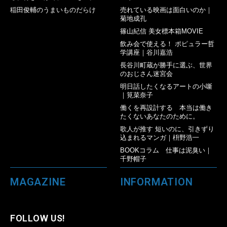
稲田俊輔のうまいものだらけ
売れている映画は面白いのか｜
菊地成孔
篠山紀信 美女標本箱MOVIE
飲み会で使える！ ポピュラー哲
学講座｜谷川嘉浩
長谷川町蔵が勝手に選ぶ、世界
のおじさん迷宮会
明日話したくなるアートの小噺
｜筧菜奈子
働くを再設計する 本当は働き
たくないあなたのために。
歌人が推す 短いのに、引きずり
込まれるマンガ｜枡野浩一
BOOKコラム 仕事は泥臭い｜
千野帽子
MAGAZINE
INFORMATION
FOLLOW US!