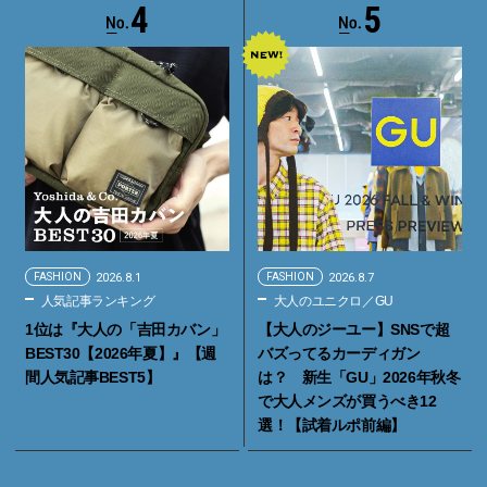
4
5
FASHION
2026.8.1
FASHION
2026.8.7
人気記事ランキング
大人のユニクロ／GU
1位は『大人の「吉田カバン」
【大人のジーユー】SNSで超
BEST30【2026年夏】』【週
バズってるカーディガン
間人気記事BEST5】
は？ 新生「GU」2026年秋冬
で大人メンズが買うべき12
選！【試着ルポ前編】