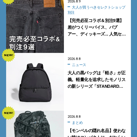
2026.8.9
大人が買うべきセレクトショップ
別注
【完売必至コラボ＆別注9選】
差がつくリーバイス、バブ
アー、ディッキーズ... 人気セレ
クトショップの自信作をチェッ
ク！
2026.8.8
ニュース
大人の黒バッグは「軽さ」が正
義。軽量化を追求したモノリス
の新シリーズ「STANDARD
Neutral」が快適すぎる！
2026.8.8
まとめ
【モンベルの隠れ名品】使わな