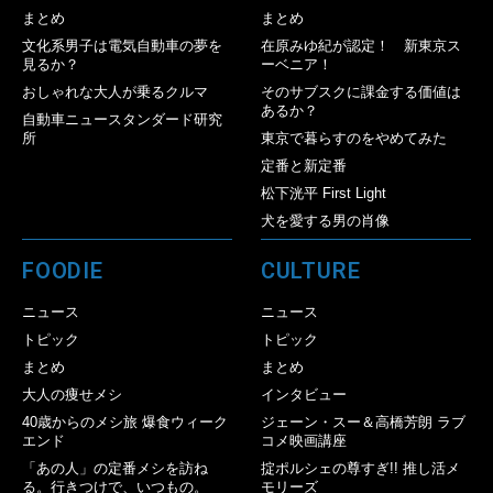
まとめ
まとめ
文化系男子は電気自動車の夢を
在原みゆ紀が認定！ 新東京ス
見るか？
ーベニア！
おしゃれな大人が乗るクルマ
そのサブスクに課金する価値は
あるか？
自動車ニュースタンダード研究
所
東京で暮らすのをやめてみた
定番と新定番
松下洸平 First Light
犬を愛する男の肖像
FOODIE
CULTURE
ニュース
ニュース
トピック
トピック
まとめ
まとめ
大人の痩せメシ
インタビュー
40歳からのメシ旅 爆食ウィーク
ジェーン・スー＆高橋芳朗 ラブ
エンド
コメ映画講座
「あの人」の定番メシを訪ね
掟ポルシェの尊すぎ!! 推し活メ
る。行きつけで、いつもの。
モリーズ