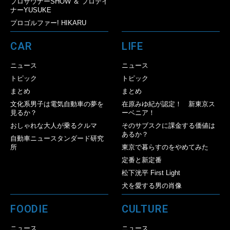
プロサウナーSHOW ＆ プロテイ
ナーYUSUKE
プロゴルファー! HIKARU
CAR
LIFE
ニュース
ニュース
トピック
トピック
まとめ
まとめ
文化系男子は電気自動車の夢を
在原みゆ紀が認定！ 新東京ス
見るか？
ーベニア！
おしゃれな大人が乗るクルマ
そのサブスクに課金する価値は
あるか？
自動車ニュースタンダード研究
所
東京で暮らすのをやめてみた
定番と新定番
松下洸平 First Light
犬を愛する男の肖像
FOODIE
CULTURE
ニュース
ニュース