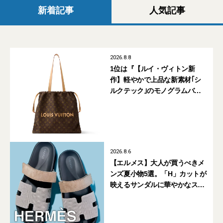
新着記事
人気記事
2026.8.8
1位は『【ルイ・ヴィトン新
作】軽やかで上品な新素材｢シ
ルクテック｣のモノグラムバッ
グ10型を全部見せ』【週間人気
記事BEST5】
2026.8.6
【エルメス】大人が買うべきメ
ンズ夏小物5選。「H」カットが
映えるサンダルに華やかなス
カーフ、旬のボートモカシンに
注目