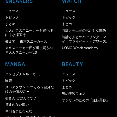
SNEAKERS
WATCH
ニュース
ニュース
トピック
トピック
まとめ
まとめ
大人がこのスニーカーを買う理
時計と手土産のおかしな関係
由｜小澤匡行
時計と人とのペアリング｜マ
教えて！ 東京スニーカー氏
イ・プライベート・アワーズ。
東京スニーカー氏が選ぶ買うべ
UOMO Watch Academy
き大人スニーカー3選
MANGA
BEAUTY
コンセプチャル・ガール
ニュース
民譚
トピック
スペアタウン 〜つくろう自分だ
まとめ
けの予備の街〜
男の美容フェス
柳さん ごはんですよ
オジサンのための「逆転美容」
答えのない問い
今日もまたそんな日