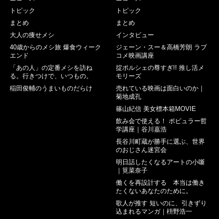
トピック
トピック
まとめ
まとめ
大人の痩せメシ
インタビュー
40歳からのメシ旅 爆食ウィーク
ジェーン・スー＆高橋芳朗 ラブ
エンド
コメ映画講座
「あの人」の定番メシを訪ね
掟ポルシェの尊すぎ!! 推し活メ
る。行きつけで、いつもの。
モリーズ
稲田俊輔のうまいものだらけ
売れている映画は面白いのか｜
菊地成孔
篠山紀信 美女標本箱MOVIE
飲み会で使える！ ポピュラー哲
学講座｜谷川嘉浩
長谷川町蔵が勝手に選ぶ、世界
のおじさん迷宮会
明日話したくなるアートの小噺
｜筧菜奈子
働くを再設計する 本当は働き
たくないあなたのために。
歌人が推す 短いのに、引きずり
込まれるマンガ｜枡野浩一