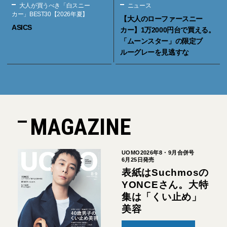
大人が買うべき「白スニー
ニュース
カー」BEST30【2026年夏】
【大人のローファースニー
ASICS
カー】1万2000円台で買える。
「ムーンスター」の限定ブ
ルーグレーを見逃すな
MAGAZINE
UOMO2026年8・9月合併号
6月25日発売
表紙はSuchmosの
YONCEさん。大特
集は「くい止め」
美容