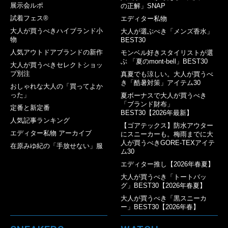
展示会ルポ
の正解」SNAP
試着フェス®︎
エディター私物
大人が買うべきハイブランド小
大人が選ぶべき「メンズ香水」
物
BEST30
人気アウトドアブランドの新作
モンベル好きスタイリストが選
ぶ 「夏のmont-bell」BEST30
大人が買うべきセレクトショッ
プ別注
真夏でも涼しい。大人が買うべ
き「酷暑対策」アイテム30
おしゃれな大人の「買ってよか
った」
夏ボーナスで大人が買うべき
「ブランド財布」
定番と新定番
BEST30【2026年最新】
人気記事ランキング
【ゴアテックス】防水アウター
エディター私物 アーカイブ
にスニーカーも。梅雨までに大
人が買うべきGORE-TEXアイテ
在原みゆ紀の「手放せない」服
ム30
エディター推し【2026年春夏】
大人が買うべき「トートバッ
グ」BEST30【2026年春夏】
大人が買うべき「黒スニーカ
ー」BEST30【2026年春】