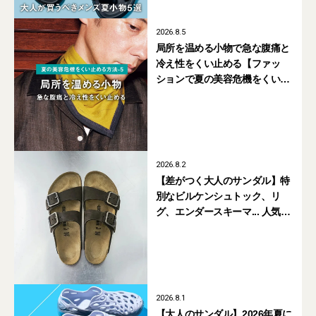
2026.8.5
局所を温める小物で急な腹痛と
冷え性をくい止める【ファッ
ションで夏の美容危機をくい止
める方法-5】
2026.8.2
【差がつく大人のサンダル】特
別なビルケンシュトック、リ
グ、エンダースキーマ... 人気ブ
ランドの「コラボ・別注モデ
ル」まとめ
2026.8.1
【大人のサンダル】2026年夏に