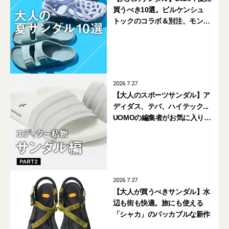
買うべき10選。ビルケンシュ
トックのコラボ＆別注、モンベ
ルの名品、ウーフォスやサロモ
ンのリカバリーサンダルも
2026.7.27
【大人のスポーツサンダル】ア
ディダス、テバ、ハイテック...
UOMOの編集者がお気に入りの
一足は？
2026.7.27
【大人が買うべきサンダル】水
辺も街も快適。旅にも使える
「シャカ」のパッカブルな新作