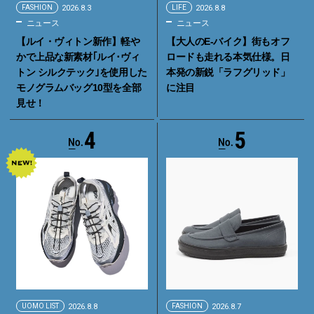
FASHION
2026.8.3
LIFE
2026.8.8
ニュース
ニュース
【ルイ・ヴィトン新作】軽や
【大人のE-バイク】街もオフ
かで上品な新素材｢ルイ･ヴィ
ロードも走れる本気仕様。日
トン シルクテック｣を使用した
本発の新鋭「ラフグリッド」
モノグラムバッグ10型を全部
に注目
見せ！
4
5
UOMO LIST
2026.8.8
FASHION
2026.8.7