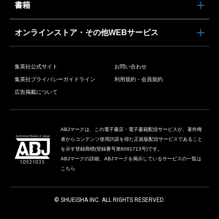
書籍
オンラインストア・その他WEBサービス
集英社公式サイト
お問い合わせ
集英社プライバシーガイドライン
利用規約・会員規約
広告掲載について
ABJマークは、この電子書店・電子書籍配信サービスが、著作権
者からコンテンツ使用許諾を得た正規版配信サービスであること
を示す登録商標(登録番号第6091713号)です。
ABJマークの詳細、ABJマークを掲示しているサービスの一覧は
こちら
© SHUEISHA INC. ALL RIGHTS RESERVED.