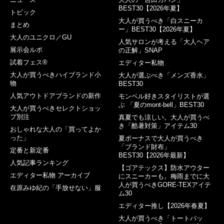
BEST30【2026年夏】
トピック
大人が買うべき「白スニーカ
まとめ
ー」BEST30【2026年夏】
大人のユニクロ／GU
人気サロンが考える「大人ヘア
展示会ルポ
の正解」SNAP
試着フェス®︎
エディター私物
大人が買うべきハイブランド小
大人が選ぶべき「メンズ香水」
物
BEST30
人気アウトドアブランドの新作
モンベル好きスタイリストが選
ぶ 「夏のmont-bell」BEST30
大人が買うべきセレクトショッ
プ別注
真夏でも涼しい。大人が買うべ
き「酷暑対策」アイテム30
おしゃれな大人の「買ってよか
った」
夏ボーナスで大人が買うべき
「ブランド財布」
定番と新定番
BEST30【2026年最新】
人気記事ランキング
【ゴアテックス】防水アウター
エディター私物 アーカイブ
にスニーカーも。梅雨までに大
人が買うべきGORE-TEXアイテ
在原みゆ紀の「手放せない」服
ム30
エディター推し【2026年春夏】
大人が買うべき「トートバッ