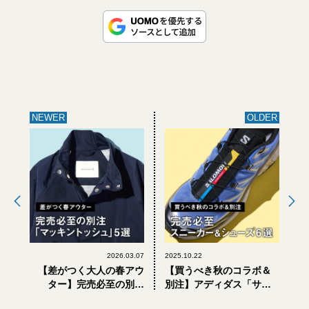
NEWER
OLDER
2026.03.07
2025.10.22
【差がつく大人の春アウ
【買うべき秋のコラボ＆
ター】完売必至の別注
別注】アディダス「サン
「マッキントッシュ」5
バ」、サロモン「XT6」、