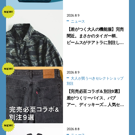
2026.8.9
ニュース
【差がつく大人の機能服】完売
間近。まさかのタイガー柄、
ビームスがテアトラに別注した
シャツ＆パンツを狙い撃ち！
2026.8.9
大人が買うべきセレクトショップ
別注
【完売必至コラボ＆別注9選】
差がつくリーバイス、バブ
アー、ディッキーズ... 人気セレ
クトショップの自信作をチェッ
ク！
2026.8.8