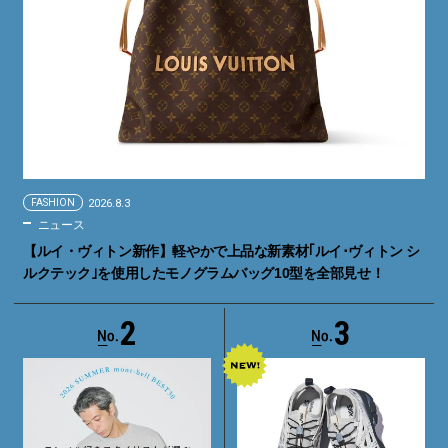
FASHION
2026.8.3
ニュース
【ルイ・ヴィトン新作】軽やかで上品な新素材｢ルイ･ヴィトン シ
ルクテック｣を使用したモノグラムバッグ10型を全部見せ！
2
3