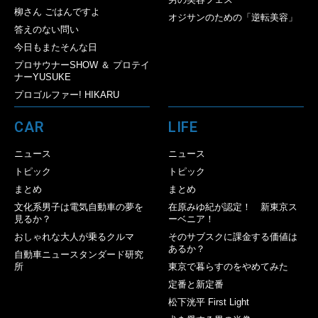
柳さん ごはんですよ
オジサンのための「逆転美容」
答えのない問い
今日もまたそんな日
プロサウナーSHOW ＆ プロテイ
ナーYUSUKE
プロゴルファー! HIKARU
CAR
LIFE
ニュース
ニュース
トピック
トピック
まとめ
まとめ
文化系男子は電気自動車の夢を
在原みゆ紀が認定！ 新東京ス
見るか？
ーベニア！
おしゃれな大人が乗るクルマ
そのサブスクに課金する価値は
あるか？
自動車ニュースタンダード研究
所
東京で暮らすのをやめてみた
定番と新定番
松下洸平 First Light