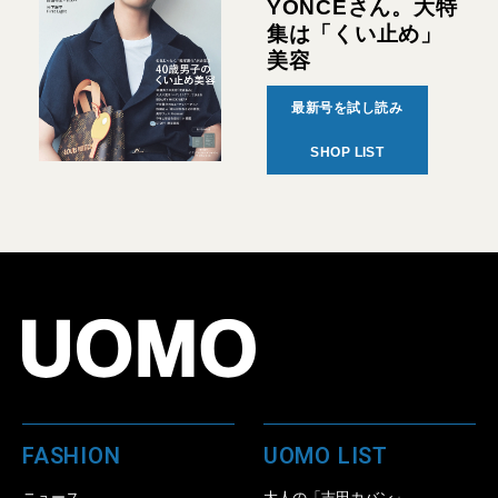
YONCEさん。大特
集は「くい止め」
美容
最新号を試し読み
SHOP LIST
FASHION
UOMO LIST
ニュース
大人の「吉田カバン」