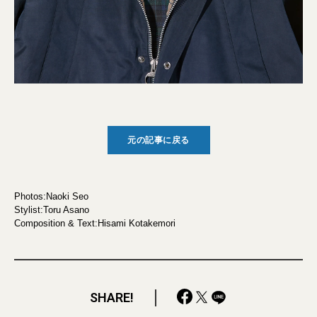
元の記事に戻る
Photos:Naoki Seo
Stylist:Toru Asano
Composition & Text:Hisami Kotakemori
SHARE!