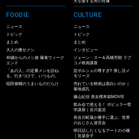
犬を愛する男の肖像
FOODIE
CULTURE
ニュース
ニュース
トピック
トピック
まとめ
まとめ
大人の痩せメシ
インタビュー
40歳からのメシ旅 爆食ウィーク
ジェーン・スー＆高橋芳朗 ラブ
エンド
コメ映画講座
「あの人」の定番メシを訪ね
掟ポルシェの尊すぎ!! 推し活メ
る。行きつけで、いつもの。
モリーズ
稲田俊輔のうまいものだらけ
売れている映画は面白いのか｜
菊地成孔
篠山紀信 美女標本箱MOVIE
飲み会で使える！ ポピュラー哲
学講座｜谷川嘉浩
長谷川町蔵が勝手に選ぶ、世界
のおじさん迷宮会
明日話したくなるアートの小噺
｜筧菜奈子