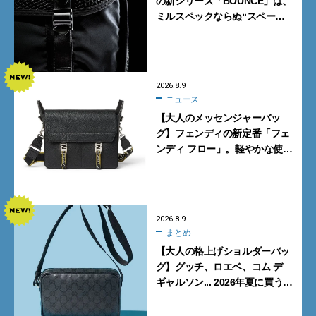
の新シリーズ「BOUNCE」は、
ミルスペックならぬ“スペース
スペック”の機能美あふれる黒
バッグ
2026.8.9
ニュース
【大人のメッセンジャーバッ
グ】フェンディの新定番「フェ
ンディ フロー」。軽やかな使い
心地と美しい佇まいを両立
【FENDI】
2026.8.9
まとめ
【大人の格上げショルダーバッ
グ】グッチ、ロエベ、コム デ
ギャルソン... 2026年夏に買うべ
き新作5選