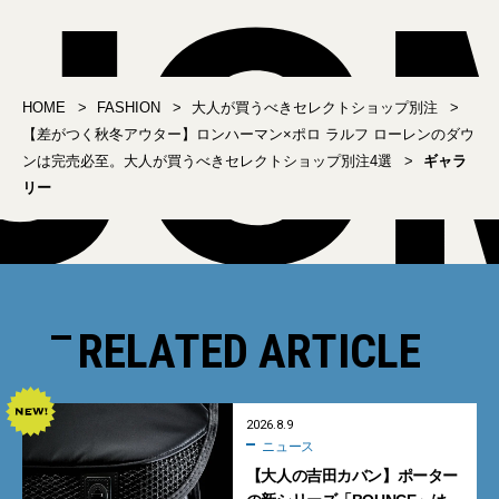
選。デニムの「ダンケル
ビルケンシュトック「ボ
ド」や「ハンビー」、シ
ストン」... 完売必至スニ
ョート丈の「スカイ」に
ーカー＆シューズ6選
注目
HOME
FASHION
大人が買うべきセレクトショップ別注
【差がつく秋冬アウター】ロンハーマン×ポロ ラルフ ローレンのダウ
ンは完売必至。大人が買うべきセレクトショップ別注4選
ギャラ
リー
RELATED ARTICLE
2026.8.9
ニュース
【大人の吉田カバン】ポーター