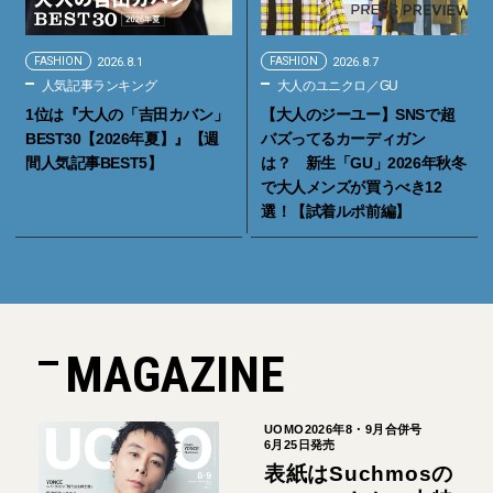
FASHION
2026.8.1
FASHION
2026.8.7
人気記事ランキング
大人のユニクロ／GU
1位は『大人の「吉田カバン」
【大人のジーユー】SNSで超
BEST30【2026年夏】』【週
バズってるカーディガン
間人気記事BEST5】
は？ 新生「GU」2026年秋冬
で大人メンズが買うべき12
選！【試着ルポ前編】
MAGAZINE
UOMO2026年8・9月合併号
6月25日発売
表紙はSuchmosの