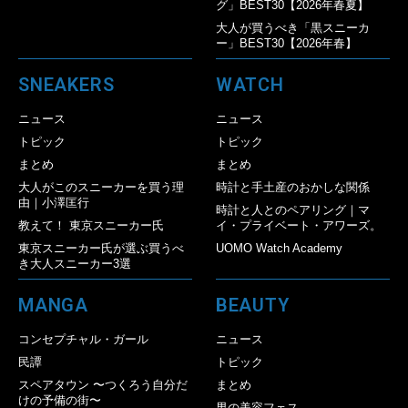
グ」BEST30【2026年春夏】
大人が買うべき「黒スニーカ
ー」BEST30【2026年春】
SNEAKERS
WATCH
ニュース
ニュース
トピック
トピック
まとめ
まとめ
大人がこのスニーカーを買う理
時計と手土産のおかしな関係
由｜小澤匡行
時計と人とのペアリング｜マ
教えて！ 東京スニーカー氏
イ・プライベート・アワーズ。
東京スニーカー氏が選ぶ買うべ
UOMO Watch Academy
き大人スニーカー3選
MANGA
BEAUTY
コンセプチャル・ガール
ニュース
民譚
トピック
スペアタウン 〜つくろう自分だ
まとめ
けの予備の街〜
男の美容フェス