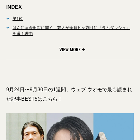
INDEX
第1位
はんにゃ金田哲に聞く、芸人が全員ヒゲ剃りに「ラムダッシュ」
を選ぶ理由
第2位
マルニ、コム デ ギャルソン…大人がこの秋全力投資すべきベスト
第3位
【大人が選ぶべき黒スニーカーと着こなし20選】ナイキ、バレン
第4位
【大人が買うべきダウン】ゴアテックス仕様で雨や風にも強い
第5位
薄アウターからリュックまで。街でも優秀！パタゴニアの「山」
アウター［ショート＆ミドル丈編］
シアガ、サロモン…定番、最新、ハイスペックまで総まとめ
「ダイワ ピア39」の新作
アイテム9選
VIEW MORE
9月24日〜9月30日の1週間、ウェブ ウオモで最も読まれ
た記事BEST5はこちら！