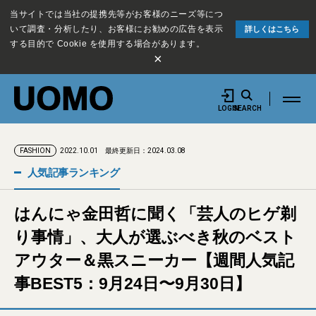
当サイトでは当社の提携先等がお客様のニーズ等につ
いて調査・分析したり、お客様にお勧めの広告を表示
詳しくはこちら
する目的で Cookie を使用する場合があります。
×
LOGIN
SEARCH
2022.10.01
最終更新日：2024.03.08
FASHION
人気記事ランキング
はんにゃ金田哲に聞く「芸人のヒゲ剃
り事情」、大人が選ぶべき秋のベスト
アウター＆黒スニーカー【週間人気記
事BEST5：9月24日〜9月30日】