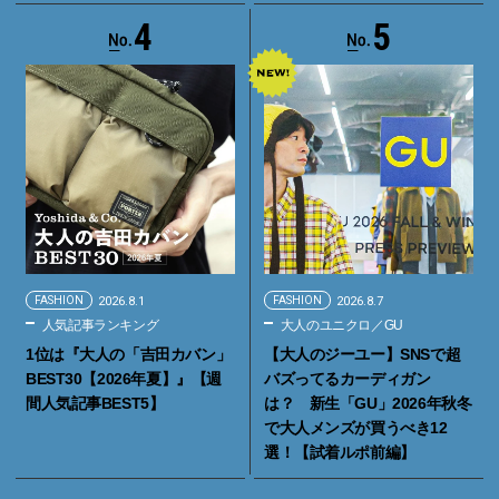
4
5
FASHION
2026.8.1
FASHION
2026.8.7
人気記事ランキング
大人のユニクロ／GU
1位は『大人の「吉田カバン」
【大人のジーユー】SNSで超
BEST30【2026年夏】』【週
バズってるカーディガン
間人気記事BEST5】
は？ 新生「GU」2026年秋冬
で大人メンズが買うべき12
選！【試着ルポ前編】