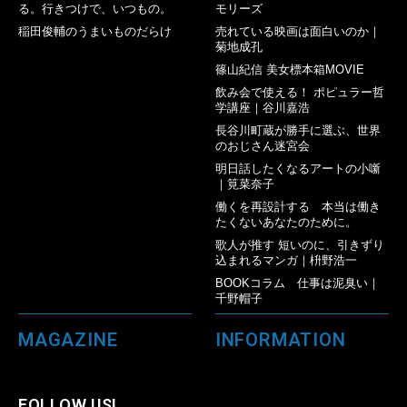
る。行きつけで、いつもの。
モリーズ
稲田俊輔のうまいものだらけ
売れている映画は面白いのか｜
菊地成孔
篠山紀信 美女標本箱MOVIE
飲み会で使える！ ポピュラー哲
学講座｜谷川嘉浩
長谷川町蔵が勝手に選ぶ、世界
のおじさん迷宮会
明日話したくなるアートの小噺
｜筧菜奈子
働くを再設計する 本当は働き
たくないあなたのために。
歌人が推す 短いのに、引きずり
込まれるマンガ｜枡野浩一
BOOKコラム 仕事は泥臭い｜
千野帽子
MAGAZINE
INFORMATION
FOLLOW US!