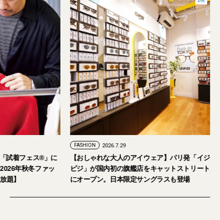
FASHION
2026.7.24
FASHION
2026.7.29
2026年9月5日・6日開催。「試着フェス®︎」に
【おしゃれな大人の
読者の皆さまをご招待。【2026年秋冬ファッ
ピジ」が国内初の旗
ション＆美容アイテム試し放題】
にオープン。日本限