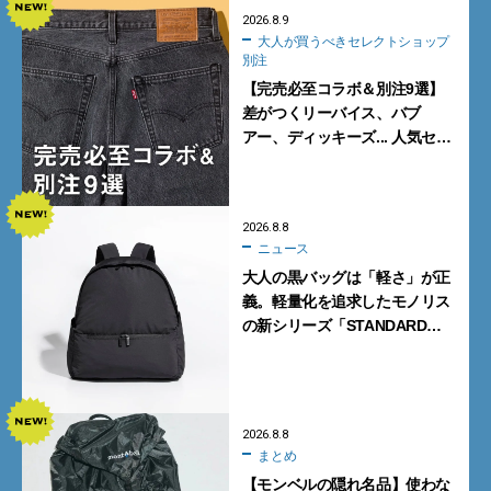
2026.8.9
大人が買うべきセレクトショップ
別注
【完売必至コラボ＆別注9選】
差がつくリーバイス、バブ
アー、ディッキーズ... 人気セレ
クトショップの自信作をチェッ
ク！
2026.8.8
ニュース
大人の黒バッグは「軽さ」が正
義。軽量化を追求したモノリス
の新シリーズ「STANDARD
Neutral」が快適すぎる！
2026.8.8
まとめ
【モンベルの隠れ名品】使わな