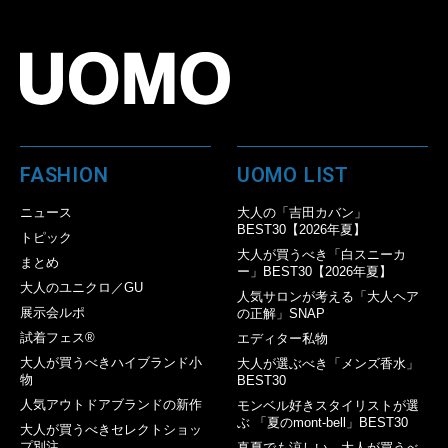
FASHION
UOMO LIST
ニュース
大人の「吉田カバン」
BEST30【2026年夏】
トピック
大人が買うべき「白スニーカ
まとめ
ー」BEST30【2026年夏】
大人のユニクロ／GU
人気サロンが考える「大人ヘア
展示会ルポ
の正解」SNAP
試着フェス®︎
エディター私物
大人が買うべきハイブランド小
大人が選ぶべき「メンズ香水」
物
BEST30
人気アウトドアブランドの新作
モンベル好きスタイリストが選
ぶ 「夏のmont-bell」BEST30
大人が買うべきセレクトショッ
プ別注
真夏でも涼しい。大人が買うべ