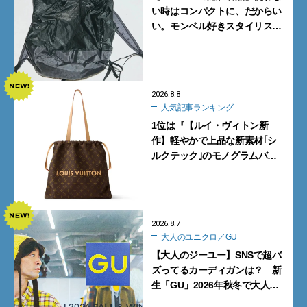
い時はコンパクトに、だからい
い。モンベル好きスタイリスト
がすすめる「たためるバッグ」
4選
2026.8.8
人気記事ランキング
1位は『【ルイ・ヴィトン新
作】軽やかで上品な新素材｢シ
ルクテック｣のモノグラムバッ
グ10型を全部見せ』【週間人気
記事BEST5】
2026.8.7
大人のユニクロ／GU
【大人のジーユー】SNSで超バ
ズってるカーディガンは？ 新
生「GU」2026年秋冬で大人メ
ンズが買うべき12選！【試着ル