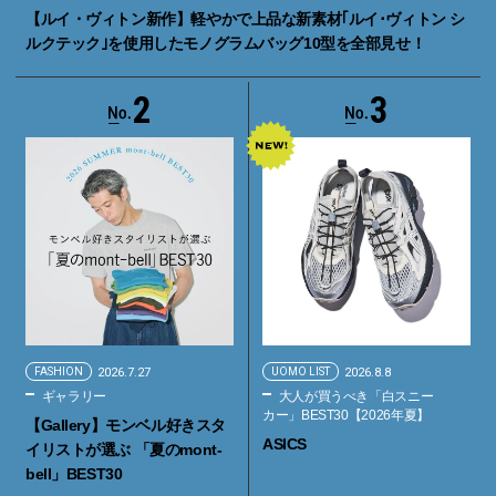
【ルイ・ヴィトン新作】軽やかで上品な新素材｢ルイ･ヴィトン シ
ルクテック｣を使用したモノグラムバッグ10型を全部見せ！
2
3
FASHION
2026.7.27
UOMO LIST
2026.8.8
ギャラリー
大人が買うべき「白スニー
カー」BEST30【2026年夏】
【Gallery】モンベル好きスタ
ASICS
イリストが選ぶ 「夏のmont-
bell」BEST30