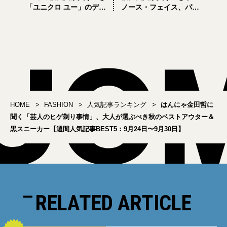
「ユニクロ ユー」のデニ
ノース・フェイス、パタ
ム、「ザ・ノース・フェ
ゴニア、ポロ ラルフロー
イス」のゴアテックスア
レン【週間人気記事
ウター、「リーバイス」
BEST5：9月17日〜9月23
「コム デ ギャルソン」の
日】
太くないパンツ【週間人
気記事BEST5：10月1
日〜10月7日】
HOME
FASHION
人気記事ランキング
はんにゃ金田哲に
聞く「芸人のヒゲ剃り事情」、大人が選ぶべき秋のベストアウター＆
黒スニーカー【週間人気記事BEST5：9月24日〜9月30日】
RELATED ARTICLE