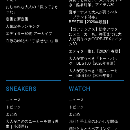
き「酷暑対策」アイテム30
おしゃれな大人の「買ってよか
った」
夏ボーナスで大人が買うべき
「ブランド財布」
定番と新定番
BEST30【2026年最新】
人気記事ランキング
【ゴアテックス】防水アウター
エディター私物 アーカイブ
にスニーカーも。梅雨までに大
人が買うべきGORE-TEXアイテ
在原みゆ紀の「手放せない」服
ム30
エディター推し【2026年春夏】
大人が買うべき「トートバッ
グ」BEST30【2026年春夏】
大人が買うべき「黒スニーカ
ー」BEST30【2026年春】
SNEAKERS
WATCH
ニュース
ニュース
トピック
トピック
まとめ
まとめ
大人がこのスニーカーを買う理
時計と手土産のおかしな関係
由｜小澤匡行
時計と人とのペアリング｜マ