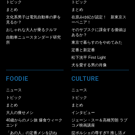
トピック
トピック
まとめ
まとめ
文化系男子は電気自動車の夢を
在原みゆ紀が認定！ 新東京ス
見るか？
ーベニア！
おしゃれな大人が乗るクルマ
そのサブスクに課金する価値は
あるか？
自動車ニュースタンダード研究
所
東京で暮らすのをやめてみた
定番と新定番
松下洸平 First Light
犬を愛する男の肖像
FOODIE
CULTURE
ニュース
ニュース
トピック
トピック
まとめ
まとめ
大人の痩せメシ
インタビュー
40歳からのメシ旅 爆食ウィーク
ジェーン・スー＆高橋芳朗 ラブ
エンド
コメ映画講座
「あの人」の定番メシを訪ね
掟ポルシェの尊すぎ!! 推し活メ