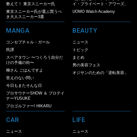
教えて！ 東京スニーカー氏
イ・プライベート・アワーズ。
東京スニーカー氏が選ぶ買うべ
UOMO Watch Academy
き大人スニーカー3選
MANGA
BEAUTY
コンセプチャル・ガール
ニュース
民譚
トピック
スペアタウン 〜つくろう自分だ
まとめ
けの予備の街〜
男の美容フェス
柳さん ごはんですよ
オジサンのための「逆転美容」
答えのない問い
今日もまたそんな日
プロサウナーSHOW ＆ プロテイ
ナーYUSUKE
プロゴルファー! HIKARU
CAR
LIFE
ニュース
ニュース