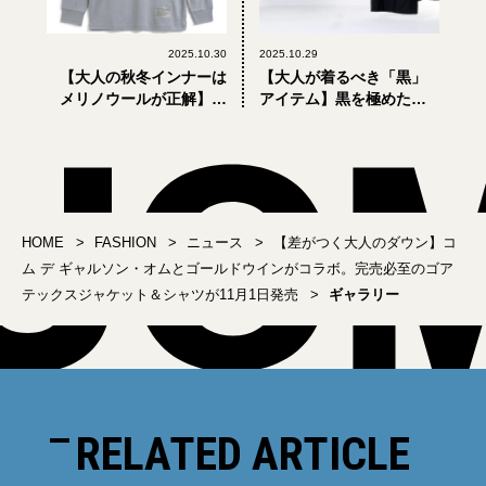
2025.10.30
2025.10.29
【大人の秋冬インナーは
【大人が着るべき「黒」
メリノウールが正解】寒
アイテム】黒を極めた
い日も暑い日も快適な
「BLACK OF BLACKs」
「タイオン」の新作アン
新作が、マッキントッシ
ダーウェアが優秀！
ュ ロンドンはじめ13ブラ
ンドから登場
HOME
FASHION
ニュース
【差がつく大人のダウン】コ
ム デ ギャルソン・オムとゴールドウインがコラボ。完売必至のゴア
テックスジャケット＆シャツが11月1日発売
ギャラリー
RELATED ARTICLE