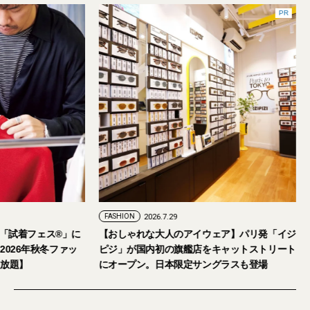
FASHION
2026.7.24
FASHION
2026.7.29
2026年9月5日・6日開催。「試着フェス®︎」に
【おしゃれな大人の
読者の皆さまをご招待。【2026年秋冬ファッ
ピジ」が国内初の旗
ション＆美容アイテム試し放題】
にオープン。日本限