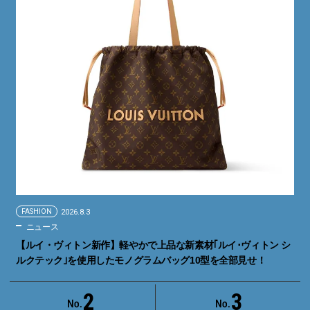
FASHION
2026.8.3
ニュース
【ルイ・ヴィトン新作】軽やかで上品な新素材｢ルイ･ヴィトン シ
ルクテック｣を使用したモノグラムバッグ10型を全部見せ！
2
3