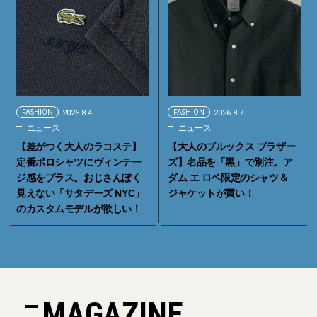
FASHION
2026.8.4
FASHION
2026.8.7
ニュース
ニュース
【差がつく大人のラコステ】
【大人のブルックス ブラザー
定番ポロシャツにヴィンテー
ズ】名品を「黒」で別注。ア
ジ感をプラス。おじさんぽく
ダム エ ロペ限定のシャツ＆
見えない「サタデーズ NYC」
ジャケットが買い！
のカスタムモデルが欲しい！
MAGAZINE