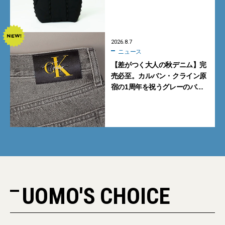
も収納可
2026.8.7
ニュース
【差がつく大人の秋デニム】完
売必至。カルバン・クライン原
宿の1周年を祝うグレーのバ
ギーデニムが数量限定発売
UOMO'S CHOICE