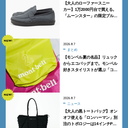
【大人のローファースニー
カー】1万2000円台で買える。
「ムーンスター」の限定ブルー
グレーを見逃すな
2026.8.7
まとめ
【モンベル夏の名品】リュック
からエコバッグまで。モンベル
好きスタイリストが選ぶ「コス
パも最高な超軽量バッグ」5選
2026.8.7
ニュース
【大人の黒トートバッグ】オン
オフ使える「ロンハーマン」別
注のトポロジーは14インチPC