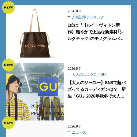
2026.8.8
人気記事ランキング
1位は『【ルイ・ヴィトン新
作】軽やかで上品な新素材｢シ
ルクテック｣のモノグラムバッ
グ10型を全部見せ』【週間人気
記事BEST5】
2026.8.7
大人のユニクロ／GU
【大人のジーユー】SNSで超バ
ズってるカーディガンは？ 新
生「GU」2026年秋冬で大人メ
ンズが買うべき12選！【試着ル
ポ前編】
2026.8.7
ニュース