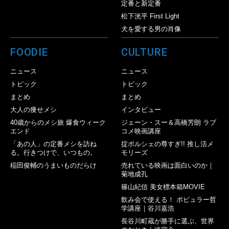
定番と新定番
松下洸平 First Light
犬を愛する男の肖像
FOODIE
CULTURE
ニュース
ニュース
トピック
トピック
まとめ
まとめ
大人の痩せメシ
インタビュー
40歳からのメシ旅 爆食ウィーク
ジェーン・スー＆高橋芳朗 ラブ
エンド
コメ映画講座
「あの人」の定番メシを訪ね
掟ポルシェの尊すぎ!! 推し活メ
る。行きつけで、いつもの。
モリーズ
稲田俊輔のうまいものだらけ
売れている映画は面白いのか｜
菊地成孔
篠山紀信 美女標本箱MOVIE
飲み会で使える！ ポピュラー哲
学講座｜谷川嘉浩
長谷川町蔵が勝手に選ぶ、世界