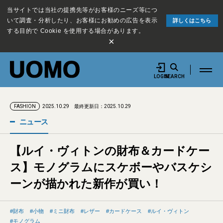
当サイトでは当社の提携先等がお客様のニーズ等につ
いて調査・分析したり、お客様にお勧めの広告を表示
詳しくはこちら
する目的で Cookie を使用する場合があります。
×
LOGIN
SEARCH
2025.10.29
最終更新日：2025.10.29
FASHION
ニュース
【ルイ・ヴィトンの財布＆カードケー
ス】モノグラムにスケボーやバスケシ
ーンが描かれた新作が買い！
財布
小物
ミニ財布
レザー
カードケース
ルイ・ヴィトン
モノグラム