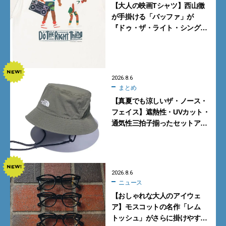
【大人の映画Tシャツ】西山徹
が手掛ける「バッファ」が
『ドゥ・ザ・ライト・シング』
とコラボ！【8月8日発売】
2026.8.6
まとめ
【真夏でも涼しいザ・ノース・
フェイス】遮熱性・UVカット・
通気性三拍子揃ったセットアッ
プに大注目。酷暑対策に大人が
買うべき3選
2026.8.6
ニュース
【おしゃれな大人のアイウェ
ア】モスコットの名作「レム
トッシュ」がさらに掛けやす