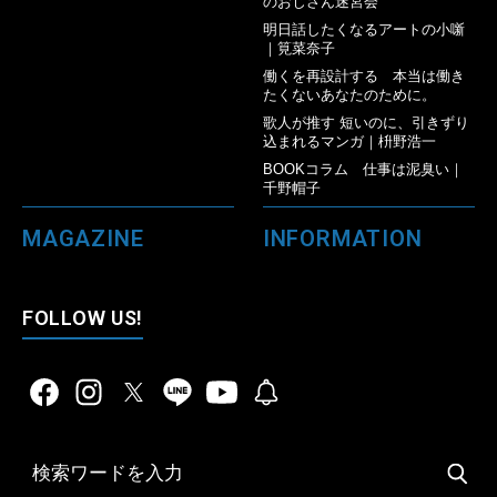
のおじさん迷宮会
明日話したくなるアートの小噺
｜筧菜奈子
働くを再設計する 本当は働き
たくないあなたのために。
歌人が推す 短いのに、引きずり
込まれるマンガ｜枡野浩一
BOOKコラム 仕事は泥臭い｜
千野帽子
MAGAZINE
INFORMATION
FOLLOW US!