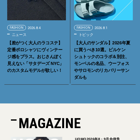
FASHION
2026.8.4
FASHION
2026.8.1
ニュース
トピック
【差がつく大人のラコステ】
【大人のサンダル】2026年夏
定番ポロシャツにヴィンテー
に買うべき10選。ビルケン
ジ感をプラス。おじさんぽく
シュトックのコラボ＆別注、
見えない「サタデーズ NYC」
モンベルの名品、ウーフォス
のカスタムモデルが欲しい！
やサロモンのリカバリーサン
ダルも
MAGAZINE
UOMO2026年8・9月合併号