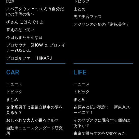
民譚
トピック
スペアタウン 〜つくろう自分だ
まとめ
けの予備の街〜
男の美容フェス
柳さん ごはんですよ
オジサンのための「逆転美容」
答えのない問い
今日もまたそんな日
プロサウナーSHOW ＆ プロテイ
ナーYUSUKE
プロゴルファー! HIKARU
CAR
LIFE
ニュース
ニュース
トピック
トピック
まとめ
まとめ
文化系男子は電気自動車の夢を
在原みゆ紀が認定！ 新東京ス
見るか？
ーベニア！
おしゃれな大人が乗るクルマ
そのサブスクに課金する価値は
あるか？
自動車ニュースタンダード研究
所
東京で暮らすのをやめてみた