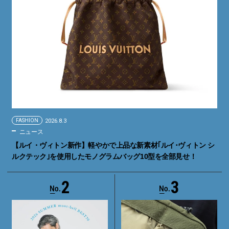
FASHION
2026.8.3
ニュース
【ルイ・ヴィトン新作】軽やかで上品な新素材｢ルイ･ヴィトン シ
ルクテック｣を使用したモノグラムバッグ10型を全部見せ！
2
3