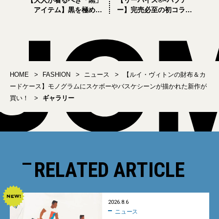
【大人が着るべき「黒」
【リーバイス®×バブア
アイテム】黒を極めた
ー】完売必至の初コラ
「BLACK OF BLACKs」
ボ。「スペイ」「ビデイ
新作が、マッキントッシ
ル」の限定ジャケットほ
ュ ロンドンはじめ13ブラ
かアイテム全部見せ【10
ンドから登場
月30日発売】
HOME
FASHION
ニュース
【ルイ・ヴィトンの財布＆カ
ードケース】モノグラムにスケボーやバスケシーンが描かれた新作が
買い！
ギャラリー
RELATED ARTICLE
2026.8.6
ニュース