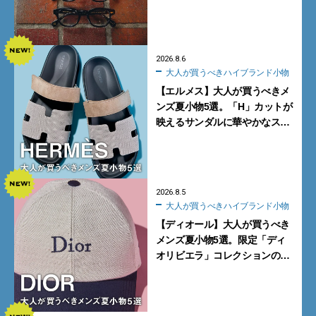
く。より多くの人にフィットす
る新モデルが秀逸すぎる
2026.8.6
大人が買うべきハイブランド小物
【エルメス】大人が買うべきメ
ンズ夏小物5選。「H」カットが
映えるサンダルに華やかなス
カーフ、旬のボートモカシンに
注目
2026.8.5
大人が買うべきハイブランド小物
【ディオール】大人が買うべき
メンズ夏小物5選。限定「ディ
オリビエラ」コレクションの
バッグ＆ローファー、キャップ
に注目