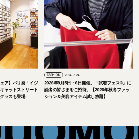
FASHION
2026.7.29
FASHION
2026.7.24
【おしゃれな大人のアイウェア】パリ発「イジ
2026年9月5日・
ピジ」が国内初の旗艦店をキャットストリート
読者の皆さまをご招
にオープン。日本限定サングラスも登場
ション＆美容アイテ