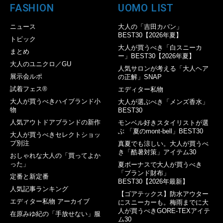
FASHION
UOMO LIST
ニュース
大人の「吉田カバン」
BEST30【2026年夏】
トピック
大人が買うべき「白スニーカ
まとめ
ー」BEST30【2026年夏】
大人のユニクロ／GU
人気サロンが考える「大人ヘア
展示会ルポ
の正解」SNAP
試着フェス®︎
エディター私物
大人が買うべきハイブランド小
大人が選ぶべき「メンズ香水」
物
BEST30
人気アウトドアブランドの新作
モンベル好きスタイリストが選
ぶ 「夏のmont-bell」BEST30
大人が買うべきセレクトショッ
プ別注
真夏でも涼しい。大人が買うべ
き「酷暑対策」アイテム30
おしゃれな大人の「買ってよか
った」
夏ボーナスで大人が買うべき
「ブランド財布」
定番と新定番
BEST30【2026年最新】
人気記事ランキング
【ゴアテックス】防水アウター
エディター私物 アーカイブ
にスニーカーも。梅雨までに大
人が買うべきGORE-TEXアイテ
在原みゆ紀の「手放せない」服
ム30