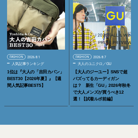
FASHION
2026.8.1
FASHION
2026.8.7
人気記事ランキング
大人のユニクロ／GU
1位は『大人の「吉田カバン」
【大人のジーユー】SNSで超
BEST30【2026年夏】』【週
バズってるカーディガン
間人気記事BEST5】
は？ 新生「GU」2026年秋冬
で大人メンズが買うべき12
選！【試着ルポ前編】