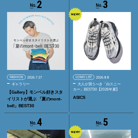
2
3
FASHION
2026.7.27
UOMO LIST
2026.8.8
ギャラリー
大人が買うべき「白スニー
カー」BEST30【2026年夏】
【Gallery】モンベル好きスタ
ASICS
イリストが選ぶ 「夏のmont-
bell」BEST30
4
5