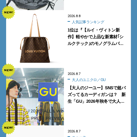
2026.8.8
人気記事ランキング
1位は『【ルイ・ヴィトン新
作】軽やかで上品な新素材｢シ
ルクテック｣のモノグラムバッ
グ10型を全部見せ』【週間人気
記事BEST5】
2026.8.7
大人のユニクロ／GU
【大人のジーユー】SNSで超バ
ズってるカーディガンは？ 新
生「GU」2026年秋冬で大人メ
ンズが買うべき12選！【試着ル
ポ前編】
2026.8.7