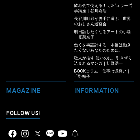
飲み会で使える！ ポピュラー哲
学講座｜谷川嘉浩
長谷川町蔵が勝手に選ぶ、世界
のおじさん迷宮会
明日話したくなるアートの小噺
｜筧菜奈子
働くを再設計する 本当は働き
たくないあなたのために。
歌人が推す 短いのに、引きずり
込まれるマンガ｜枡野浩一
BOOKコラム 仕事は泥臭い｜
千野帽子
MAGAZINE
INFORMATION
FOLLOW US!