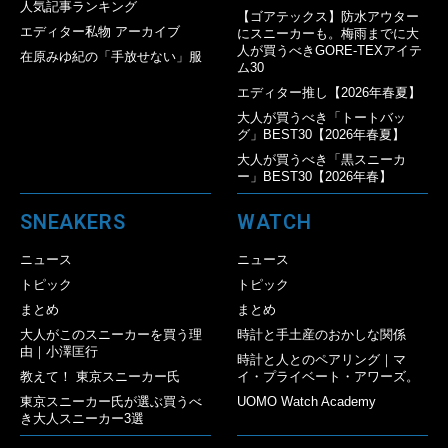
人気記事ランキング
【ゴアテックス】防水アウター
エディター私物 アーカイブ
にスニーカーも。梅雨までに大
人が買うべきGORE-TEXアイテ
在原みゆ紀の「手放せない」服
ム30
エディター推し【2026年春夏】
大人が買うべき「トートバッ
グ」BEST30【2026年春夏】
大人が買うべき「黒スニーカ
ー」BEST30【2026年春】
SNEAKERS
WATCH
ニュース
ニュース
トピック
トピック
まとめ
まとめ
大人がこのスニーカーを買う理
時計と手土産のおかしな関係
由｜小澤匡行
時計と人とのペアリング｜マ
教えて！ 東京スニーカー氏
イ・プライベート・アワーズ。
東京スニーカー氏が選ぶ買うべ
UOMO Watch Academy
き大人スニーカー3選