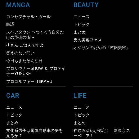
MANGA
BEAUTY
コンセプチャル・ガール
ニュース
民譚
トピック
スペアタウン 〜つくろう自分だ
まとめ
けの予備の街〜
男の美容フェス
柳さん ごはんですよ
オジサンのための「逆転美容」
答えのない問い
今日もまたそんな日
プロサウナーSHOW ＆ プロテイ
ナーYUSUKE
プロゴルファー! HIKARU
CAR
LIFE
ニュース
ニュース
トピック
トピック
まとめ
まとめ
文化系男子は電気自動車の夢を
在原みゆ紀が認定！ 新東京ス
見るか？
ーベニア！