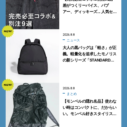
差がつくリーバイス、バブ
アー、ディッキーズ... 人気セレ
クトショップの自信作をチェッ
ク！
2026.8.8
ニュース
大人の黒バッグは「軽さ」が正
義。軽量化を追求したモノリス
の新シリーズ「STANDARD
Neutral」が快適すぎる！
2026.8.8
まとめ
【モンベルの隠れ名品】使わな
い時はコンパクトに、だからい
い。モンベル好きスタイリスト
がすすめる「たためるバッグ」
4選