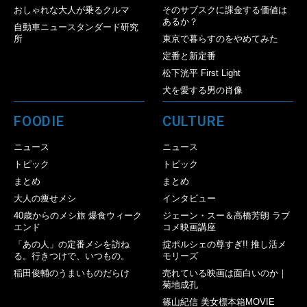
おしゃれな大人が乗るクルマ
そのサブスクに課金する価値は
あるか？
自動車ニュースタンダード研究
所
東京で暮らすのをやめてみた
定番と新定番
松下洸平 First Light
犬を愛する男の肖像
FOODIE
CULTURE
ニュース
ニュース
トピック
トピック
まとめ
まとめ
大人の痩せメシ
インタビュー
40歳からのメシ旅 爆食ウィーク
ジェーン・スー＆高橋芳朗 ラブ
エンド
コメ映画講座
「あの人」の定番メシを訪ね
掟ポルシェの尊すぎ!! 推し活メ
る。行きつけで、いつもの。
モリーズ
稲田俊輔のうまいものだらけ
売れている映画は面白いのか｜
菊地成孔
篠山紀信 美女標本箱MOVIE