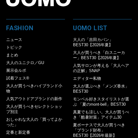
FASHION
UOMO LIST
ニュース
大人の「吉田カバン」
BEST30【2026年夏】
トピック
大人が買うべき「白スニーカ
まとめ
ー」BEST30【2026年夏】
大人のユニクロ／GU
人気サロンが考える「大人ヘア
展示会ルポ
の正解」SNAP
試着フェス®︎
エディター私物
大人が買うべきハイブランド小
大人が選ぶべき「メンズ香水」
物
BEST30
人気アウトドアブランドの新作
モンベル好きスタイリストが選
ぶ 「夏のmont-bell」BEST30
大人が買うべきセレクトショッ
プ別注
真夏でも涼しい。大人が買うべ
き「酷暑対策」アイテム30
おしゃれな大人の「買ってよか
った」
夏ボーナスで大人が買うべき
「ブランド財布」
定番と新定番
BEST30【2026年最新】