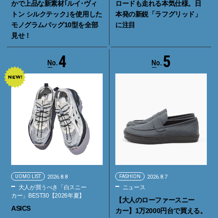
かで上品な新素材｢ルイ･ヴィ
ロードも走れる本気仕様。日
トン シルクテック｣を使用した
本発の新鋭「ラフグリッド」
モノグラムバッグ10型を全部
に注目
見せ！
4
5
UOMO LIST
2026.8.8
FASHION
2026.8.7
大人が買うべき「白スニー
ニュース
カー」BEST30【2026年夏】
【大人のローファースニー
ASICS
カー】1万2000円台で買える。