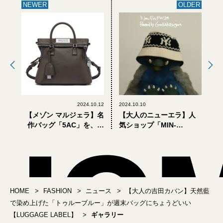
NEWER
OLDER
2024.10.12
2024.10.10
【メゾン マルジェラ】名
【大人のニューエラ】人
作バッグ「5AC」を、４
気ショップ「MIN-
組の日本人アーティスト
NANO」監修のキャップ
が再解釈してみたら
＆ハットが買い！
HOME
FASHION
ニュース
【大人の吉田カバン】天然藍
で染め上げた「トゥルーブルー」が週末バッグにちょうどいい
【LUGGAGE LABEL】
ギャラリー