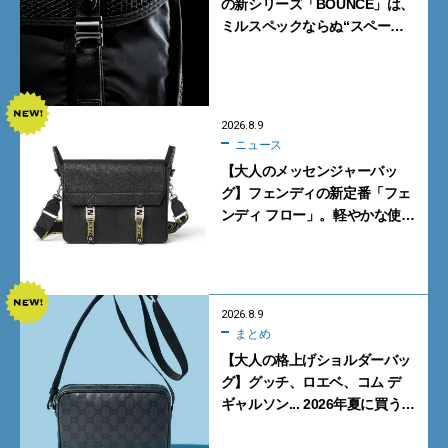
の新シリーズ「BOUNCE」は、
ミルスペックならぬ“スペース
スペック”の機能美あふれる黒
バッグ
2026.8.9
ニュース
【大人のメッセンジャーバッ
グ】フェンディの新定番「フェ
ンディ フロー」。軽やかな使い
心地と美しい佇まいを両立
【FENDI】
2026.8.9
まとめ
【大人の格上げショルダーバッ
グ】グッチ、ロエベ、コム デ
ギャルソン... 2026年夏に買うべ
き新作5選