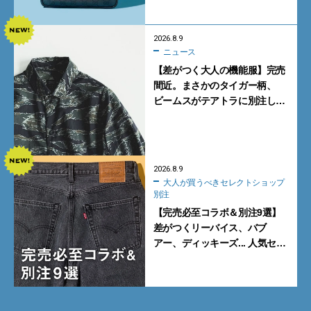
2026.8.9
ニュース
【差がつく大人の機能服】完売
間近。まさかのタイガー柄、
ビームスがテアトラに別注した
シャツ＆パンツを狙い撃ち！
2026.8.9
大人が買うべきセレクトショップ
別注
【完売必至コラボ＆別注9選】
差がつくリーバイス、バブ
アー、ディッキーズ... 人気セレ
クトショップの自信作をチェッ
ク！