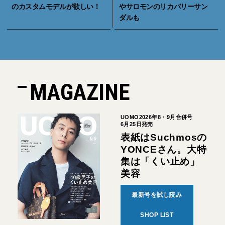
のカスタムモデルが欲しい！
やサロモンのリカバリーサン
ダルも
MAGAZINE
UOMO2026年8・9月合併号
6月25日発売
表紙はSuchmosの
YONCEさん。大特
集は「くい止め」
美容
最新号を試し読み
SHOP LIST