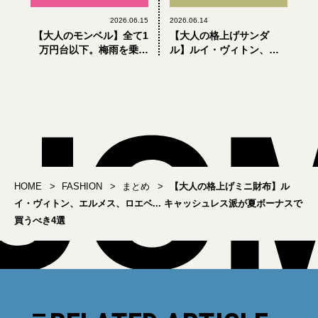
2026.06.15
2026.06.14
【大人のモンベル】全て1
【大人の格上げサンダ
万円台以下。梅雨を乗り
ル】ルイ・ヴィトン、エ
切るコスパ抜群「防水・
ルメス、セリーヌ。夏の
撥水」アウター5選
足元に差がつく3選
HOME
FASHION
まとめ
【大人の格上げミニ財布】ル
イ・ヴィトン、エルメス、ロエベ... キャッシュレス派が夏ボーナスで
買うべき4選