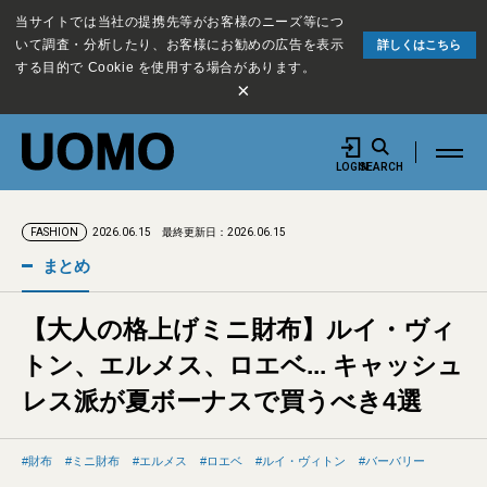
当サイトでは当社の提携先等がお客様のニーズ等につ
いて調査・分析したり、お客様にお勧めの広告を表示
詳しくはこちら
する目的で Cookie を使用する場合があります。
×
LOGIN
SEARCH
2026.06.15
最終更新日：2026.06.15
FASHION
まとめ
【大人の格上げミニ財布】ルイ・ヴィ
トン、エルメス、ロエベ... キャッシュ
レス派が夏ボーナスで買うべき4選
財布
ミニ財布
エルメス
ロエベ
ルイ・ヴィトン
バーバリー