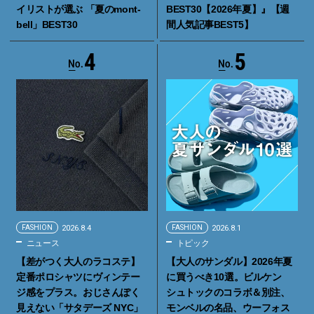
イリストが選ぶ 「夏のmont-
BEST30【2026年夏】』【週
bell」BEST30
間人気記事BEST5】
4
5
FASHION
2026.8.4
FASHION
2026.8.1
ニュース
トピック
【差がつく大人のラコステ】
【大人のサンダル】2026年夏
定番ポロシャツにヴィンテー
に買うべき10選。ビルケン
ジ感をプラス。おじさんぽく
シュトックのコラボ＆別注、
見えない「サタデーズ NYC」
モンベルの名品、ウーフォス