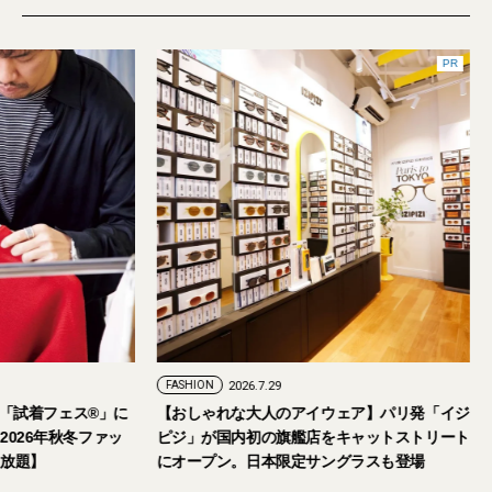
FASHION
2026.7.24
FASHION
2026.7.29
2026年9月5日・6日開催。「試着フェス®︎」に
【おしゃれな大人の
読者の皆さまをご招待。【2026年秋冬ファッ
ピジ」が国内初の旗
ション＆美容アイテム試し放題】
にオープン。日本限