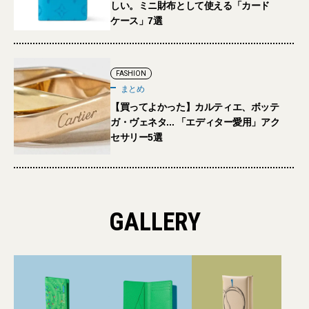
しい。ミニ財布として使える「カード
ケース」7選
FASHION
まとめ
【買ってよかった】カルティエ、ボッテ
ガ・ヴェネタ... 「エディター愛用」アク
セサリー5選
GALLERY