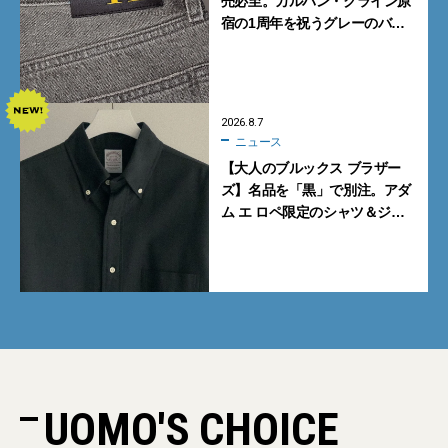
売必至。カルバン・クライン原
宿の1周年を祝うグレーのバ
ギーデニムが数量限定発売
2026.8.7
ニュース
【大人のブルックス ブラザー
ズ】名品を「黒」で別注。アダ
ム エ ロペ限定のシャツ＆ジャ
ケットが買い！
UOMO'S CHOICE