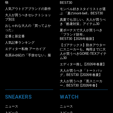
物
BEST30
人気アウトドアブランドの新作
モンベル好きスタイリストが選
ぶ 「夏のmont-bell」BEST30
大人が買うべきセレクトショッ
プ別注
真夏でも涼しい。大人が買うべ
き「酷暑対策」アイテム30
おしゃれな大人の「買ってよか
った」
夏ボーナスで大人が買うべき
「ブランド財布」
定番と新定番
BEST30【2026年最新】
人気記事ランキング
【ゴアテックス】防水アウター
エディター私物 アーカイブ
にスニーカーも。梅雨までに大
人が買うべきGORE-TEXアイテ
在原みゆ紀の「手放せない」服
ム30
エディター推し【2026年春夏】
大人が買うべき「トートバッ
グ」BEST30【2026年春夏】
大人が買うべき「黒スニーカ
ー」BEST30【2026年春】
SNEAKERS
WATCH
ニュース
ニュース
トピック
トピック