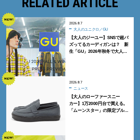
RELATED ARTICLE
2026.8.7
大人のユニクロ／GU
【大人のジーユー】SNSで超バ
ズってるカーディガンは？ 新
生「GU」2026年秋冬で大人メ
ンズが買うべき12選！【試着ル
ポ前編】
2026.8.7
ニュース
【大人のローファースニー
カー】1万2000円台で買える。
「ムーンスター」の限定ブルー
グレーを見逃すな