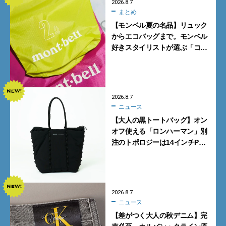
2026.8.7
まとめ
【モンベル夏の名品】リュック
からエコバッグまで。モンベル
好きスタイリストが選ぶ「コス
パも最高な超軽量バッグ」5選
2026.8.7
ニュース
【大人の黒トートバッグ】オン
オフ使える「ロンハーマン」別
注のトポロジーは14インチPC
も収納可
2026.8.7
ニュース
【差がつく大人の秋デニム】完