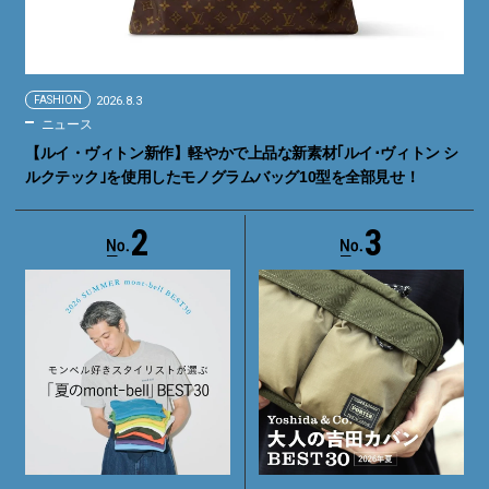
FASHION
2026.8.3
ニュース
【ルイ・ヴィトン新作】軽やかで上品な新素材｢ルイ･ヴィトン シ
ルクテック｣を使用したモノグラムバッグ10型を全部見せ！
2
3