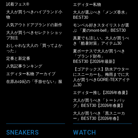
試着フェス®︎
エディター私物
大人が買うべきハイブランド小
大人が選ぶべき「メンズ香水」
物
BEST30
人気アウトドアブランドの新作
モンベル好きスタイリストが選
ぶ 「夏のmont-bell」BEST30
大人が買うべきセレクトショッ
プ別注
真夏でも涼しい。大人が買うべ
き「酷暑対策」アイテム30
おしゃれな大人の「買ってよか
った」
夏ボーナスで大人が買うべき
「ブランド財布」
定番と新定番
BEST30【2026年最新】
人気記事ランキング
【ゴアテックス】防水アウター
エディター私物 アーカイブ
にスニーカーも。梅雨までに大
人が買うべきGORE-TEXアイテ
在原みゆ紀の「手放せない」服
ム30
エディター推し【2026年春夏】
大人が買うべき「トートバッ
グ」BEST30【2026年春夏】
大人が買うべき「黒スニーカ
ー」BEST30【2026年春】
SNEAKERS
WATCH