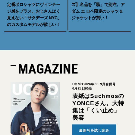
定番ポロシャツにヴィンテー
ズ】名品を「黒」で別注。ア
ジ感をプラス。おじさんぽく
ダム エ ロペ限定のシャツ＆
見えない「サタデーズ NYC」
ジャケットが買い！
のカスタムモデルが欲しい！
MAGAZINE
UOMO2026年8・9月合併号
6月25日発売
表紙はSuchmosの
YONCEさん。大特
集は「くい止め」
美容
最新号を試し読み