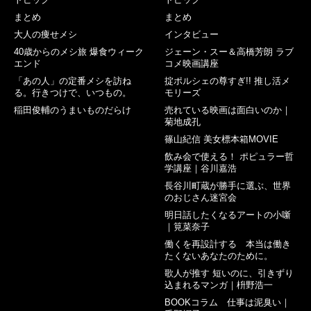
まとめ
まとめ
大人の痩せメシ
インタビュー
40歳からのメシ旅 爆食ウィーク
ジェーン・スー＆高橋芳朗 ラブ
エンド
コメ映画講座
「あの人」の定番メシを訪ね
掟ポルシェの尊すぎ!! 推し活メ
る。行きつけで、いつもの。
モリーズ
稲田俊輔のうまいものだらけ
売れている映画は面白いのか｜
菊地成孔
篠山紀信 美女標本箱MOVIE
飲み会で使える！ ポピュラー哲
学講座｜谷川嘉浩
長谷川町蔵が勝手に選ぶ、世界
のおじさん迷宮会
明日話したくなるアートの小噺
｜筧菜奈子
働くを再設計する 本当は働き
たくないあなたのために。
歌人が推す 短いのに、引きずり
込まれるマンガ｜枡野浩一
BOOKコラム 仕事は泥臭い｜