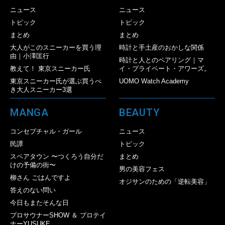
ニュース
ニュース
トピック
トピック
まとめ
まとめ
大人がこのスニーカーを買う理
時計と手土産のおかしな関係
由｜小澤匡行
時計と人とのペアリング｜マ
教えて！ 東京スニーカー氏
イ・プライベート・アワーズ。
東京スニーカー氏が選ぶ買うべ
UOMO Watch Academy
き大人スニーカー3選
MANGA
BEAUTY
コンセプチャル・ガール
ニュース
民譚
トピック
スペアタウン 〜つくろう自分だ
まとめ
けの予備の街〜
男の美容フェス
柳さん ごはんですよ
オジサンのための「逆転美容」
答えのない問い
今日もまたそんな日
プロサウナーSHOW ＆ プロテイ
ナーYUSUKE