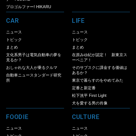
プロゴルファー! HIKARU
CAR
LIFE
ニュース
ニュース
トピック
トピック
まとめ
まとめ
文化系男子は電気自動車の夢を
在原みゆ紀が認定！ 新東京ス
見るか？
ーベニア！
おしゃれな大人が乗るクルマ
そのサブスクに課金する価値は
あるか？
自動車ニュースタンダード研究
所
東京で暮らすのをやめてみた
定番と新定番
松下洸平 First Light
犬を愛する男の肖像
FOODIE
CULTURE
ニュース
ニュース
トピック
トピック