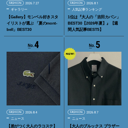
FASHION
2026.7.27
FASHION
2026.8.1
ギャラリー
人気記事ランキング
【Gallery】モンベル好きスタ
1位は『大人の「吉田カバン」
イリストが選ぶ 「夏のmont-
BEST30【2026年夏】』【週
bell」BEST30
間人気記事BEST5】
4
5
FASHION
2026.8.4
FASHION
2026.8.7
ニュース
ニュース
【差がつく大人のラコステ】
【大人のブルックス ブラザー