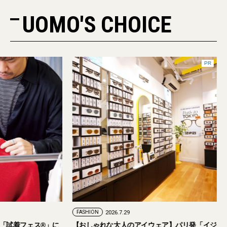
UOMO'S CHOICE
PR
FASHION
2026.7.29
。「試着フェス®︎」に
【おしゃれな大人のアイウェア】パリ発「イジ