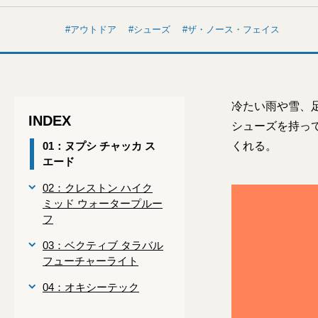
アウトドア
シューズ
ザ・ノース・フェイス
冷たい雨や雪、
INDEX
シューズを持っ
01：ヌプシ チャッカ ス
くれる。
エード
02：クレストン ハイク
ミッド ウォータープルー
フ
03：ベクティブ タラバル
フューチャーライト
04：オキシーテック