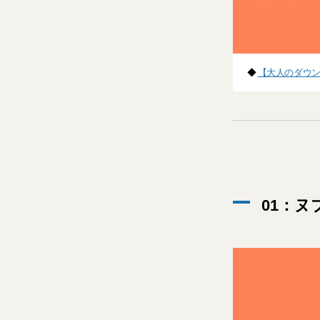
◆
【大人のダウン
01：ヌ