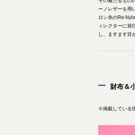
その最たるもの
ーノレザーを用
ロン糸のRe-N
ィレクターに就
し、ますます目
財布＆
※掲載している