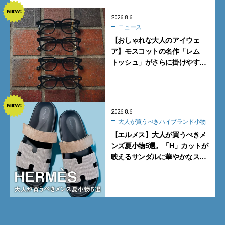
2026.8.6
ニュース
【おしゃれな大人のアイウェ
ア】モスコットの名作「レム
トッシュ」がさらに掛けやす
く。より多くの人にフィットす
る新モデルが秀逸すぎる
2026.8.6
大人が買うべきハイブランド小物
【エルメス】大人が買うべきメ
ンズ夏小物5選。「H」カットが
映えるサンダルに華やかなス
カーフ、旬のボートモカシンに
注目