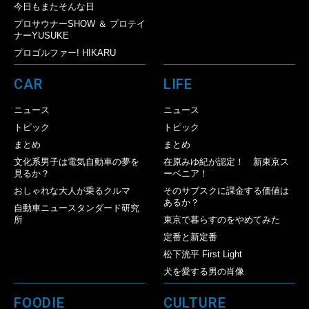
今日もまたそんな日
プロサウナーSHOW ＆ プロテイ
ナーYUSUKE
プロゴルファー! HIKARU
CAR
LIFE
ニュース
ニュース
トピック
トピック
まとめ
まとめ
文化系男子は電気自動車の夢を
在原みゆ紀が認定！ 新東京ス
見るか？
ーベニア！
おしゃれな大人が乗るクルマ
そのサブスクに課金する価値は
あるか？
自動車ニュースタンダード研究
所
東京で暮らすのをやめてみた
定番と新定番
松下洸平 First Light
犬を愛する男の肖像
FOODIE
CULTURE