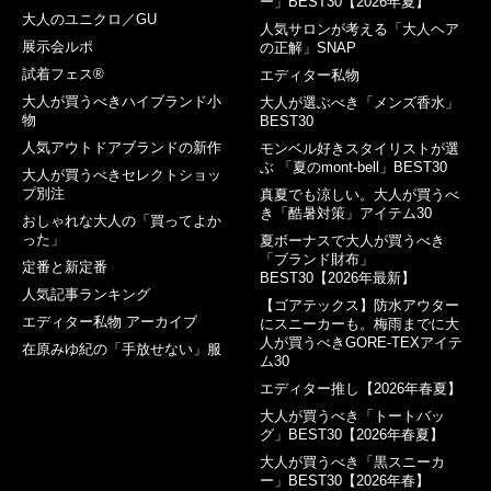
ー」BEST30【2026年夏】
大人のユニクロ／GU
人気サロンが考える「大人ヘア
展示会ルポ
の正解」SNAP
試着フェス®︎
エディター私物
大人が買うべきハイブランド小
大人が選ぶべき「メンズ香水」
物
BEST30
人気アウトドアブランドの新作
モンベル好きスタイリストが選
ぶ 「夏のmont-bell」BEST30
大人が買うべきセレクトショッ
プ別注
真夏でも涼しい。大人が買うべ
き「酷暑対策」アイテム30
おしゃれな大人の「買ってよか
った」
夏ボーナスで大人が買うべき
「ブランド財布」
定番と新定番
BEST30【2026年最新】
人気記事ランキング
【ゴアテックス】防水アウター
エディター私物 アーカイブ
にスニーカーも。梅雨までに大
人が買うべきGORE-TEXアイテ
在原みゆ紀の「手放せない」服
ム30
エディター推し【2026年春夏】
大人が買うべき「トートバッ
グ」BEST30【2026年春夏】
大人が買うべき「黒スニーカ
ー」BEST30【2026年春】