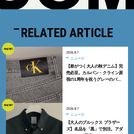
RELATED ARTICLE
2026.8.7
ニュース
【差がつく大人の秋デニム】完
売必至。カルバン・クライン原
宿の1周年を祝うグレーのバ
ギーデニムが数量限定発売
2026.8.7
ニュース
【大人のブルックス ブラザー
ズ】名品を「黒」で別注。アダ