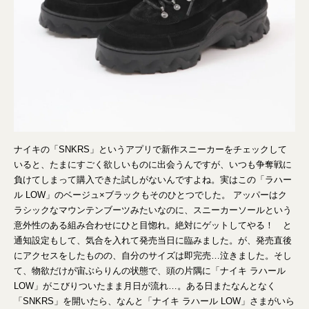
ナイキの「SNKRS」というアプリで新作スニーカーをチェックして
いると、たまにすごく欲しいものに出会うんですが、いつも争奪戦に
負けてしまって購入できた試しがないんですよね。実はこの「ラハー
ル LOW」のベージュ×ブラックもそのひとつでした。 アッパーはク
ラシックなマウンテンブーツみたいなのに、スニーカーソールという
意外性のある組み合わせにひと目惚れ。絶対にゲットしてやる！ と
通知設定もして、気合を入れて発売当日に臨みました。が、発売直後
にアクセスをしたものの、自分のサイズは即完売…泣きました。そし
て、物欲だけが宙ぶらりんの状態で、頭の片隅に「ナイキ ラハール
LOW」がこびりついたまま月日が流れ…。ある日またなんとなく
「SNKRS」を開いたら、なんと「ナイキ ラハール LOW」さまがいら