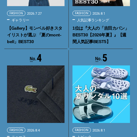
FASHION
2026.7.27
FASHION
2026.8.1
ギャラリー
人気記事ランキング
【Gallery】モンベル好きスタ
1位は『大人の「吉田カバン」
イリストが選ぶ 「夏のmont-
BEST30【2026年夏】』【週
bell」BEST30
間人気記事BEST5】
4
5
FASHION
2026.8.4
FASHION
2026.8.1
ニュース
トピック