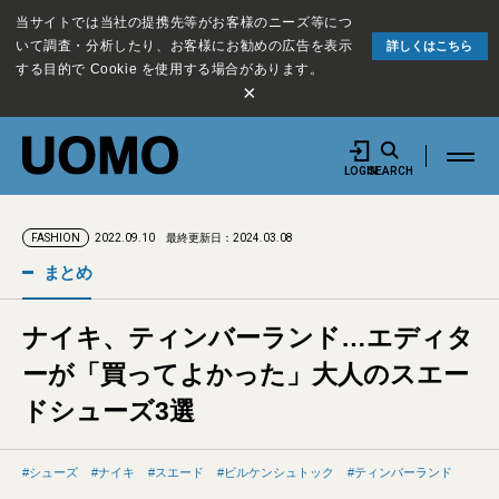
当サイトでは当社の提携先等がお客様のニーズ等につ
いて調査・分析したり、お客様にお勧めの広告を表示
詳しくはこちら
する目的で Cookie を使用する場合があります。
×
LOGIN
SEARCH
2022.09.10
最終更新日：2024.03.08
FASHION
まとめ
ナイキ、ティンバーランド…エディタ
ーが「買ってよかった」大人のスエー
ドシューズ3選
シューズ
ナイキ
スエード
ビルケンシュトック
ティンバーランド