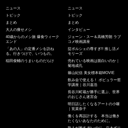
ニュース
ニュース
トピック
トピック
まとめ
まとめ
大人の痩せメシ
インタビュー
40歳からのメシ旅 爆食ウィーク
ジェーン・スー＆高橋芳朗 ラブ
エンド
コメ映画講座
「あの人」の定番メシを訪ね
掟ポルシェの尊すぎ!! 推し活メ
る。行きつけで、いつもの。
モリーズ
稲田俊輔のうまいものだらけ
売れている映画は面白いのか｜
菊地成孔
篠山紀信 美女標本箱MOVIE
飲み会で使える！ ポピュラー哲
学講座｜谷川嘉浩
長谷川町蔵が勝手に選ぶ、世界
のおじさん迷宮会
明日話したくなるアートの小噺
｜筧菜奈子
働くを再設計する 本当は働き
たくないあなたのために。
歌人が推す 短いのに、引きずり