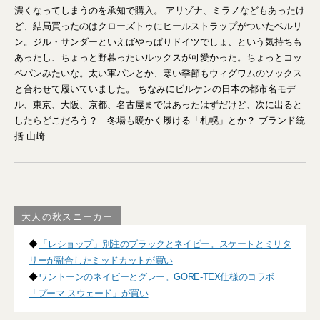
濃くなってしまうのを承知で購入。 アリゾナ、ミラノなどもあったけ
ど、結局買ったのはクローズトゥにヒールストラップがついたベルリ
ン。ジル・サンダーといえばやっぱりドイツでしょ、という気持ちも
あったし、ちょっと野暮ったいルックスが可愛かった。ちょっとコッ
ペパンみたいな。太い軍パンとか、寒い季節もウィグワムのソックス
と合わせて履いていました。 ちなみにビルケンの日本の都市名モデ
ル、東京、大阪、京都、名古屋まではあったはずだけど、次に出ると
したらどこだろう？ 冬場も暖かく履ける「札幌」とか？ ブランド統
括 山崎
大人の秋スニーカー
◆
「レショップ」別注のブラックとネイビー。スケートとミリタ
リーが融合したミッドカットが買い
◆
ワントーンのネイビーとグレー。GORE-TEX仕様のコラボ
「プーマ スウェード」が買い