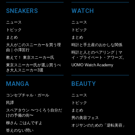
SNEAKERS
WATCH
ニュース
ニュース
トピック
トピック
まとめ
まとめ
大人がこのスニーカーを買う理
時計と手土産のおかしな関係
由｜小澤匡行
時計と人とのペアリング｜マ
教えて！ 東京スニーカー氏
イ・プライベート・アワーズ。
東京スニーカー氏が選ぶ買うべ
UOMO Watch Academy
き大人スニーカー3選
MANGA
BEAUTY
コンセプチャル・ガール
ニュース
民譚
トピック
スペアタウン 〜つくろう自分だ
まとめ
けの予備の街〜
男の美容フェス
柳さん ごはんですよ
オジサンのための「逆転美容」
答えのない問い