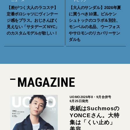
【差がつく大人のラコステ】
【大人のサンダル】2026年夏
定番ポロシャツにヴィンテー
に買うべき10選。ビルケン
ジ感をプラス。おじさんぽく
シュトックのコラボ＆別注、
見えない「サタデーズ NYC」
モンベルの名品、ウーフォス
のカスタムモデルが欲しい！
やサロモンのリカバリーサン
ダルも
MAGAZINE
UOMO2026年8・9月合併号
6月25日発売
表紙はSuchmosの
YONCEさん。大特
集は「くい止め」
美容