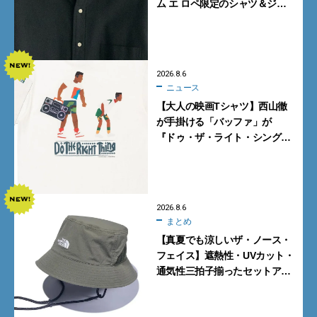
ム エ ロペ限定のシャツ＆ジャ
ケットが買い！
2026.8.6
ニュース
【大人の映画Tシャツ】西山徹
が手掛ける「バッファ」が
『ドゥ・ザ・ライト・シング』
とコラボ！【8月8日発売】
2026.8.6
まとめ
【真夏でも涼しいザ・ノース・
フェイス】遮熱性・UVカット・
通気性三拍子揃ったセットアッ
プに大注目。酷暑対策に大人が
買うべき3選