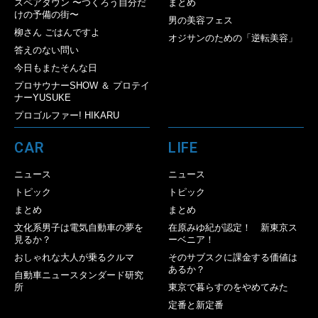
スペアタウン 〜つくろう自分だ
まとめ
けの予備の街〜
男の美容フェス
柳さん ごはんですよ
オジサンのための「逆転美容」
答えのない問い
今日もまたそんな日
プロサウナーSHOW ＆ プロテイ
ナーYUSUKE
プロゴルファー! HIKARU
CAR
LIFE
ニュース
ニュース
トピック
トピック
まとめ
まとめ
文化系男子は電気自動車の夢を
在原みゆ紀が認定！ 新東京ス
見るか？
ーベニア！
おしゃれな大人が乗るクルマ
そのサブスクに課金する価値は
あるか？
自動車ニュースタンダード研究
所
東京で暮らすのをやめてみた
定番と新定番