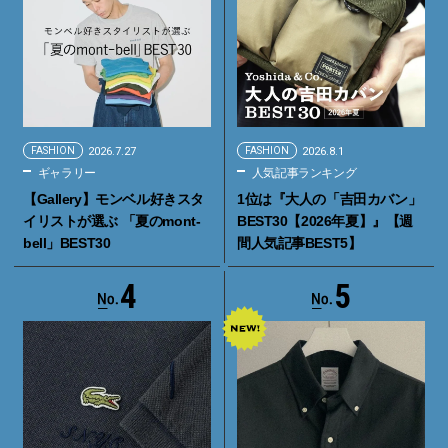
FASHION
2026.7.27
FASHION
2026.8.1
ギャラリー
人気記事ランキング
【Gallery】モンベル好きスタ
1位は『大人の「吉田カバン」
イリストが選ぶ 「夏のmont-
BEST30【2026年夏】』【週
bell」BEST30
間人気記事BEST5】
4
5