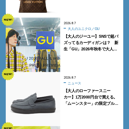
グ10型を全部見せ』【週間人気
記事BEST5】
2026.8.7
大人のユニクロ／GU
【大人のジーユー】SNSで超バ
ズってるカーディガンは？ 新
生「GU」2026年秋冬で大人メ
ンズが買うべき12選！【試着ル
ポ前編】
2026.8.7
ニュース
【大人のローファースニー
カー】1万2000円台で買える。
「ムーンスター」の限定ブルー
グレーを見逃すな