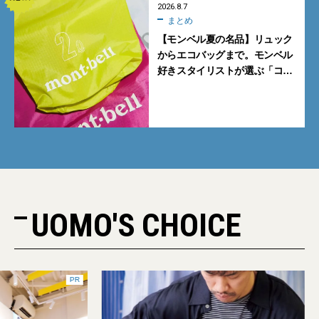
2026.8.7
まとめ
【モンベル夏の名品】リュック
からエコバッグまで。モンベル
好きスタイリストが選ぶ「コス
パも最高な超軽量バッグ」5選
UOMO'S CHOICE
PR