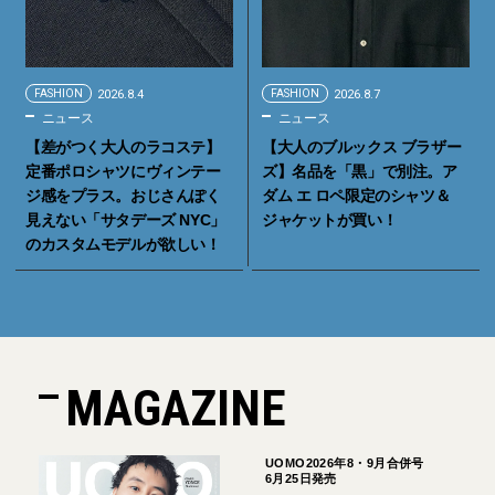
FASHION
2026.8.4
FASHION
2026.8.7
ニュース
ニュース
【差がつく大人のラコステ】
【大人のブルックス ブラザー
定番ポロシャツにヴィンテー
ズ】名品を「黒」で別注。ア
ジ感をプラス。おじさんぽく
ダム エ ロペ限定のシャツ＆
見えない「サタデーズ NYC」
ジャケットが買い！
のカスタムモデルが欲しい！
MAGAZINE
UOMO2026年8・9月合併号
6月25日発売