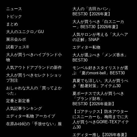
ニュース
大人の「吉田カバン」
BEST30【2026年夏】
トピック
大人が買うべき「白スニーカ
まとめ
ー」BEST30【2026年夏】
大人のユニクロ／GU
人気サロンが考える「大人ヘア
展示会ルポ
の正解」SNAP
試着フェス®︎
エディター私物
大人が買うべきハイブランド小
大人が選ぶべき「メンズ香水」
物
BEST30
人気アウトドアブランドの新作
モンベル好きスタイリストが選
ぶ 「夏のmont-bell」BEST30
大人が買うべきセレクトショッ
プ別注
真夏でも涼しい。大人が買うべ
き「酷暑対策」アイテム30
おしゃれな大人の「買ってよか
った」
夏ボーナスで大人が買うべき
「ブランド財布」
定番と新定番
BEST30【2026年最新】
人気記事ランキング
【ゴアテックス】防水アウター
エディター私物 アーカイブ
にスニーカーも。梅雨までに大
人が買うべきGORE-TEXアイテ
在原みゆ紀の「手放せない」服
ム30
エディター推し【2026年春夏】