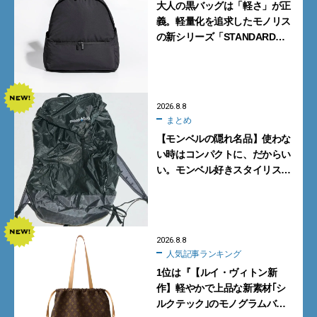
大人の黒バッグは「軽さ」が正
義。軽量化を追求したモノリス
の新シリーズ「STANDARD
Neutral」が快適すぎる！
2026.8.8
まとめ
【モンベルの隠れ名品】使わな
い時はコンパクトに、だからい
い。モンベル好きスタイリスト
がすすめる「たためるバッグ」
4選
2026.8.8
人気記事ランキング
1位は『【ルイ・ヴィトン新
作】軽やかで上品な新素材｢シ
ルクテック｣のモノグラムバッ